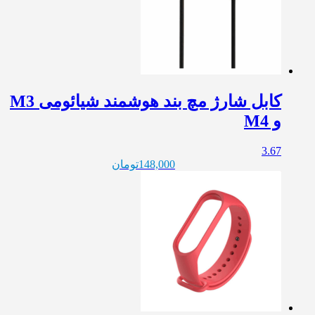
کابل شارژ مچ بند هوشمند شیائومی M3
و M4
3.67
148,000
تومان