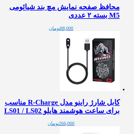
محافظ صفحه نمایش مچ بند شیائومی
M5 بسته ۲ عددی
88,000
تومان
کابل شارژ راینو مدل R-Charge مناسب
برای ساعت هوشمند هایلو LS01 / LS02
266,000
تومان