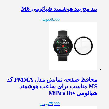
بند مچ بند هوشمند شیائومی M6
58,000
تومان
محافظ صفحه نمایش مدل PMMA کد
MS مناسب برای ساعت هوشمند
شیائومی MiBro lite
75,000
تومان