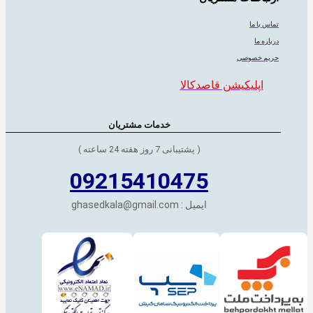
تماس با ما
درباره ما
حریم خصوصی
اپلیکیشن قاصدکالا
خدمات مشتریان
( پشتیبانی 7 روز هفته 24 ساعته )
09215410475
ایمیل : ghasedkala@gmail.com