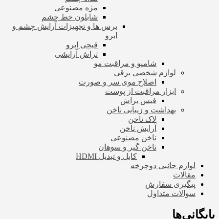
مژه مصنوعی
شابلون خط چشم
برس ها و تجهیزات آرایش چشم و
ابرو
قیچی ابرو
تراش آرایشی
شامپو و مراقبت مو
لوازم شخصی برقی
اصلاح موی سر و صورت
ابزار مراقبت از پوست
فیس براش
بهداشت و زیبایی ناخن
لاک ناخن
آرایش ناخن
ناخن مصنوعی
ناخن گیر و سوهان
کابل و تبدیل HDMI
لوازم جانبی دوچرخه
مقالات
پیگیری سفارش
سوالات متداول
بایگانی‌ها