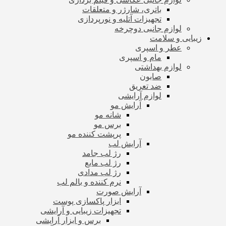
باتری، شارژر و متعلقات
تجهیزات آتلیه و نورپردازی
لوازم جانبی دوچرخه
زیبایی و سلامت
عطر و اسپری
مام و اسپری
لوازم بهداشتی
صابون
ضد تعریق
لوازم آرایشی
آرایش مو
شانه مو
برس مو
پرپشت کننده مو
آرایش لب
رژ لب جامد
رژ لب مایع
رژ لب مدادی
نرم کننده و بالم لب
آرایش صورت
ابزار پاکسازی پوست
تجهیزات زیبایی و آرایشی
برس و ابزار آرایشی