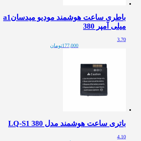
باطری ساعت هوشمند مودیو میدسانa1
میلی آمپر 380
3.70
177,000
تومان
باتری ساعت هوشمند مدل LQ-S1 380
4.10