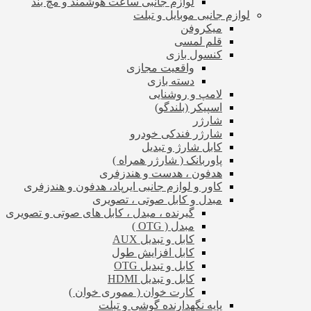
لوازم جانبی ساعت هوشمند و مچ بند
لوازم جانبی موبایل و تبلت
میکروفن
قلم لمسی
کنسول بازی
واقعیت مجازی
دسته بازی
لامپ و روشنایی
اسپیکر (بلندگو)
شارژر
شارژر فندکی خودرو
کابل شارژ و تبدیل
پاوربانک ( شارژر همراه )
هدفون ، هدست و هندزفری
کاور و لوازم جانبی ایرپاد، هدفون و هندزفری
مبدل و کابل صوتی ، تصویری
گیرنده ، مبدل ، کابل های صوتی و تصویری
مبدل ( OTG )
کابل و تبدیل AUX
کابل افزایش طول
کابل و تبدیل OTG
کابل و تبدیل HDMI
کارت خوان ( مموری خوان )
پایه نگهدارنده گوشی و تبلت