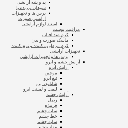
پد و پنبه آرایشی
سوهان و رنده پا
برس ها و تجهیزات
آرایشی صورت
استند لوازم آرایشی
مراقبت پوست
کرم ضد آفتاب
ماسک صورت و بدن
کرم مرطوب کننده و نرم کننده
تجهیزات آرایشی
برس ها و تجهیزات آرایشی
آرایش چشم و ابرو
آرایش ابرو
موچین
تیغ ابرو
شابلون ابرو
لیفت و لمینت ابرو
آرایش چشم
ریمل
فرمژه
سایه چشم
خط چشم
سایه چشم
مداد چشم