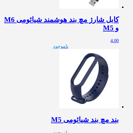
کابل شارژ مچ بند هوشمند شیائومی M6
و M5
4.00
ناموجود
بند مچ بند شیائومی M5
ناموجود