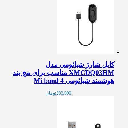
کابل شارژ شیائومی مدل
XMCDQ03HM مناسب برای مچ بند
هوشمند شیائومی Mi band 4
233,000
تومان