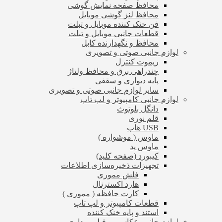
محافظ صفحه نمایش گوشی
محافظ لنز گوشی موبایل
فن خنک کننده موبایل و تبلت
قطعات جانبی موبایل و تبلت
محافظ و نگهدارنده کابل
لوازم جانبی صوتی و تصویری
ریموت کنترل
چندراهی برق و محافظ ولتاژ
پایه دیواری و سقفی
سایر لوازم جانبی صوتی و تصویری
لوازم جانبی کامپیوتر و لپ تاپ
دانگل بلوتوث
قلم نوری
USB هاب
ماوس ( موشواره )
ماوس پد
کیبورد (صفحه کلید)
تجهیزات ذخیره‌سازی اطلاعات
فلش مموری
هارد اکسترنال
کارت حافظه ( مموری )
قطعات کامپیوتر و لپ تاپ
استند و پایه خنک کننده
لوازم جانبی عکاسی و فیلم برداری