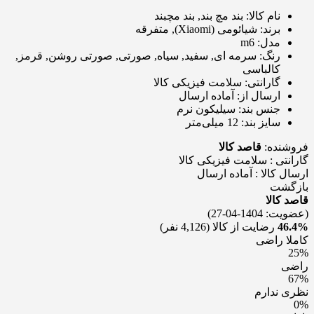
نام کالا:
بند مچ بند, بند مچبند
برند:
شیائومی (Xiaomi), متفرقه
مدل:
m6
رنگ:
سرمه ای, سفید, سیاه, صورتی, صورتی روشن, قرمز,
کالباسی
گارانتی:
سلامت فیزیکی کالا
ارسال از:
آماده ارسال
جنس بند:
سیلیکون نرم
سایز بند:
12 میلی‌متر
فروشنده:
قاصد کالا
گارانتی : سلامت فیزیکی کالا
ارسال کالا : آماده ارسال
بازگشت
قاصد کالا
(عضویت: 1404-04-27)
46.4%
رضایت از کالا
(4,126 نفر)
کاملا راضی
25%
راضی
67%
نظری ندارم
0%