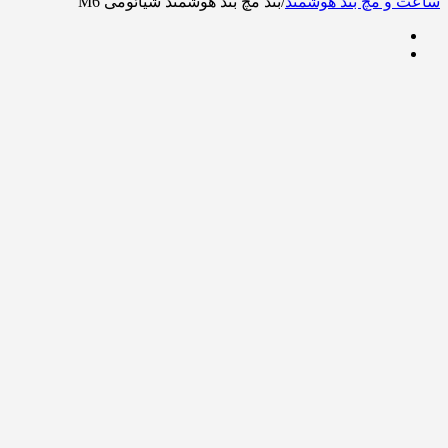
ساعت و مچ بند هوشمند
/
بند مچ بند هوشمند شیائومی M6