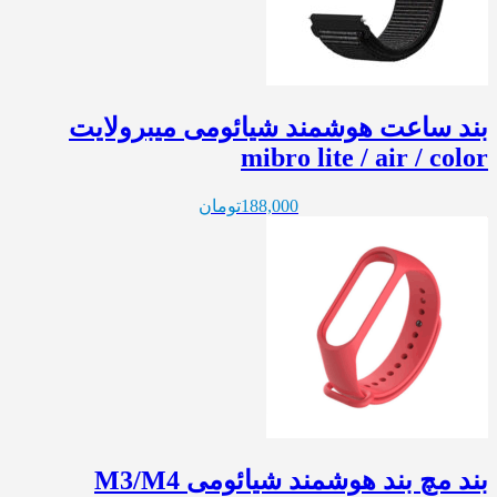
بند ساعت هوشمند شیائومی میبرولایت
mibro lite / air / color
188,000
تومان
بند مچ بند هوشمند شیائومی M3/M4