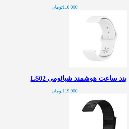
118,000
تومان
بند ساعت هوشمند شیائومی LS02
119,000
تومان