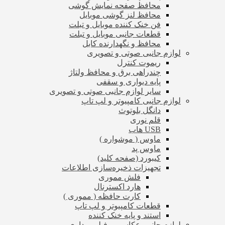
محافظ صفحه نمایش گوشی
محافظ لنز گوشی موبایل
فن خنک کننده موبایل و تبلت
قطعات جانبی موبایل و تبلت
محافظ و نگهدارنده کابل
لوازم جانبی صوتی و تصویری
ریموت کنترل
چندراهی برق و محافظ ولتاژ
پایه دیواری و سقفی
سایر لوازم جانبی صوتی و تصویری
لوازم جانبی کامپیوتر و لپ تاپ
دانگل بلوتوث
قلم نوری
USB هاب
ماوس ( موشواره )
ماوس پد
کیبورد (صفحه کلید)
تجهیزات ذخیره‌سازی اطلاعات
فلش مموری
هارد اکسترنال
کارت حافظه ( مموری )
قطعات کامپیوتر و لپ تاپ
استند و پایه خنک کننده
لوازم جانبی عکاسی و فیلم برداری