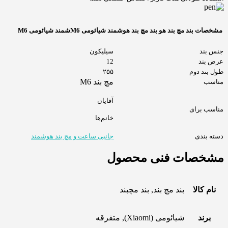
مشخصات بند مچ بند هو بند مچ بند هوشمند شیائومی M6شمند شیائومی M6
جنس بند
سیلیکون
عرض بند
12
طول بند دوم
۲۵۵
مچ بند M6
مناسب
آقایان
مناسب برای
خانم‌ها
دسته بندی
جانبی ساعت و مچ بند هوشمند
مشخصات فنی محصول
نام کالا
بند مچ بند, بند مچبند
برند
شیائومی (Xiaomi), متفرقه