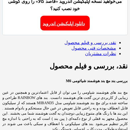
می‌خواهید نسخه اپلیکیشن اندروید «قاصد کالا» را روی گوشی
خود نصب کنید؟
دانلود اپلیکیشن اندروید
نقد، بررسی و فیلم محصول
مشخصات فنی محصول
نظرات مشتریان
نقد، بررسی و فیلم محصول
بررسی بند مچ بند هوشمند شیائومی M6
مچ بند های هوشمند شیاومی را می توان از قابل اعتمادترین و همچنین در عین
زیبایی از کاربردی ترین گجت های هوشمند دانست . بند های RAINBOW طراحی و
ساخته شده برای مچ بند هوشمند شیاومی مدل MIBAND5 هستند که از سیلیکون
قابل انعطاف بوده و به راحتی قابل تعویض در عین حال مستحکم و بادوام هستند .
این بند ها با رنگ های متنوع زیبایی دوچندان به گجت هوشمند شما می بخشند . این
محصول مجهز به قفلی از نوع دکمه‌ای ( پین بند ) است که به راحتی با اندازه مچ
کاربر تنظیم می‌شود .بند های سیلیکونی با انعطاف و سبکی باعث می شوند در
استفاده طولانی مدت کاربر احساس خستگی نکند.