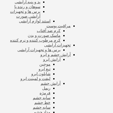
پد و پنبه آرایشی
سوهان و رنده پا
برس ها و تجهیزات
آرایشی صورت
استند لوازم آرایشی
مراقبت پوست
کرم ضد آفتاب
ماسک صورت و بدن
کرم مرطوب کننده و نرم کننده
تجهیزات آرایشی
برس ها و تجهیزات آرایشی
آرایش چشم و ابرو
آرایش ابرو
موچین
تیغ ابرو
شابلون ابرو
لیفت و لمینت ابرو
آرایش چشم
ریمل
فرمژه
سایه چشم
خط چشم
سایه چشم
مداد چشم