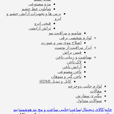
مژه مصنوعی
شابلون خط چشم
برس ها و تجهیزات آرایش چشم و
ابرو
قیچی ابرو
تراش آرایشی
شامپو و مراقبت مو
لوازم شخصی برقی
اصلاح موی سر و صورت
ابزار مراقبت از پوست
فیس براش
بهداشت و زیبایی ناخن
لاک ناخن
آرایش ناخن
ناخن مصنوعی
ناخن گیر و سوهان
کابل و تبدیل HDMI
لوازم جانبی دوچرخه
مقالات
پیگیری سفارش
سوالات متداول
خانه
/
کالای دیجیتال
/
ساعت
/
جانبی ساعت و مچ بند هوشمند
/
بند