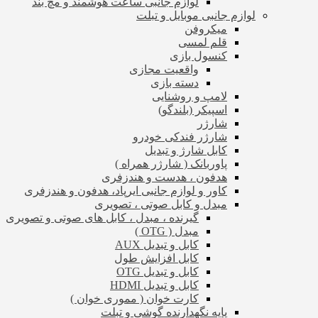
لوازم جانبی ساعت هوشمند و مچ بند
لوازم جانبی موبایل و تبلت
میکروفن
قلم لمسی
کنسول بازی
واقعیت مجازی
دسته بازی
لامپ و روشنایی
اسپیکر (بلندگو)
شارژر
شارژر فندکی خودرو
کابل شارژ و تبدیل
پاوربانک ( شارژر همراه )
هدفون ، هدست و هندزفری
کاور و لوازم جانبی ایرپاد، هدفون و هندزفری
مبدل و کابل صوتی ، تصویری
گیرنده ، مبدل ، کابل های صوتی و تصویری
مبدل ( OTG )
کابل و تبدیل AUX
کابل افزایش طول
کابل و تبدیل OTG
کابل و تبدیل HDMI
کارت خوان ( مموری خوان )
پایه نگهدارنده گوشی و تبلت