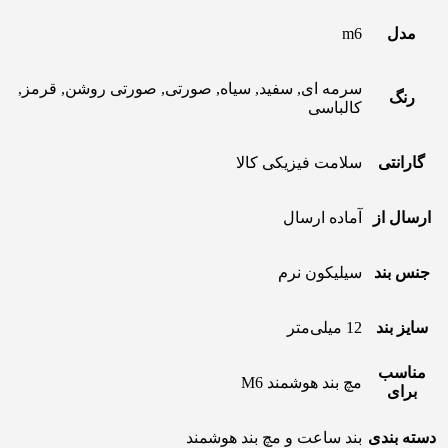
مدل
m6
سرمه ای, سفید, سیاه, صورتی, صورتی روشن, قرمز,
رنگ
کالباسی
گارانتی
سلامت فیزیکی کالا
ارسال از
آماده ارسال
جنس بند
سیلیکون نرم
سایز بند
12 میلی‌متر
مناسب
مچ بند هوشمند M6
برای
دسته بندی
بند ساعت و مچ بند هوشمند