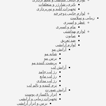
باتری، شارژر و متعلقات
تجهیزات آتلیه و نورپردازی
لوازم جانبی دوچرخه
زیبایی و سلامت
عطر و اسپری
مام و اسپری
لوازم بهداشتی
صابون
ضد تعریق
لوازم آرایشی
آرایش مو
شانه مو
برس مو
پرپشت کننده مو
آرایش لب
رژ لب جامد
رژ لب مایع
رژ لب مدادی
نرم کننده و بالم لب
آرایش صورت
ابزار پاکسازی پوست
تجهیزات زیبایی و آرایشی
برس و ابزار آرایشی