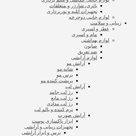
باتری، شارژر و متعلقات
تجهیزات آتلیه و نورپردازی
لوازم جانبی دوچرخه
زیبایی و سلامت
عطر و اسپری
مام و اسپری
لوازم بهداشتی
صابون
ضد تعریق
لوازم آرایشی
آرایش مو
شانه مو
برس مو
پرپشت کننده مو
آرایش لب
رژ لب جامد
رژ لب مایع
رژ لب مدادی
نرم کننده و بالم لب
آرایش صورت
ابزار پاکسازی پوست
تجهیزات زیبایی و آرایشی
برس و ابزار آرایشی