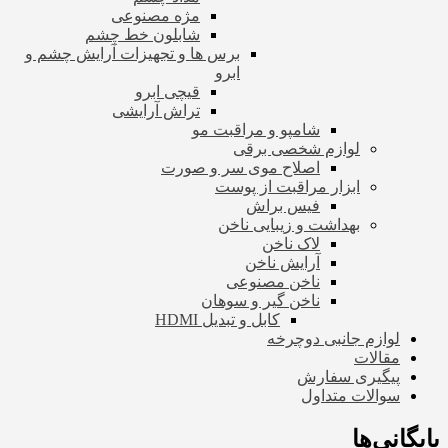
مژه مصنوعی
شابلون خط چشم
برس ها و تجهیزات آرایش چشم و
ابرو
قیچی ابرو
تراش آرایشی
شامپو و مراقبت مو
لوازم شخصی برقی
اصلاح موی سر و صورت
ابزار مراقبت از پوست
فیس براش
بهداشت و زیبایی ناخن
لاک ناخن
آرایش ناخن
ناخن مصنوعی
ناخن گیر و سوهان
کابل و تبدیل HDMI
لوازم جانبی دوچرخه
مقالات
پیگیری سفارش
سوالات متداول
بایگانی‌ها