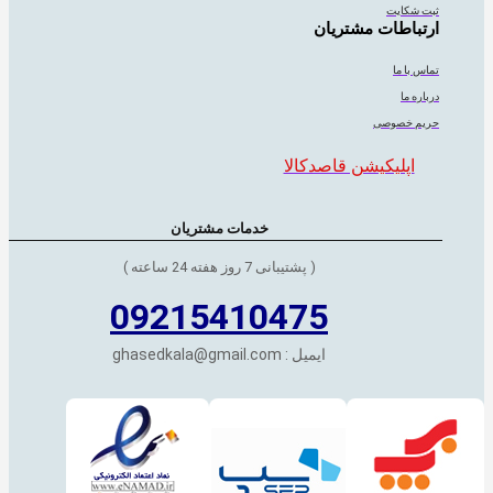
ثبت شکایت
ارتباطات مشتریان
تماس با ما
درباره ما
حریم خصوصی
اپلیکیشن قاصدکالا
خدمات مشتریان
( پشتیبانی 7 روز هفته 24 ساعته )
09215410475
ایمیل : ghasedkala@gmail.com