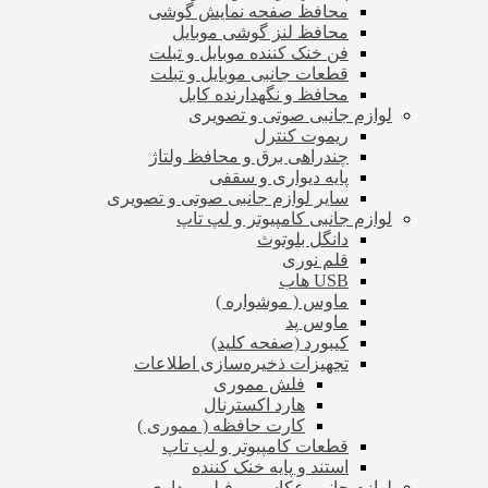
محافظ صفحه نمایش گوشی
محافظ لنز گوشی موبایل
فن خنک کننده موبایل و تبلت
قطعات جانبی موبایل و تبلت
محافظ و نگهدارنده کابل
لوازم جانبی صوتی و تصویری
ریموت کنترل
چندراهی برق و محافظ ولتاژ
پایه دیواری و سقفی
سایر لوازم جانبی صوتی و تصویری
لوازم جانبی کامپیوتر و لپ تاپ
دانگل بلوتوث
قلم نوری
USB هاب
ماوس ( موشواره )
ماوس پد
کیبورد (صفحه کلید)
تجهیزات ذخیره‌سازی اطلاعات
فلش مموری
هارد اکسترنال
کارت حافظه ( مموری )
قطعات کامپیوتر و لپ تاپ
استند و پایه خنک کننده
لوازم جانبی عکاسی و فیلم برداری