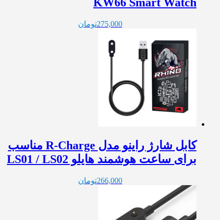
KW66 Smart Watch
275,000
تومان
کابل شارژ راینو مدل R-Charge مناسب
برای ساعت هوشمند هایلو LS01 / LS02
266,000
تومان