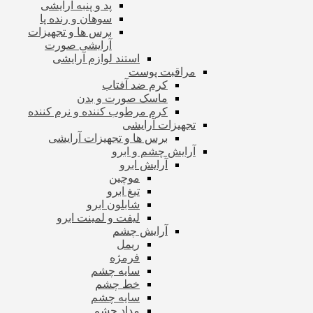
پد و پنبه آرایشی
سوهان و رنده پا
برس ها و تجهیزات
آرایشی صورت
استند لوازم آرایشی
مراقبت پوست
کرم ضد آفتاب
ماسک صورت و بدن
کرم مرطوب کننده و نرم کننده
تجهیزات آرایشی
برس ها و تجهیزات آرایشی
آرایش چشم و ابرو
آرایش ابرو
موچین
تیغ ابرو
شابلون ابرو
لیفت و لمینت ابرو
آرایش چشم
ریمل
فرمژه
سایه چشم
خط چشم
سایه چشم
مداد چشم