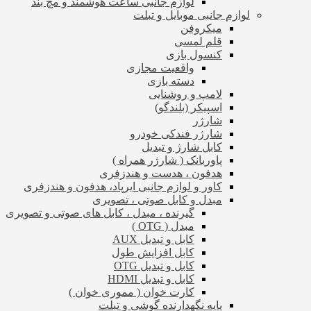
لوازم جانبی ساعت هوشمند و مچ بند
لوازم جانبی موبایل و تبلت
میکروفن
قلم لمسی
کنسول بازی
واقعیت مجازی
دسته بازی
لامپ و روشنایی
اسپیکر (بلندگو)
شارژر
شارژر فندکی خودرو
کابل شارژ و تبدیل
پاوربانک ( شارژر همراه )
هدفون ، هدست و هندزفری
کاور و لوازم جانبی ایرپاد، هدفون و هندزفری
مبدل و کابل صوتی ، تصویری
گیرنده ، مبدل ، کابل های صوتی و تصویری
مبدل ( OTG )
کابل و تبدیل AUX
کابل افزایش طول
کابل و تبدیل OTG
کابل و تبدیل HDMI
کارت خوان ( مموری خوان )
پایه نگهدارنده گوشی و تبلت