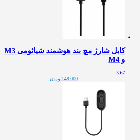
کابل شارژ مچ بند هوشمند شیائومی M3
و M4
3.67
148,000
تومان