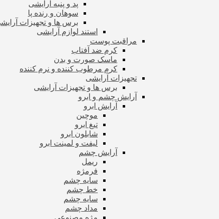
پد و پنبه آرایشی
سوهان و رنده پا
برس ها و تجهیزات آرای
استند لوازم آرایشی
مراقبت پوست
کرم ضد آفتاب
ماسک صورت و بدن
کرم مرطوب کننده و نرم کننده
تجهیزات آرایشی
برس ها و تجهیزات آرایشی
آرایش چشم و ابرو
آرایش ابرو
موچین
تیغ ابرو
شابلون ابرو
لیفت و لمینت ابرو
آرایش چشم
ریمل
فرمژه
سایه چشم
خط چشم
سایه چشم
مداد چشم
مژه مصنوعی