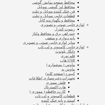
محافظ صفحه نمایش گوشی
محافظ لنز گوشی موبایل
فن خنک کننده موبایل و تبلت
قطعات جانبی موبایل و تبلت
محافظ و نگهدارنده کابل
لوازم جانبی صوتی و تصویری
ریموت کنترل
چندراهی برق و محافظ ولتاژ
پایه دیواری و سقفی
سایر لوازم جانبی صوتی و تصویری
لوازم جانبی کامپیوتر و لپ تاپ
دانگل بلوتوث
قلم نوری
USB هاب
ماوس ( موشواره )
ماوس پد
کیبورد (صفحه کلید)
تجهیزات ذخیره‌سازی اطلاعات
فلش مموری
هارد اکسترنال
کارت حافظه ( مموری )
قطعات کامپیوتر و لپ تاپ
استند و پایه خنک کننده
لوازم جانبی عکاسی و فیلم برداری