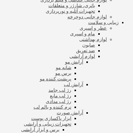
باتری، شارژر و متعلقات
تجهیزات آتلیه و نورپردازی
لوازم جانبی دوچرخه
زیبایی و سلامت
عطر و اسپری
مام و اسپری
لوازم بهداشتی
صابون
ضد تعریق
لوازم آرایشی
آرایش مو
شانه مو
برس مو
پرپشت کننده مو
آرایش لب
رژ لب جامد
رژ لب مایع
رژ لب مدادی
نرم کننده و بالم لب
آرایش صورت
ابزار پاکسازی پوست
تجهیزات زیبایی و آرایشی
برس و ابزار آرایشی