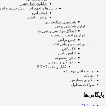
شابلون خط چشم
برس ها و تجهیزات آرایش چشم و ابرو
قیچی ابرو
تراش آرایشی
شامپو و مراقبت مو
لوازم شخصی برقی
اصلاح موی سر و صورت
ابزار مراقبت از پوست
فیس براش
بهداشت و زیبایی ناخن
لاک ناخن
آرایش ناخن
ناخن مصنوعی
ناخن گیر و سوهان
کابل و تبدیل HDMI
لوازم جانبی دوچرخه
مقالات
پیگیری سفارش
سوالات متداول
بایگانی‌ها
می 2024