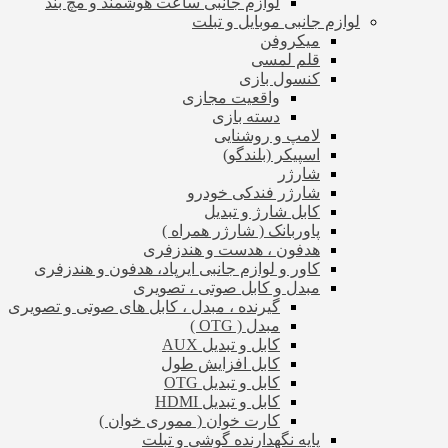
لوازم جانبی ساعت هوشمند و مچ بند
لوازم جانبی موبایل و تبلت
میکروفن
قلم لمسی
کنسول بازی
واقعیت مجازی
دسته بازی
لامپ و روشنایی
اسپیکر (بلندگو)
شارژر
شارژر فندکی خودرو
کابل شارژ و تبدیل
پاوربانک ( شارژر همراه )
هدفون ، هدست و هندزفری
کاور و لوازم جانبی ایرپاد، هدفون و هندزفری
مبدل و کابل صوتی ، تصویری
گیرنده ، مبدل ، کابل های صوتی و تصویری
مبدل ( OTG )
کابل و تبدیل AUX
کابل افزایش طول
کابل و تبدیل OTG
کابل و تبدیل HDMI
کارت خوان ( مموری خوان )
پایه نگهدارنده گوشی و تبلت