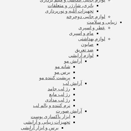
باتری، شارژر و متعلقات
تجهیزات آتلیه و نورپردازی
لوازم جانبی دوچرخه
زیبایی و سلامت
عطر و اسپری
مام و اسپری
لوازم بهداشتی
صابون
ضد تعریق
لوازم آرایشی
آرایش مو
شانه مو
برس مو
پرپشت کننده مو
آرایش لب
رژ لب جامد
رژ لب مایع
رژ لب مدادی
نرم کننده و بالم لب
آرایش صورت
ابزار پاکسازی پوست
تجهیزات زیبایی و آرایشی
برس و ابزار آرایشی