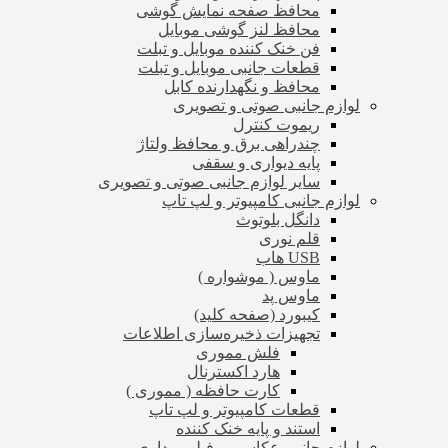
محافظ صفحه نمایش گوشی
محافظ لنز گوشی موبایل
فن خنک کننده موبایل و تبلت
قطعات جانبی موبایل و تبلت
محافظ و نگهدارنده کابل
لوازم جانبی صوتی و تصویری
ریموت کنترل
چندراهی برق و محافظ ولتاژ
پایه دیواری و سقفی
سایر لوازم جانبی صوتی و تصویری
لوازم جانبی کامپیوتر و لپ تاپ
دانگل بلوتوث
قلم نوری
USB هاب
ماوس ( موشواره )
ماوس پد
کیبورد (صفحه کلید)
تجهیزات ذخیره‌سازی اطلاعات
فلش مموری
هارد اکسترنال
کارت حافظه ( مموری )
قطعات کامپیوتر و لپ تاپ
استند و پایه خنک کننده
لوازم جانبی عکاسی و فیلم برداری