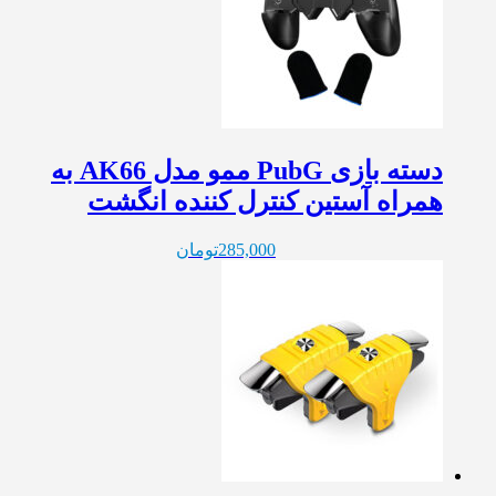
دسته بازی PubG ممو مدل AK66 به
همراه آستین کنترل کننده انگشت
285,000
تومان