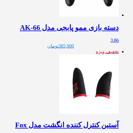
دسته بازی ممو پابجی مدل AK-66
3.86
385,000
تومان
تخفیف ویژه
آستین کنترل کننده انگشت مدل Fox