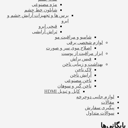
مژه مصنوعی
شابلون خط چشم
برس ها و تجهیزات آرایش چشم و
ابرو
قیچی ابرو
تراش آرایشی
شامپو و مراقبت مو
لوازم شخصی برقی
اصلاح موی سر و صورت
ابزار مراقبت از پوست
فیس براش
بهداشت و زیبایی ناخن
لاک ناخن
آرایش ناخن
ناخن مصنوعی
ناخن گیر و سوهان
کابل و تبدیل HDMI
لوازم جانبی دوچرخه
مقالات
پیگیری سفارش
سوالات متداول
بایگانی‌ها