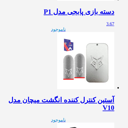
دسته بازی پابجی مدل P1
3.67
ناموجود
آستین کنترل کننده انگشت میچان مدل
V10
ناموجود