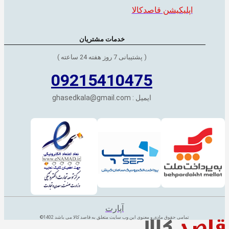
اپلیکیشن قاصدکالا
خدمات مشتریان
( پشتیبانی 7 روز هفته 24 ساعته )
09215410475
ایمیل : ghasedkala@gmail.com
آپارت
تمامی حقوق مادی و معنوی این وب سایت متعلق به قاصد کالا می باشد 1402©