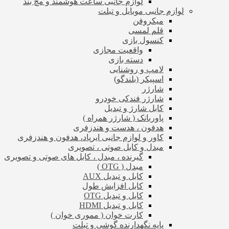
لوازم جانبی ساعت هوشمند و مچ بند
لوازم جانبی موبایل و تبلت
میکروفن
قلم لمسی
کنسول بازی
واقعیت مجازی
دسته بازی
لامپ و روشنایی
اسپیکر (بلندگو)
شارژر
شارژر فندکی خودرو
کابل شارژ و تبدیل
پاوربانک ( شارژر همراه )
هدفون ، هدست و هندزفری
کاور و لوازم جانبی ایرپاد، هدفون و هندزفری
مبدل و کابل صوتی ، تصویری
گیرنده ، مبدل ، کابل های صوتی و تصویری
مبدل ( OTG )
کابل و تبدیل AUX
کابل افزایش طول
کابل و تبدیل OTG
کابل و تبدیل HDMI
کارت خوان ( مموری خوان )
پایه نگهدارنده گوشی و تبلت