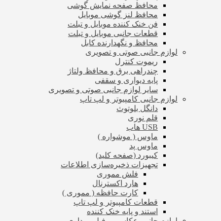
محافظ صفحه نمایش گوشی
محافظ لنز گوشی موبایل
فن خنک کننده موبایل و تبلت
قطعات جانبی موبایل و تبلت
محافظ و نگهدارنده کابل
لوازم جانبی صوتی و تصویری
ریموت کنترل
چندراهی برق و محافظ ولتاژ
پایه دیواری و سقفی
سایر لوازم جانبی صوتی و تصویری
لوازم جانبی کامپیوتر و لپ تاپ
دانگل بلوتوث
قلم نوری
USB هاب
ماوس ( موشواره )
ماوس پد
کیبورد (صفحه کلید)
تجهیزات ذخیره‌سازی اطلاعات
فلش مموری
هارد اکسترنال
کارت حافظه ( مموری )
قطعات کامپیوتر و لپ تاپ
استند و پایه خنک کننده
لوازم جانبی عکاسی و فیلم برداری