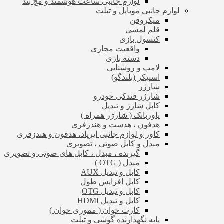
لوازم جانبی ساعت هوشمند و مچ بند
لوازم جانبی موبایل و تبلت
میکروفن
قلم لمسی
کنسول بازی
واقعیت مجازی
دسته بازی
لامپ و روشنایی
اسپیکر (بلندگو)
شارژر
شارژر فندکی خودرو
کابل شارژ و تبدیل
پاوربانک ( شارژر همراه )
هدفون ، هدست و هندزفری
کاور و لوازم جانبی ایرپاد، هدفون و هندزفری
مبدل و کابل صوتی ، تصویری
گیرنده ، مبدل ، کابل های صوتی و تصویری
مبدل ( OTG )
کابل و تبدیل AUX
کابل افزایش طول
کابل و تبدیل OTG
کابل و تبدیل HDMI
کارت خوان ( مموری خوان )
پایه نگهدارنده گوشی و تبلت