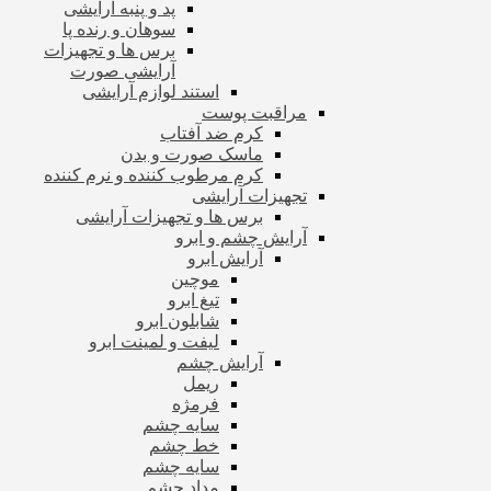
پد و پنبه آرایشی
سوهان و رنده پا
برس ها و تجهیزات
آرایشی صورت
استند لوازم آرایشی
مراقبت پوست
کرم ضد آفتاب
ماسک صورت و بدن
کرم مرطوب کننده و نرم کننده
تجهیزات آرایشی
برس ها و تجهیزات آرایشی
آرایش چشم و ابرو
آرایش ابرو
موچین
تیغ ابرو
شابلون ابرو
لیفت و لمینت ابرو
آرایش چشم
ریمل
فرمژه
سایه چشم
خط چشم
سایه چشم
مداد چشم