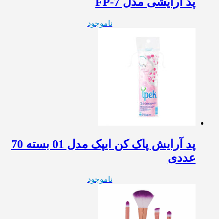
پد آرایشی مدل FP-7
ناموجود
پد آرایش پاک کن ایپک مدل 01 بسته 70
عددی
ناموجود