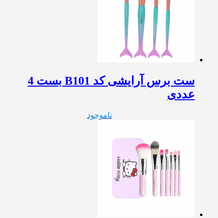
ست برس آرایشی کد B101 بست 4
عددی
ناموجود