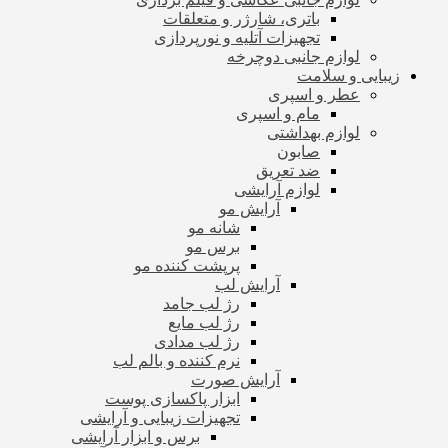
باتری، شارژر و متعلقات
تجهیزات آتلیه و نورپردازی
لوازم جانبی دوچرخه
زیبایی و سلامت
عطر و اسپری
مام و اسپری
لوازم بهداشتی
صابون
ضد تعریق
لوازم آرایشی
آرایش مو
شانه مو
برس مو
پرپشت کننده مو
آرایش لب
رژ لب جامد
رژ لب مایع
رژ لب مدادی
نرم کننده و بالم لب
آرایش صورت
ابزار پاکسازی پوست
تجهیزات زیبایی و آرایشی
برس و ابزار آرایشی