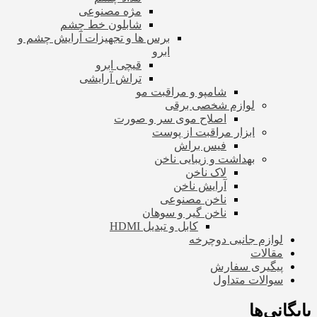
مژه مصنوعی
شابلون خط چشم
برس ها و تجهیزات آرایش چشم و
ابرو
قیچی ابرو
تراش آرایشی
شامپو و مراقبت مو
لوازم شخصی برقی
اصلاح موی سر و صورت
ابزار مراقبت از پوست
فیس براش
بهداشت و زیبایی ناخن
لاک ناخن
آرایش ناخن
ناخن مصنوعی
ناخن گیر و سوهان
کابل و تبدیل HDMI
لوازم جانبی دوچرخه
مقالات
پیگیری سفارش
سوالات متداول
بایگانی‌ها