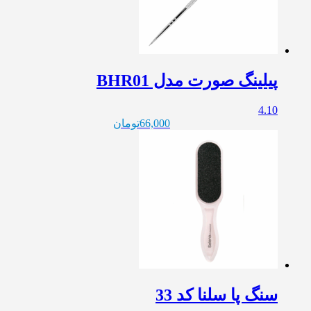
پیلینگ صورت مدل BHR01
4.10
66,000
تومان
سنگ پا سلنا کد 33