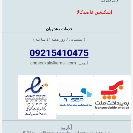
حریم خصوصی
اپلیکیشن قاصدکالا
خدمات مشتریان
( پشتیبانی 7 روز هفته 24 ساعته )
09215410475
ایمیل : ghasedkala@gmail.com
آپارت
تمامی حقوق مادی و معنوی این وب سایت متعلق به قاصد کالا می باشد 1402©