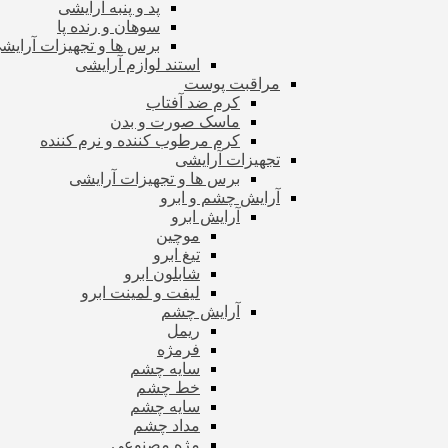
پد و پنبه آرایشی
سوهان و رنده پا
برس ها و تجهیزات آرای
استند لوازم آرایشی
مراقبت پوست
کرم ضد آفتاب
ماسک صورت و بدن
کرم مرطوب کننده و نرم کننده
تجهیزات آرایشی
برس ها و تجهیزات آرایشی
آرایش چشم و ابرو
آرایش ابرو
موچین
تیغ ابرو
شابلون ابرو
لیفت و لمینت ابرو
آرایش چشم
ریمل
فرمژه
سایه چشم
خط چشم
سایه چشم
مداد چشم
مژه مصنوعی