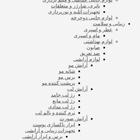
باتری، شارژر و متعلقات
تجهیزات آتلیه و نورپردازی
لوازم جانبی دوچرخه
زیبایی و سلامت
عطر و اسپری
مام و اسپری
لوازم بهداشتی
صابون
ضد تعریق
لوازم آرایشی
آرایش مو
شانه مو
برس مو
پرپشت کننده مو
آرایش لب
رژ لب جامد
رژ لب مایع
رژ لب مدادی
نرم کننده و بالم لب
آرایش صورت
ابزار پاکسازی پوست
تجهیزات زیبایی و آرایشی
برس و ابزار آرایشی