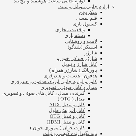
لوازم جانبی ساعت هوشمند و مچ بند
لوازم جانبی موبایل و تبلت
میکروفن
قلم لمسی
کنسول بازی
واقعیت مجازی
دسته بازی
لامپ و روشنایی
اسپیکر (بلندگو)
شارژر
شارژر فندکی خودرو
کابل شارژ و تبدیل
پاوربانک ( شارژر همراه )
هدفون ، هدست و هندزفری
کاور و لوازم جانبی ایرپاد، هدفون و هندزفری
مبدل و کابل صوتی ، تصویری
گیرنده ، مبدل ، کابل های صوتی و تصویری
مبدل ( OTG )
کابل و تبدیل AUX
کابل افزایش طول
کابل و تبدیل OTG
کابل و تبدیل HDMI
کارت خوان ( مموری خوان )
پایه نگهدارنده گوشی و تبلت