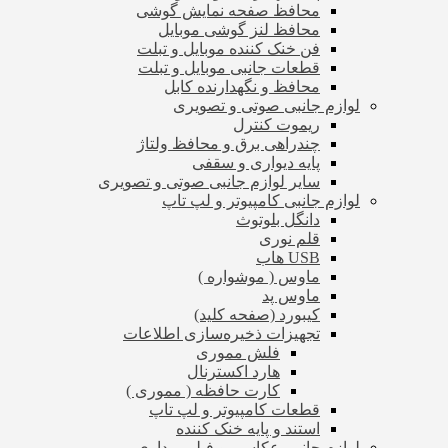
محافظ صفحه نمایش گوشی
محافظ لنز گوشی موبایل
فن خنک کننده موبایل و تبلت
قطعات جانبی موبایل و تبلت
محافظ و نگهدارنده کابل
لوازم جانبی صوتی و تصویری
ریموت کنترل
چندراهی برق و محافظ ولتاژ
پایه دیواری و سقفی
سایر لوازم جانبی صوتی و تصویری
لوازم جانبی کامپیوتر و لپ تاپ
دانگل بلوتوث
قلم نوری
USB هاب
ماوس ( موشواره )
ماوس پد
کیبورد (صفحه کلید)
تجهیزات ذخیره‌سازی اطلاعات
فلش مموری
هارد اکسترنال
کارت حافظه ( مموری )
قطعات کامپیوتر و لپ تاپ
استند و پایه خنک کننده
لوازم جانبی عکاسی و فیلم برداری