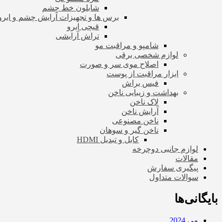
شابلون خط چشم
برس ها و تجهیزات آرایش چشم و ابرو
قیچی ابرو
تراش آرایشی
شامپو و مراقبت مو
لوازم شخصی برقی
اصلاح موی سر و صورت
ابزار مراقبت از پوست
فیس براش
بهداشت و زیبایی ناخن
لاک ناخن
آرایش ناخن
ناخن مصنوعی
ناخن گیر و سوهان
کابل و تبدیل HDMI
لوازم جانبی دوچرخه
مقالات
پیگیری سفارش
سوالات متداول
بایگانی‌ها
می 2024