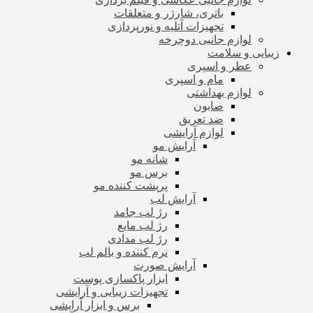
باتری، شارژر و متعلقات
تجهیزات آتلیه و نورپردازی
لوازم جانبی دوچرخه
زیبایی و سلامت
عطر و اسپری
مام و اسپری
لوازم بهداشتی
صابون
ضد تعریق
لوازم آرایشی
آرایش مو
شانه مو
برس مو
پرپشت کننده مو
آرایش لب
رژ لب جامد
رژ لب مایع
رژ لب مدادی
نرم کننده و بالم لب
آرایش صورت
ابزار پاکسازی پوست
تجهیزات زیبایی و آرایشی
برس و ابزار آرایشی