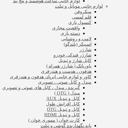
لوازم جانبی ساعت هوشمند و مچ بند
لوازم جانبی موبایل و تبلت
میکروفن
قلم لمسی
کنسول بازی
واقعیت مجازی
دسته بازی
لامپ و روشنایی
اسپیکر (بلندگو)
شارژر
شارژر فندکی خودرو
کابل شارژ و تبدیل
پاوربانک ( شارژر همراه )
هدفون ، هدست و هندزفری
کاور و لوازم جانبی ایرپاد، هدفون و هندزفری
مبدل و کابل صوتی ، تصویری
گیرنده ، مبدل ، کابل های صوتی و تصویری
مبدل ( OTG )
کابل و تبدیل AUX
کابل افزایش طول
کابل و تبدیل OTG
کابل و تبدیل HDMI
کارت خوان ( مموری خوان )
پایه نگهدارنده گوشی و تبلت