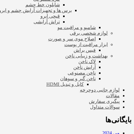
شابلون خط چشم
برس ها و تجهیزات آرایش چشم و ابرو
قیچی ابرو
تراش آرایشی
شامپو و مراقبت مو
لوازم شخصی برقی
اصلاح موی سر و صورت
ابزار مراقبت از پوست
فیس براش
بهداشت و زیبایی ناخن
لاک ناخن
آرایش ناخن
ناخن مصنوعی
ناخن گیر و سوهان
کابل و تبدیل HDMI
لوازم جانبی دوچرخه
مقالات
پیگیری سفارش
سوالات متداول
بایگانی‌ها
می 2024