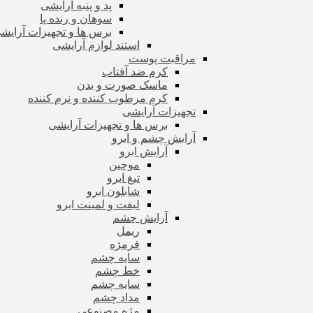
پد و پنبه آرایشی
سوهان و رنده پا
برس ها و تجهیزات آرای
استند لوازم آرایشی
مراقبت پوست
کرم ضد آفتاب
ماسک صورت و بدن
کرم مرطوب کننده و نرم کننده
تجهیزات آرایشی
برس ها و تجهیزات آرایشی
آرایش چشم و ابرو
آرایش ابرو
موچین
تیغ ابرو
شابلون ابرو
لیفت و لمینت ابرو
آرایش چشم
ریمل
فرمژه
سایه چشم
خط چشم
سایه چشم
مداد چشم
مژه مصنوعی