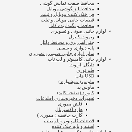
محافظ صفحه نمایش گوشی
محافظ لنز گوشی موبایل
فن خنک کننده موبایل و تبلت
قطعات جانبی موبایل و تبلت
محافظ و نگهدارنده کابل
لوازم جانبی صوتی و تصویری
ریموت کنترل
چندراهی برق و محافظ ولتاژ
پایه دیواری و سقفی
سایر لوازم جانبی صوتی و تصویری
لوازم جانبی کامپیوتر و لپ تاپ
دانگل بلوتوث
قلم نوری
USB هاب
ماوس ( موشواره )
ماوس پد
کیبورد (صفحه کلید)
تجهیزات ذخیره‌سازی اطلاعات
فلش مموری
هارد اکسترنال
کارت حافظه ( مموری )
قطعات کامپیوتر و لپ تاپ
استند و پایه خنک کننده
لوازم جانبی عکاسی و فیلم برداری