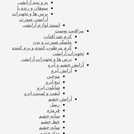
پد و پنبه آرایشی
سوهان و رنده پا
برس ها و تجهیزات
آرایشی صورت
استند لوازم آرایشی
مراقبت پوست
کرم ضد آفتاب
ماسک صورت و بدن
کرم مرطوب کننده و نرم کننده
تجهیزات آرایشی
برس ها و تجهیزات آرایشی
آرایش چشم و ابرو
آرایش ابرو
موچین
تیغ ابرو
شابلون ابرو
لیفت و لمینت ابرو
آرایش چشم
ریمل
فرمژه
سایه چشم
خط چشم
سایه چشم
مداد چشم