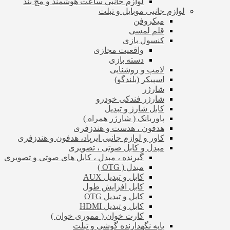
لوازم جانبی ساعت هوشمند و مچ بند
لوازم جانبی موبایل و تبلت
میکروفن
قلم لمسی
کنسول بازی
واقعیت مجازی
دسته بازی
لامپ و روشنایی
اسپیکر (بلندگو)
شارژر
شارژر فندکی خودرو
کابل شارژ و تبدیل
پاوربانک ( شارژر همراه )
هدفون ، هدست و هندزفری
کاور و لوازم جانبی ایرپاد، هدفون و هندزفری
مبدل و کابل صوتی ، تصویری
گیرنده ، مبدل ، کابل های صوتی و تصویری
مبدل ( OTG )
کابل و تبدیل AUX
کابل افزایش طول
کابل و تبدیل OTG
کابل و تبدیل HDMI
کارت خوان ( مموری خوان )
پایه نگهدارنده گوشی و تبلت