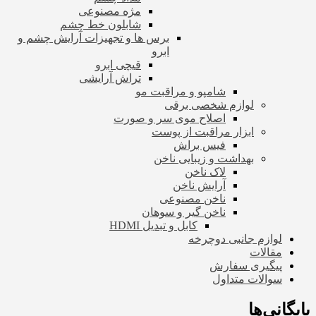
مژه مصنوعی
شابلون خط چشم
برس ها و تجهیزات آرایش چشم و
ابرو
قیچی ابرو
تراش آرایشی
شامپو و مراقبت مو
لوازم شخصی برقی
اصلاح موی سر و صورت
ابزار مراقبت از پوست
فیس براش
بهداشت و زیبایی ناخن
لاک ناخن
آرایش ناخن
ناخن مصنوعی
ناخن گیر و سوهان
کابل و تبدیل HDMI
لوازم جانبی دوچرخه
مقالات
پیگیری سفارش
سوالات متداول
بایگانی‌ها