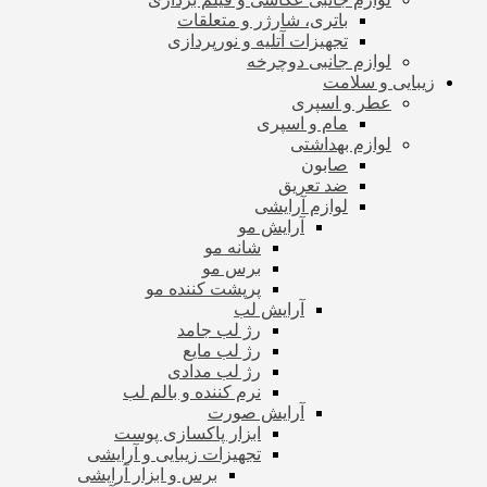
باتری، شارژر و متعلقات
تجهیزات آتلیه و نورپردازی
لوازم جانبی دوچرخه
زیبایی و سلامت
عطر و اسپری
مام و اسپری
لوازم بهداشتی
صابون
ضد تعریق
لوازم آرایشی
آرایش مو
شانه مو
برس مو
پرپشت کننده مو
آرایش لب
رژ لب جامد
رژ لب مایع
رژ لب مدادی
نرم کننده و بالم لب
آرایش صورت
ابزار پاکسازی پوست
تجهیزات زیبایی و آرایشی
برس و ابزار آرایشی