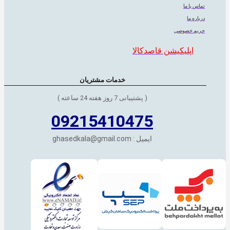
تماس با ما
درباره ما
حریم خصوصی
اپلیکیشن قاصدکالا
خدمات مشتریان
( پشتیبانی 7 روز هفته 24 ساعته )
09215410475
ایمیل : ghasedkala@gmail.com