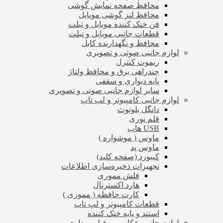
محافظ صفحه نمایش گوشی
محافظ لنز گوشی موبایل
فن خنک کننده موبایل و تبلت
قطعات جانبی موبایل و تبلت
محافظ و نگهدارنده کابل
لوازم جانبی صوتی و تصویری
ریموت کنترل
چندراهی برق و محافظ ولتاژ
پایه دیواری و سقفی
سایر لوازم جانبی صوتی و تصویری
لوازم جانبی کامپیوتر و لپ تاپ
دانگل بلوتوث
قلم نوری
USB هاب
ماوس ( موشواره )
ماوس پد
کیبورد (صفحه کلید)
تجهیزات ذخیره‌سازی اطلاعات
فلش مموری
هارد اکسترنال
کارت حافظه ( مموری )
قطعات کامپیوتر و لپ تاپ
استند و پایه خنک کننده
لوازم جانبی عکاسی و فیلم برداری