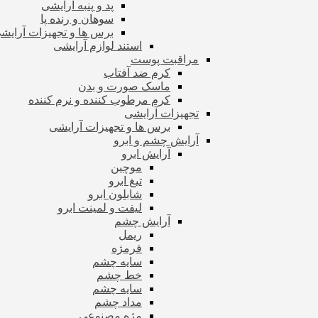
پد و پنبه آرایشی
سوهان و رنده پا
برس ها و تجهیزات آرای
استند لوازم آرایشی
مراقبت پوست
کرم ضد آفتاب
ماسک صورت و بدن
کرم مرطوب کننده و نرم کننده
تجهیزات آرایشی
برس ها و تجهیزات آرایشی
آرایش چشم و ابرو
آرایش ابرو
موچین
تیغ ابرو
شابلون ابرو
لیفت و لمینت ابرو
آرایش چشم
ریمل
فرمژه
سایه چشم
خط چشم
سایه چشم
مداد چشم
مژه مصنوعی