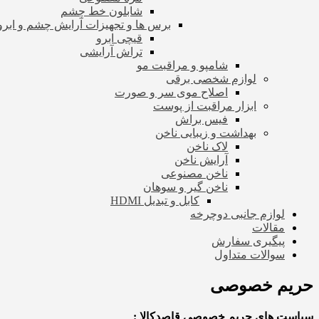
شابلون خط چشم
برس ها و تجهیزات آرایش چشم و ابرو
قیچی ابرو
تراش آرایشی
شامپو و مراقبت مو
لوازم شخصی برقی
اصلاح موی سر و صورت
ابزار مراقبت از پوست
فیس براش
بهداشت و زیبایی ناخن
لاک ناخن
آرایش ناخن
ناخن مصنوعی
ناخن گیر و سوهان
کابل و تبدیل HDMI
لوازم جانبی دوچرخه
مقالات
پیگیری سفارش
سوالات متداول
حریم خصوصی
سیاست های حریم خصوصی قاصدکالا :