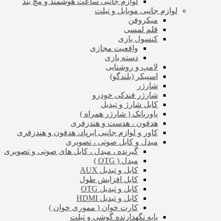
لوازم جانبی ساعت هوشمند و مچ بند
لوازم جانبی موبایل و تبلت
میکروفن
قلم لمسی
کنسول بازی
واقعیت مجازی
دسته بازی
لامپ و روشنایی
اسپیکر (بلندگو)
شارژر
شارژر فندکی خودرو
کابل شارژ و تبدیل
پاوربانک ( شارژر همراه )
هدفون ، هدست و هندزفری
کاور و لوازم جانبی ایرپاد، هدفون و هندزفری
مبدل و کابل صوتی ، تصویری
گیرنده ، مبدل ، کابل های صوتی و تصویری
مبدل ( OTG )
کابل و تبدیل AUX
کابل افزایش طول
کابل و تبدیل OTG
کابل و تبدیل HDMI
کارت خوان ( مموری خوان )
پایه نگهدارنده گوشی و تبلت