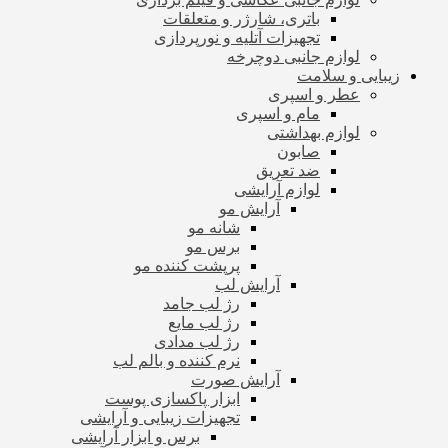
باتری، شارژر و متعلقات
تجهیزات آتلیه و نورپردازی
لوازم جانبی دوچرخه
زیبایی و سلامت
عطر و اسپری
مام و اسپری
لوازم بهداشتی
صابون
ضد تعریق
لوازم آرایشی
آرایش مو
شانه مو
برس مو
پرپشت کننده مو
آرایش لب
رژ لب جامد
رژ لب مایع
رژ لب مدادی
نرم کننده و بالم لب
آرایش صورت
ابزار پاکسازی پوست
تجهیزات زیبایی و آرایشی
برس و ابزار آرایشی