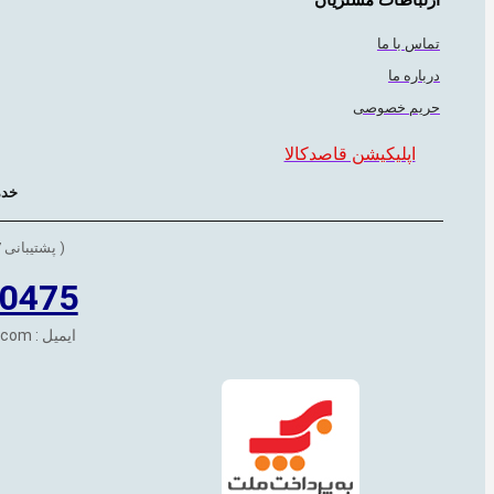
تماس با ما
درباره ما
حریم خصوصی
اپلیکیشن قاصدکالا
خدم
( پشتیبانی 7 روز هفته 24 ساعته )
0475
ایمیل : ghasedkala@gmail.com