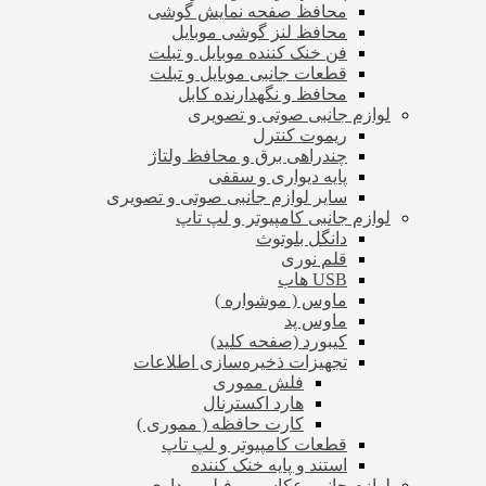
محافظ صفحه نمایش گوشی
محافظ لنز گوشی موبایل
فن خنک کننده موبایل و تبلت
قطعات جانبی موبایل و تبلت
محافظ و نگهدارنده کابل
لوازم جانبی صوتی و تصویری
ریموت کنترل
چندراهی برق و محافظ ولتاژ
پایه دیواری و سقفی
سایر لوازم جانبی صوتی و تصویری
لوازم جانبی کامپیوتر و لپ تاپ
دانگل بلوتوث
قلم نوری
USB هاب
ماوس ( موشواره )
ماوس پد
کیبورد (صفحه کلید)
تجهیزات ذخیره‌سازی اطلاعات
فلش مموری
هارد اکسترنال
کارت حافظه ( مموری )
قطعات کامپیوتر و لپ تاپ
استند و پایه خنک کننده
لوازم جانبی عکاسی و فیلم برداری