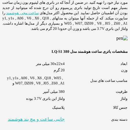
مورد نیاز خود را تهیه کنید. در ضمن از آنجا که در باتری های لیتیوم یون زمان ساخت
بسیار مهم است تاریخ تولید باتری پریمیوم رو آن درج شده که میتوانید از جدید
بودن آن اطمینان حاصل نمایید. این محصول اکثر مدل‌های
ساعت مچی هوشمند
را
ساپورت میکند. که از جمله آنها میتوان به مدلهای y1, y1s , A06 , V6 , X6 , Q18 ,
W05 , W07, DZ09 , V8 , J05 , Z60 , A1 و بسیاری دیگر از مدل‌ها اشاره داشت.
ولتاژ این باتری 3.7V می باشد و وزن آن حدودا 20 گرم می باشد.
مشخصات باتری ساعت هوشمند مدل LQ-S1 380
ابعاد
30x22x4 میلی متر
وزن
20 گرم
y1, y1s , A06 , V6 , X6 , Q18 , W05 ,
مناسب ساعت های مدل
W07, DZ09 , V8 , J05 , Z60 , A1 و
ظرفیت
380 میلی آمپر
ولتاژ
ولتاژ این باتری 3.7V بوده
جنس کالا
پلاستیک
جانبی ساعت و مچ بند هوشمند
دسته بندی