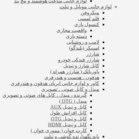
لوازم جانبی ساعت هوشمند و مچ بند
لوازم جانبی موبایل و تبلت
میکروفن
قلم لمسی
کنسول بازی
واقعیت مجازی
دسته بازی
لامپ و روشنایی
اسپیکر (بلندگو)
شارژر
شارژر فندکی خودرو
کابل شارژ و تبدیل
پاوربانک ( شارژر همراه )
هدفون ، هدست و هندزفری
کاور و لوازم جانبی ایرپاد، هدفون و هندزفری
مبدل و کابل صوتی ، تصویری
گیرنده ، مبدل ، کابل های صوتی و تصویری
مبدل ( OTG )
کابل و تبدیل AUX
کابل افزایش طول
کابل و تبدیل OTG
کابل و تبدیل HDMI
کارت خوان ( مموری خوان )
پایه نگهدارنده گوشی و تبلت