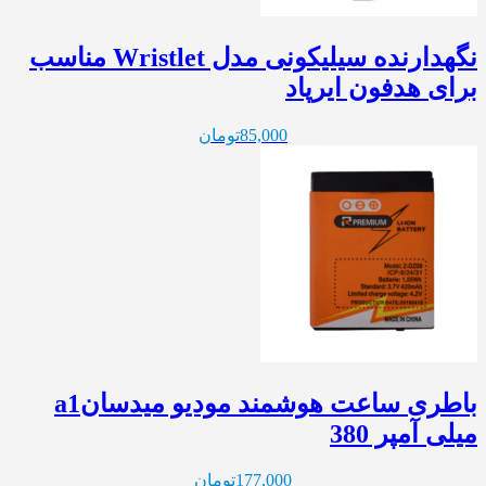
نگهدارنده سیلیکونی مدل Wristlet مناسب
برای هدفون ایرپاد
85,000
تومان
باطری ساعت هوشمند مودیو میدسانa1
میلی آمپر 380
177,000
تومان