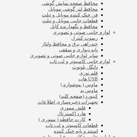
محافظ صفحه نمایش گوشی
محافظ لنز گوشی موبایل
فن خنک کننده موبایل و تبلت
قطعات جانبی موبایل و تبلت
محافظ و نگهدارنده کابل
لوازم جانبی صوتی و تصویری
ریموت کنترل
چندراهی برق و محافظ ولتاژ
پایه دیواری و سقفی
سایر لوازم جانبی صوتی و تصویری
لوازم جانبی کامپیوتر و لپ تاپ
دانگل بلوتوث
قلم نوری
USB هاب
ماوس ( موشواره )
ماوس پد
کیبورد (صفحه کلید)
تجهیزات ذخیره‌سازی اطلاعات
فلش مموری
هارد اکسترنال
کارت حافظه ( مموری )
قطعات کامپیوتر و لپ تاپ
استند و پایه خنک کننده
لوازم جانبی عکاسی و فیلم برداری