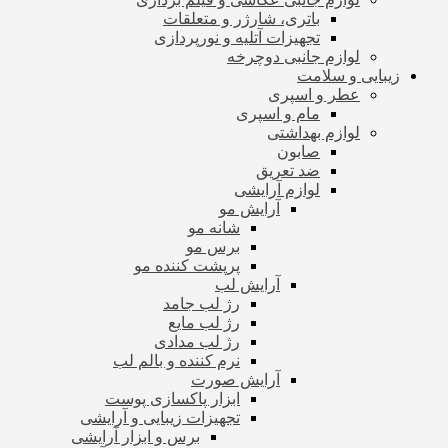
باتری، شارژر و متعلقات
تجهیزات آتلیه و نورپردازی
لوازم جانبی دوچرخه
زیبایی و سلامت
عطر و اسپری
مام و اسپری
لوازم بهداشتی
صابون
ضد تعریق
لوازم آرایشی
آرایش مو
شانه مو
برس مو
پرپشت کننده مو
آرایش لب
رژ لب جامد
رژ لب مایع
رژ لب مدادی
نرم کننده و بالم لب
آرایش صورت
ابزار پاکسازی پوست
تجهیزات زیبایی و آرایشی
برس و ابزار آرایشی