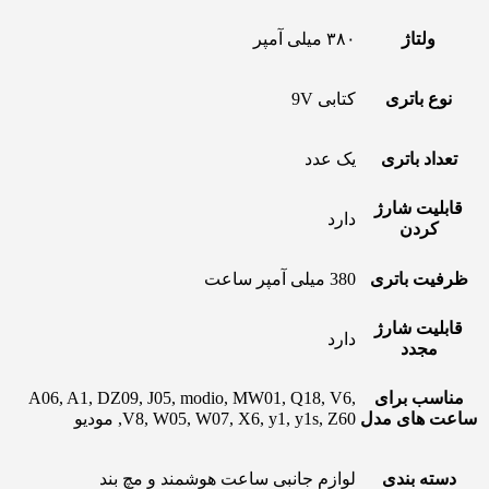
ولتاژ
۳۸۰ میلی آمپر
نوع باتری
کتابی 9V
تعداد باتری
یک عدد
قابلیت شارژ
دارد
کردن
ظرفیت باتری
380 میلی آمپر ساعت
قابلیت شارژ
دارد
مجدد
مناسب برای
A06, A1, DZ09, J05, modio, MW01, Q18, V6,
ساعت های مدل
V8, W05, W07, X6, y1, y1s, Z60, مودیو
دسته بندی
لوازم جانبی ساعت هوشمند و مچ بند