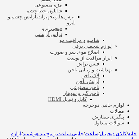
مژه مصنوعی
شابلون خط چشم
برس ها و تجهیزات آرایش چشم و
ابرو
قیچی ابرو
تراش آرایشی
شامپو و مراقبت مو
لوازم شخصی برقی
اصلاح موی سر و صورت
ابزار مراقبت از پوست
فیس براش
بهداشت و زیبایی ناخن
لاک ناخن
آرایش ناخن
ناخن مصنوعی
ناخن گیر و سوهان
کابل و تبدیل HDMI
لوازم جانبی دوچرخه
مقالات
پیگیری سفارش
سوالات متداول
خانه
/
کالای دیجیتال
/
ساعت
/
جانبی ساعت و مچ بند هوشمند
/
لوازم