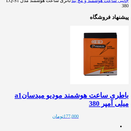
جانبی ساعت هوشمند و مچ بند
/
باتری ساعت هوشمند مدل LQ-S1
380
پیشنهاد فروشگاه
باطری ساعت هوشمند مودیو میدسانa1
میلی آمپر 380
177,000
تومان