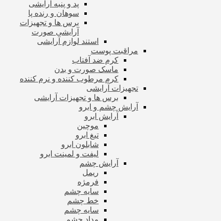
پد و پنبه آرایشی
سوهان و رنده پا
برس ها و تجهیزات
آرایشی صورت
استند لوازم آرایشی
مراقبت پوست
کرم ضد آفتاب
ماسک صورت و بدن
کرم مرطوب کننده و نرم کننده
تجهیزات آرایشی
برس ها و تجهیزات آرایشی
آرایش چشم و ابرو
آرایش ابرو
موچین
تیغ ابرو
شابلون ابرو
لیفت و لمینت ابرو
آرایش چشم
ریمل
فرمژه
سایه چشم
خط چشم
سایه چشم
مداد چشم