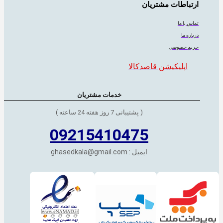
ارتباطات مشتریان
تماس با ما
درباره ما
حریم خصوصی
اپلیکیشن قاصدکالا
خدمات مشتریان
( پشتیبانی 7 روز هفته 24 ساعته )
09215410475
ایمیل : ghasedkala@gmail.com