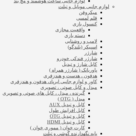
لوازم جانبی ساعت هوشمند و مچ بند
لوازم جانبی موبایل و تبلت
میکروفن
قلم لمسی
کنسول بازی
واقعیت مجازی
دسته بازی
لامپ و روشنایی
اسپیکر (بلندگو)
شارژر
شارژر فندکی خودرو
کابل شارژ و تبدیل
پاوربانک ( شارژر همراه )
هدفون ، هدست و هندزفری
کاور و لوازم جانبی ایرپاد، هدفون و هندزفری
مبدل و کابل صوتی ، تصویری
گیرنده ، مبدل ، کابل های صوتی و تصویری
مبدل ( OTG )
کابل و تبدیل AUX
کابل افزایش طول
کابل و تبدیل OTG
کابل و تبدیل HDMI
کارت خوان ( مموری خوان )
پایه نگهدارنده گوشی و تبلت