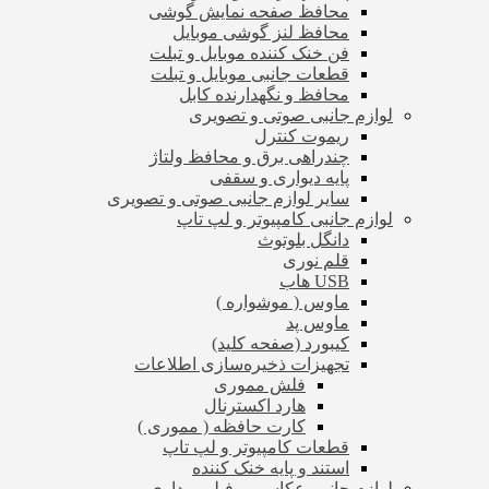
محافظ صفحه نمایش گوشی
محافظ لنز گوشی موبایل
فن خنک کننده موبایل و تبلت
قطعات جانبی موبایل و تبلت
محافظ و نگهدارنده کابل
لوازم جانبی صوتی و تصویری
ریموت کنترل
چندراهی برق و محافظ ولتاژ
پایه دیواری و سقفی
سایر لوازم جانبی صوتی و تصویری
لوازم جانبی کامپیوتر و لپ تاپ
دانگل بلوتوث
قلم نوری
USB هاب
ماوس ( موشواره )
ماوس پد
کیبورد (صفحه کلید)
تجهیزات ذخیره‌سازی اطلاعات
فلش مموری
هارد اکسترنال
کارت حافظه ( مموری )
قطعات کامپیوتر و لپ تاپ
استند و پایه خنک کننده
لوازم جانبی عکاسی و فیلم برداری