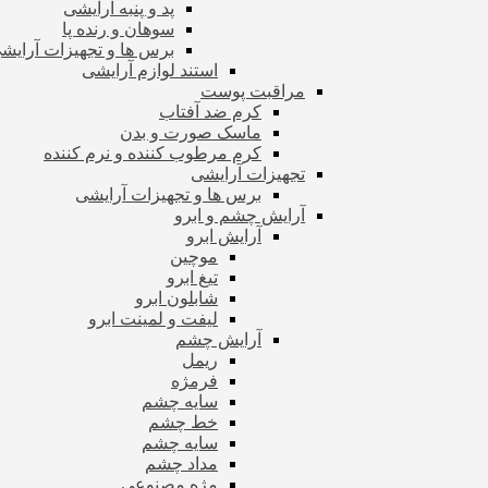
پد و پنبه آرایشی
سوهان و رنده پا
برس ها و تجهیزات آرای
استند لوازم آرایشی
مراقبت پوست
کرم ضد آفتاب
ماسک صورت و بدن
کرم مرطوب کننده و نرم کننده
تجهیزات آرایشی
برس ها و تجهیزات آرایشی
آرایش چشم و ابرو
آرایش ابرو
موچین
تیغ ابرو
شابلون ابرو
لیفت و لمینت ابرو
آرایش چشم
ریمل
فرمژه
سایه چشم
خط چشم
سایه چشم
مداد چشم
مژه مصنوعی