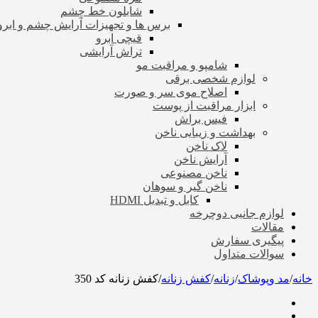
شابلون خط چشم
برس ها و تجهیزات آرایش چشم و ابرو
قیچی ابرو
تراش آرایشی
شامپو و مراقبت مو
لوازم شخصی برقی
اصلاح موی سر و صورت
ابزار مراقبت از پوست
فیس براش
بهداشت و زیبایی ناخن
لاک ناخن
آرایش ناخن
ناخن مصنوعی
ناخن گیر و سوهان
کابل و تبدیل HDMI
لوازم جانبی دوچرخه
مقالات
پیگیری سفارش
سوالات متداول
خانه
/
مد وپوشاک
/
زنانه
/
کفش زنانه
/
کفش زنانه کد 350