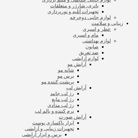
باتری، شارژر و متعلقات
تجهیزات آتلیه و نورپردازی
لوازم جانبی دوچرخه
زیبایی و سلامت
عطر و اسپری
مام و اسپری
لوازم بهداشتی
صابون
ضد تعریق
لوازم آرایشی
آرایش مو
شانه مو
برس مو
پرپشت کننده مو
آرایش لب
رژ لب جامد
رژ لب مایع
رژ لب مدادی
نرم کننده و بالم لب
آرایش صورت
ابزار پاکسازی پوست
تجهیزات زیبایی و آرایشی
برس و ابزار آرایشی