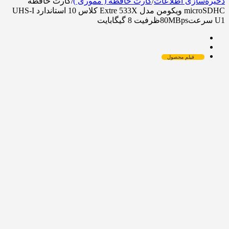
ذخیره‌سازی اطلاعات
/
کارت حافظه ( مموری )
/
کارت حافظه
microSDHC ویکومن مدل Extre 533X کلاس 10 استاندارد UHS-I
U1 سرعت80MBpsظرفیت 8 گیگابایت
فیلم محصول