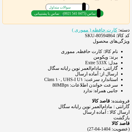
سوالات متداول
(0921 541 0475) تماس
تماس با پشتیبانی
دسته:
کارت حافظه ( مموری )
کد کالا: SKU-80594864
ویژگی‌های محصول
نام کالا:
کارت حافظه, مموری
برند:
ویکومن
مدل:
Extre 533X
گارانتی:
مادام‌العمر نوین رایانه سگال
ارسال از:
آماده ارسال
استاندارد سرعت:
Class ۱۰, UHS-I U۱
سرعت خواندن اطلاعات:
80MBps
جانبی همراه:
ندارد
فروشنده:
قاصد کالا
گارانتی : مادام‌العمر نوین رایانه سگال
ارسال کالا : آماده ارسال
بازگشت
قاصد کالا
(عضویت: 1404-04-27)