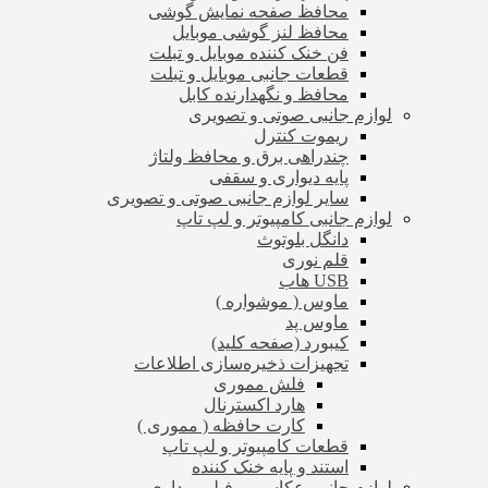
محافظ صفحه نمایش گوشی
محافظ لنز گوشی موبایل
فن خنک کننده موبایل و تبلت
قطعات جانبی موبایل و تبلت
محافظ و نگهدارنده کابل
لوازم جانبی صوتی و تصویری
ریموت کنترل
چندراهی برق و محافظ ولتاژ
پایه دیواری و سقفی
سایر لوازم جانبی صوتی و تصویری
لوازم جانبی کامپیوتر و لپ تاپ
دانگل بلوتوث
قلم نوری
USB هاب
ماوس ( موشواره )
ماوس پد
کیبورد (صفحه کلید)
تجهیزات ذخیره‌سازی اطلاعات
فلش مموری
هارد اکسترنال
کارت حافظه ( مموری )
قطعات کامپیوتر و لپ تاپ
استند و پایه خنک کننده
لوازم جانبی عکاسی و فیلم برداری