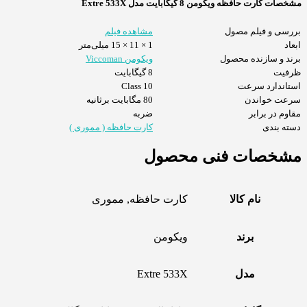
مشخصات کارت حافظه ویکومن 8 گیگابایت مدل Extre 533X
بررسی و فیلم مصول
مشاهده فیلم
ابعاد
1 × 11 × 15 میلی‌متر
برند و سازنده محصول
ویکومن Viccoman
ظرفیت
8 گیگابایت
استاندارد سرعت
Class 10
سرعت خواندن
80 مگابایت برثانیه
مقاوم در برابر
ضربه
دسته بندی
کارت حافظه ( مموری )
مشخصات فنی محصول
نام کالا
کارت حافظه, مموری
برند
ویکومن
مدل
Extre 533X