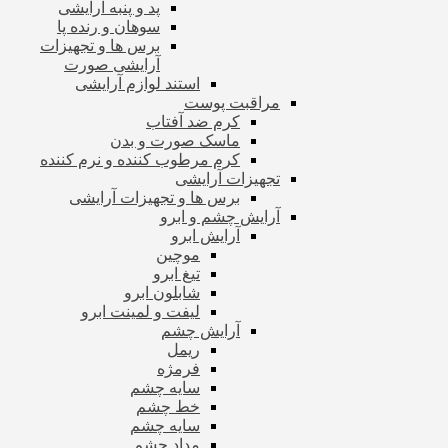
پد و پنبه آرایشی
سوهان و رنده پا
برس ها و تجهیزات
آرایشی صورت
استند لوازم آرایشی
مراقبت پوست
کرم ضد آفتاب
ماسک صورت و بدن
کرم مرطوب کننده و نرم کننده
تجهیزات آرایشی
برس ها و تجهیزات آرایشی
آرایش چشم و ابرو
آرایش ابرو
موچین
تیغ ابرو
شابلون ابرو
لیفت و لمینت ابرو
آرایش چشم
ریمل
فرمژه
سایه چشم
خط چشم
سایه چشم
مداد چشم