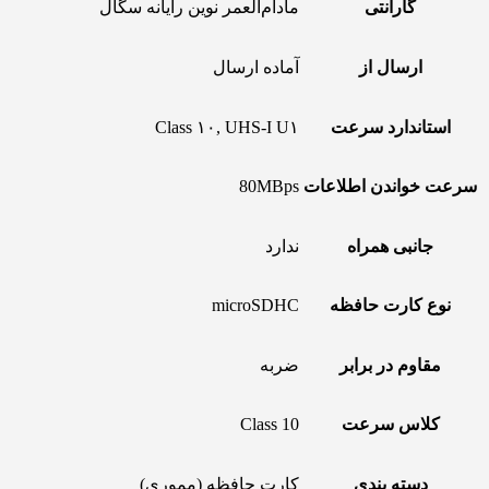
گارانتی
مادام‌العمر نوین رایانه سگال
ارسال از
آماده ارسال
استاندارد سرعت
Class ۱۰, UHS-I U۱
سرعت خواندن اطلاعات
80MBps
جانبی همراه
ندارد
نوع کارت حافظه
microSDHC
مقاوم در برابر
ضربه
کلاس سرعت
Class 10
دسته بندی
کارت حافظه (مموری)