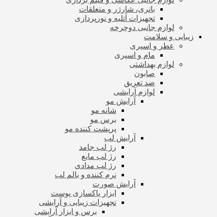
باتری، شارژر و متعلقات
تجهیزات آتلیه و نورپردازی
لوازم جانبی دوچرخه
زیبایی و سلامت
عطر و اسپری
مام و اسپری
لوازم بهداشتی
صابون
ضد تعریق
لوازم آرایشی
آرایش مو
شانه مو
برس مو
پرپشت کننده مو
آرایش لب
رژ لب جامد
رژ لب مایع
رژ لب مدادی
نرم کننده و بالم لب
آرایش صورت
ابزار پاکسازی پوست
تجهیزات زیبایی و آرایشی
برس و ابزار آرایشی