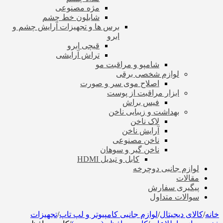
مژه مصنوعی
شابلون خط چشم
برس ها و تجهیزات آرایش چشم و
ابرو
قیچی ابرو
تراش آرایشی
شامپو و مراقبت مو
لوازم شخصی برقی
اصلاح موی سر و صورت
ابزار مراقبت از پوست
فیس براش
بهداشت و زیبایی ناخن
لاک ناخن
آرایش ناخن
ناخن مصنوعی
ناخن گیر و سوهان
کابل و تبدیل HDMI
لوازم جانبی دوچرخه
مقالات
پیگیری سفارش
سوالات متداول
خانه
/
کالای دیجیتال
/
لوازم جانبی کامپیوتر و لپ تاپ
/
تجهیزات