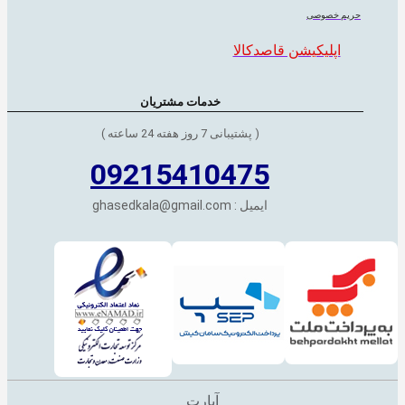
حریم خصوصی
اپلیکیشن قاصدکالا
خدمات مشتریان
( پشتیبانی 7 روز هفته 24 ساعته )
09215410475
ایمیل : ghasedkala@gmail.com
آپارت