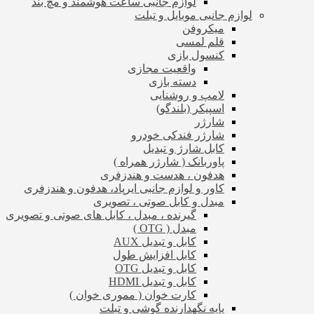
لوازم جانبی ساعت هوشمند و مچ بند
لوازم جانبی موبایل و تبلت
میکروفن
قلم لمسی
کنسول بازی
واقعیت مجازی
دسته بازی
لامپ و روشنایی
اسپیکر (بلندگو)
شارژر
شارژر فندکی خودرو
کابل شارژ و تبدیل
پاوربانک ( شارژر همراه )
هدفون ، هدست و هندزفری
کاور و لوازم جانبی ایرپاد، هدفون و هندزفری
مبدل و کابل صوتی ، تصویری
گیرنده ، مبدل ، کابل های صوتی و تصویری
مبدل ( OTG )
کابل و تبدیل AUX
کابل افزایش طول
کابل و تبدیل OTG
کابل و تبدیل HDMI
کارت خوان ( مموری خوان )
پایه نگهدارنده گوشی و تبلت