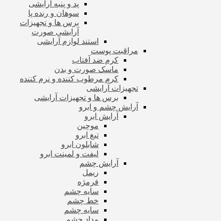
پد و پنبه آرایشی
سوهان و رنده پا
برس ها و تجهیزات
آرایشی صورت
استند لوازم آرایشی
مراقبت پوست
کرم ضد آفتاب
ماسک صورت و بدن
کرم مرطوب کننده و نرم کننده
تجهیزات آرایشی
برس ها و تجهیزات آرایشی
آرایش چشم و ابرو
آرایش ابرو
موچین
تیغ ابرو
شابلون ابرو
لیفت و لمینت ابرو
آرایش چشم
ریمل
فرمژه
سایه چشم
خط چشم
سایه چشم
مداد چشم