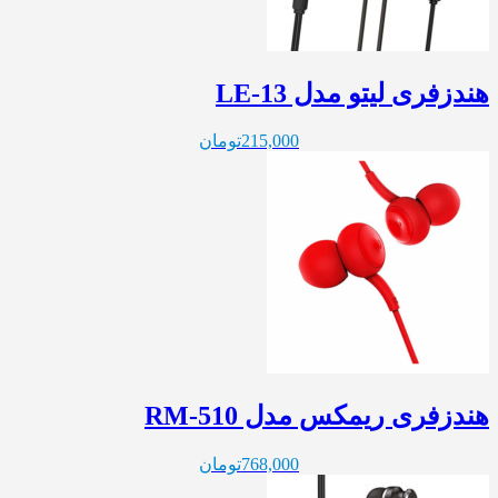
هندزفری لیتو مدل LE-13
215,000
تومان
هندزفری ریمکس مدل RM-510
768,000
تومان