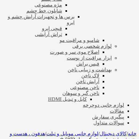
مژه مصنوعی
شابلون خط چشم
برس ها و تجهیزات آرایش چشم و
ابرو
قیچی ابرو
تراش آرایشی
شامپو و مراقبت مو
لوازم شخصی برقی
اصلاح موی سر و صورت
ابزار مراقبت از پوست
فیس براش
بهداشت و زیبایی ناخن
لاک ناخن
آرایش ناخن
ناخن مصنوعی
ناخن گیر و سوهان
کابل و تبدیل HDMI
لوازم جانبی دوچرخه
مقالات
پیگیری سفارش
سوالات متداول
خانه
/
کالای دیجیتال
/
لوازم جانبی موبایل و تبلت
/
هدفون ، هدست و