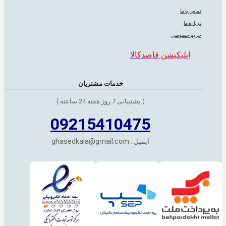
تماس با ما
درباره ما
حریم خصوصی
اپلیکیشن قاصدکالا
خدمات مشتریان
( پشتیبانی 7 روز هفته 24 ساعته )
09215410475
ایمیل : ghasedkala@gmail.com