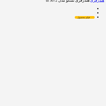
هندزفری
/
هندزفری تسکو مدل th 5072
فیلم محصول