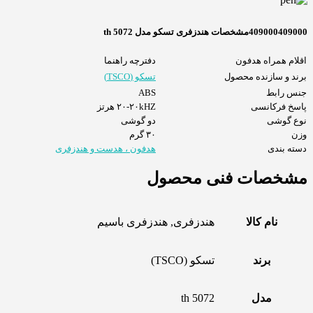
409000409000مشخصات هندزفری تسکو مدل th 5072
اقلام همراه هدفون
دفترچه راهنما
برند و سازنده محصول
تسکو (TSCO)
جنس رابط
ABS
پاسخ فرکانسی
۲۰-۲۰kHZ هرتز
نوع گوشی
دو گوشی
وزن
۳۰ گرم
دسته بندی
هدفون ، هدست و هندزفری
مشخصات فنی محصول
نام کالا
هندزفری, هندزفری باسیم
برند
تسکو (TSCO)
مدل
th 5072