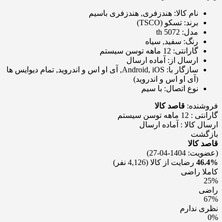
نام کالا:
هندزفری, هندزفری باسیم
برند:
تسکو (TSCO)
مدل:
th 5072
رنگ:
سفید, سیاه
گارانتی:
12 ماهه توسن سیستم
ارسال از:
آماده ارسال
سازگار با:
Android, iOS, آی او اس و اندروید, تمام دیوایس ها
(آی او اس و اندروید)
نوع اتصال:
با سیم
فروشنده:
قاصد کالا
گارانتی : 12 ماهه توسن سیستم
ارسال کالا : آماده ارسال
بازگشت
قاصد کالا
(عضویت: 1404-04-27)
46.4%
رضایت از کالا
(4,126 نفر)
کاملا راضی
25%
راضی
67%
نظری ندارم
0%