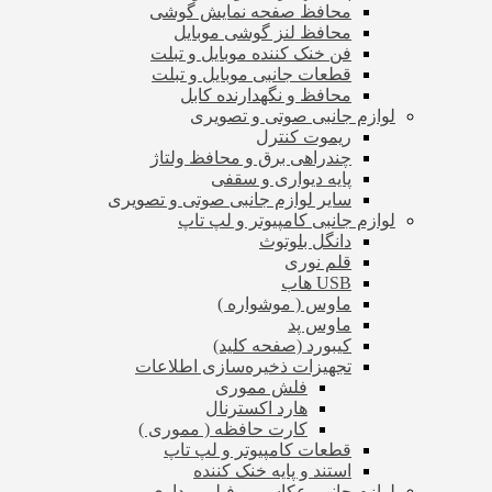
محافظ صفحه نمایش گوشی
محافظ لنز گوشی موبایل
فن خنک کننده موبایل و تبلت
قطعات جانبی موبایل و تبلت
محافظ و نگهدارنده کابل
لوازم جانبی صوتی و تصویری
ریموت کنترل
چندراهی برق و محافظ ولتاژ
پایه دیواری و سقفی
سایر لوازم جانبی صوتی و تصویری
لوازم جانبی کامپیوتر و لپ تاپ
دانگل بلوتوث
قلم نوری
USB هاب
ماوس ( موشواره )
ماوس پد
کیبورد (صفحه کلید)
تجهیزات ذخیره‌سازی اطلاعات
فلش مموری
هارد اکسترنال
کارت حافظه ( مموری )
قطعات کامپیوتر و لپ تاپ
استند و پایه خنک کننده
لوازم جانبی عکاسی و فیلم برداری