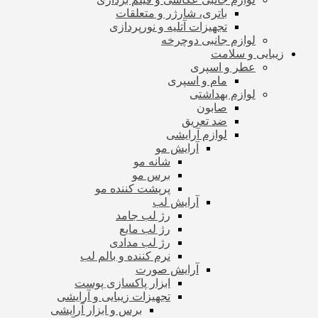
باتری، شارژر و متعلقات
تجهیزات آتلیه و نورپردازی
لوازم جانبی دوچرخه
زیبایی و سلامت
عطر و اسپری
مام و اسپری
لوازم بهداشتی
صابون
ضد تعریق
لوازم آرایشی
آرایش مو
شانه مو
برس مو
پرپشت کننده مو
آرایش لب
رژ لب جامد
رژ لب مایع
رژ لب مدادی
نرم کننده و بالم لب
آرایش صورت
ابزار پاکسازی پوست
تجهیزات زیبایی و آرایشی
برس و ابزار آرایشی