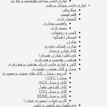
لوازم جانبی ساعت هوشمند و مچ بند
لوازم جانبی موبایل و تبلت
میکروفن
قلم لمسی
کنسول بازی
واقعیت مجازی
دسته بازی
لامپ و روشنایی
اسپیکر (بلندگو)
شارژر
شارژر فندکی خودرو
کابل شارژ و تبدیل
پاوربانک ( شارژر همراه )
هدفون ، هدست و هندزفری
کاور و لوازم جانبی ایرپاد، هدفون و هندزفری
مبدل و کابل صوتی ، تصویری
گیرنده ، مبدل ، کابل های صوتی و تصویری
مبدل ( OTG )
کابل و تبدیل AUX
کابل افزایش طول
کابل و تبدیل OTG
کابل و تبدیل HDMI
کارت خوان ( مموری خوان )
پایه نگهدارنده گوشی و تبلت