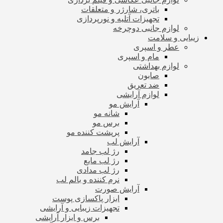
باتری، شارژر و متعلقات
تجهیزات آتلیه و نورپردازی
لوازم جانبی دوچرخه
زیبایی و سلامت
عطر و اسپری
مام و اسپری
لوازم بهداشتی
صابون
ضد تعریق
لوازم آرایشی
آرایش مو
شانه مو
برس مو
پرپشت کننده مو
آرایش لب
رژ لب جامد
رژ لب مایع
رژ لب مدادی
نرم کننده و بالم لب
آرایش صورت
ابزار پاکسازی پوست
تجهیزات زیبایی و آرایشی
برس و ابزار آرایشی