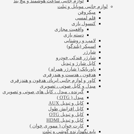
لوازم جانبی ساعت هوشمند و مچ بند
لوازم جانبی موبایل و تبلت
میکروفن
قلم لمسی
کنسول بازی
واقعیت مجازی
دسته بازی
لامپ و روشنایی
اسپیکر (بلندگو)
شارژر
شارژر فندکی خودرو
کابل شارژ و تبدیل
پاوربانک ( شارژر همراه )
هدفون ، هدست و هندزفری
کاور و لوازم جانبی ایرپاد، هدفون و هندزفری
مبدل و کابل صوتی ، تصویری
گیرنده ، مبدل ، کابل های صوتی و تصویری
مبدل ( OTG )
کابل و تبدیل AUX
کابل افزایش طول
کابل و تبدیل OTG
کابل و تبدیل HDMI
کارت خوان ( مموری خوان )
پایه نگهدارنده گوشی و تبلت