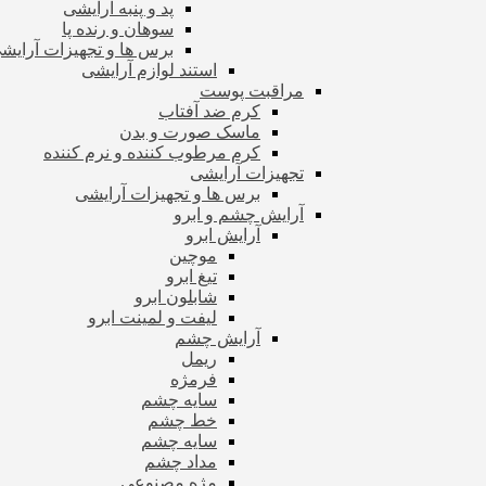
پد و پنبه آرایشی
سوهان و رنده پا
برس ها و تجهیزات آرای
استند لوازم آرایشی
مراقبت پوست
کرم ضد آفتاب
ماسک صورت و بدن
کرم مرطوب کننده و نرم کننده
تجهیزات آرایشی
برس ها و تجهیزات آرایشی
آرایش چشم و ابرو
آرایش ابرو
موچین
تیغ ابرو
شابلون ابرو
لیفت و لمینت ابرو
آرایش چشم
ریمل
فرمژه
سایه چشم
خط چشم
سایه چشم
مداد چشم
مژه مصنوعی