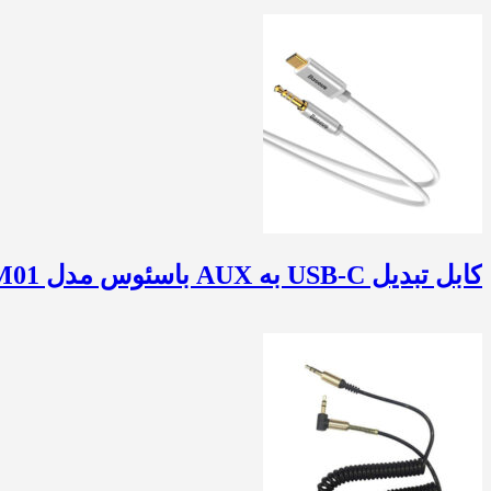
کابل تبدیل USB-C به AUX باسئوس مدل CAM01 طول 1.2 متر