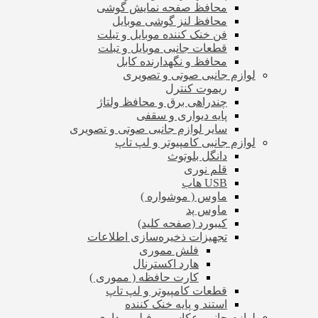
محافظ صفحه نمایش گوشی
محافظ لنز گوشی موبایل
فن خنک کننده موبایل و تبلت
قطعات جانبی موبایل و تبلت
محافظ و نگهدارنده کابل
لوازم جانبی صوتی و تصویری
ریموت کنترل
چندراهی برق و محافظ ولتاژ
پایه دیواری و سقفی
سایر لوازم جانبی صوتی و تصویری
لوازم جانبی کامپیوتر و لپ تاپ
دانگل بلوتوث
قلم نوری
USB هاب
ماوس ( موشواره )
ماوس پد
کیبورد (صفحه کلید)
تجهیزات ذخیره‌سازی اطلاعات
فلش مموری
هارد اکسترنال
کارت حافظه ( مموری )
قطعات کامپیوتر و لپ تاپ
استند و پایه خنک کننده
لوازم جانبی عکاسی و فیلم برداری