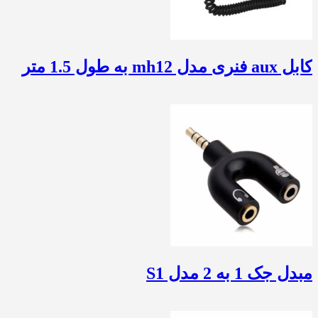
کابل aux فنری مدل mh12 به طول 1.5 متر
مبدل جک 1 به 2 مدل S1