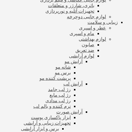
باتری، شارژر و متعلقات
تجهیزات آتلیه و نورپردازی
لوازم جانبی دوچرخه
زیبایی و سلامت
عطر و اسپری
مام و اسپری
لوازم بهداشتی
صابون
ضد تعریق
لوازم آرایشی
آرایش مو
شانه مو
برس مو
پرپشت کننده مو
آرایش لب
رژ لب جامد
رژ لب مایع
رژ لب مدادی
نرم کننده و بالم لب
آرایش صورت
ابزار پاکسازی پوست
تجهیزات زیبایی و آرایشی
برس و ابزار آرایشی