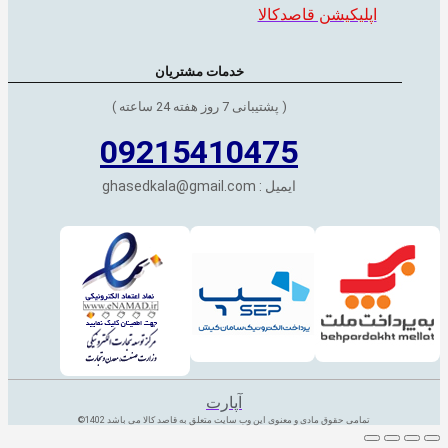
اپلیکیشن قاصدکالا
خدمات مشتریان
( پشتیبانی 7 روز هفته 24 ساعته )
09215410475
ایمیل : ghasedkala@gmail.com
آپارت
تمامی حقوق مادی و معنوی این وب سایت متعلق به قاصد کالا می باشد 1402©