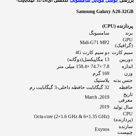
بررسی
گوشی موبایل سامسونگ
گلکسی ای20-32 گیگابایت-
Samsung Galaxy A20-32GB
پردازنده (CPU)
برند
سامسونگ
GPU
Mali-G71 MP2
(گرافیک)
سیم کارت
دو سیم کارت 4G
دوربین
13 مگاپیکسل(دوگانه)
اندازه
7.8 ×74.7 ×158.4 میلی متر
وزن
169 گرم
جنس بدنه
پلاستیک
حافظه
32 گیگابایت حافظه داخلی-3 گیگابایت رم
تاریخ
2019, March
معرفی
2019
سال تولید
CPU
(Octa-core (2×1.6 GHz & 6×1.35 GHz
(پردازنده)
سازنده
Exynos
چیپست