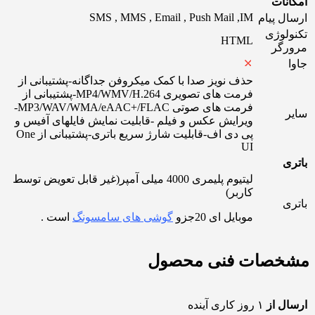
امکانات
SMS , MMS , Email , Push Mail ,IM
ارسال پیام
تکنولوژی
HTML
مرورگر
جاوا
حذف نویز صدا با کمک میکروفن جداگانه-پشتیبانی از
فرمت های تصویری MP4/WMV/H.264-پشتیبانی از
فرمت های صوتی MP3/WAV/WMA/eAAC+/FLAC-
سایر
ویرایش عکس و فیلم -قابلیت نمایش فایلهای آفیس و
پی دی اف-قابلیت شارژ سریع باتری-پشتیبانی از One
UI
باتری
لیتیوم پلیمری 4000 میلی آمپر(غیر قابل تعویض توسط
کاربر)
باتری
موبایل ای 20جزو
گوشی های سامسونگ
است .
مشخصات فنی محصول
ارسال از
۱ روز کاری آینده