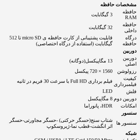
مشخصات حافظه
حافظه
3 گیگابایت
RAM
حافظه
32 گیگابایت
داخلی
درگاه
قابلیت پشتیبانی از کارت حافظه ‌ی micro SD تا 512
حافظه
گیگابایت (استفاده از درگاه اختصاصی)
دوربین
دوربین
13 مگاپیکسل(دوگانه)
اصلی
رزولوشن
1560 × 720 پیکسل
کیفیت
فیلم برداری Full HD با سرعت 30 فریم در ثانیه
فیلمبرداری
LED
فلش
دوربین دوم
8 مگاپیکسل
امکانات
HDR، پانوراما
سنسور
شتاب سنج(حسگر حرکتی) -حسگر مجاورتی-حسگر
سنسور ها
اثر انگشت-قطب نما-ژیروسکوپ
شبکه