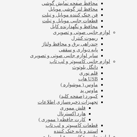
محافظ صفحه نمایش گوشی
محافظ لنز گوشی موبایل
فن خنک کننده موبایل و تبلت
قطعات جانبی موبایل و تبلت
محافظ و نگهدارنده کابل
لوازم جانبی صوتی و تصویری
ریموت کنترل
چندراهی برق و محافظ ولتاژ
پایه دیواری و سقفی
سایر لوازم جانبی صوتی و تصویری
لوازم جانبی کامپیوتر و لپ تاپ
دانگل بلوتوث
قلم نوری
USB هاب
ماوس ( موشواره )
ماوس پد
کیبورد (صفحه کلید)
تجهیزات ذخیره‌سازی اطلاعات
فلش مموری
هارد اکسترنال
کارت حافظه ( مموری )
قطعات کامپیوتر و لپ تاپ
استند و پایه خنک کننده
لوازم جانبی عکاسی و فیلم برداری