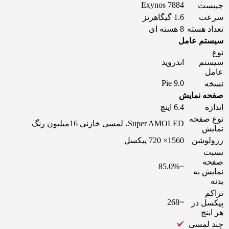
Exynos 7884
چیپست
سرعت
1.6 گیگاهرتز
تعداد هسته
8 هسته ای
سیستم عامل
نوع
سیستم
اندروید
عامل
9.0 Pie
نسخه
صفحه نمایش
اندازه
6.4 اینچ
نوع صفحه
Super AMOLED، لمسی خازنی 16میلیون رنگ
نمایش
رزولوشن
1560× 720 پیکسل
نسبت
صفحه
~85.0%
نمایش به
بدنه
تراکم
~268
پیکسل در
هر اینچ
چند لمسی