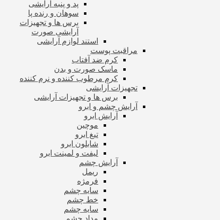
پد و پنبه آرایشی
سوهان و رنده پا
برس ها و تجهیزات
آرایشی صورت
استند لوازم آرایشی
مراقبت پوست
کرم ضد آفتاب
ماسک صورت و بدن
کرم مرطوب کننده و نرم کننده
تجهیزات آرایشی
برس ها و تجهیزات آرایشی
آرایش چشم و ابرو
آرایش ابرو
موچین
تیغ ابرو
شابلون ابرو
لیفت و لمینت ابرو
آرایش چشم
ریمل
فرمژه
سایه چشم
خط چشم
سایه چشم
مداد چشم