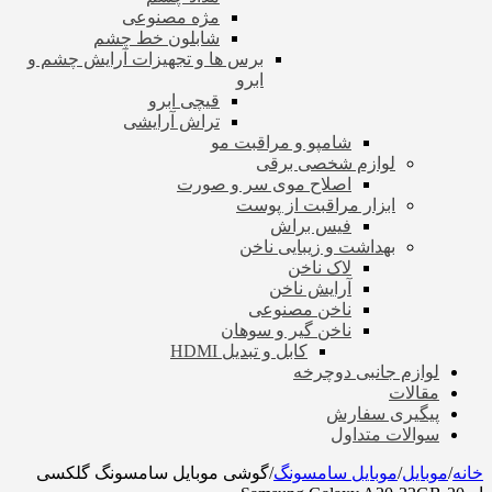
مژه مصنوعی
شابلون خط چشم
برس ها و تجهیزات آرایش چشم و
ابرو
قیچی ابرو
تراش آرایشی
شامپو و مراقبت مو
لوازم شخصی برقی
اصلاح موی سر و صورت
ابزار مراقبت از پوست
فیس براش
بهداشت و زیبایی ناخن
لاک ناخن
آرایش ناخن
ناخن مصنوعی
ناخن گیر و سوهان
کابل و تبدیل HDMI
لوازم جانبی دوچرخه
مقالات
پیگیری سفارش
سوالات متداول
خانه
/
موبایل
/
موبایل سامسونگ
/
گوشی موبایل سامسونگ گلکسی