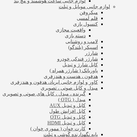
لوازم جانبی ساعت هوشمند و مچ بند
لوازم جانبی موبایل و تبلت
میکروفن
قلم لمسی
کنسول بازی
واقعیت مجازی
دسته بازی
لامپ و روشنایی
اسپیکر (بلندگو)
شارژر
شارژر فندکی خودرو
کابل شارژ و تبدیل
پاوربانک ( شارژر همراه )
هدفون ، هدست و هندزفری
کاور و لوازم جانبی ایرپاد، هدفون و هندزفری
مبدل و کابل صوتی ، تصویری
گیرنده ، مبدل ، کابل های صوتی و تصویری
مبدل ( OTG )
کابل و تبدیل AUX
کابل افزایش طول
کابل و تبدیل OTG
کابل و تبدیل HDMI
کارت خوان ( مموری خوان )
پایه نگهدارنده گوشی و تبلت