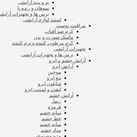
پد و پنبه آرایشی
سوهان و رنده پا
برس ها و تجهیزات آرای
استند لوازم آرایشی
مراقبت پوست
کرم ضد آفتاب
ماسک صورت و بدن
کرم مرطوب کننده و نرم کننده
تجهیزات آرایشی
برس ها و تجهیزات آرایشی
آرایش چشم و ابرو
آرایش ابرو
موچین
تیغ ابرو
شابلون ابرو
لیفت و لمینت ابرو
آرایش چشم
ریمل
فرمژه
سایه چشم
خط چشم
سایه چشم
مداد چشم
مژه مصنوعی