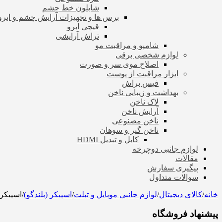
شابلون خط چشم
برس ها و تجهیزات آرایش چشم و ابرو
قیچی ابرو
تراش آرایشی
شامپو و مراقبت مو
لوازم شخصی برقی
اصلاح موی سر و صورت
ابزار مراقبت از پوست
فیس براش
بهداشت و زیبایی ناخن
لاک ناخن
آرایش ناخن
ناخن مصنوعی
ناخن گیر و سوهان
کابل و تبدیل HDMI
لوازم جانبی دوچرخه
مقالات
پیگیری سفارش
سوالات متداول
خانه
/
کالای دیجیتال
/
لوازم جانبی موبایل و تبلت
/
اسپیکر (بلندگو)
/
اسپیکر ب
پیشنهاد فروشگاه