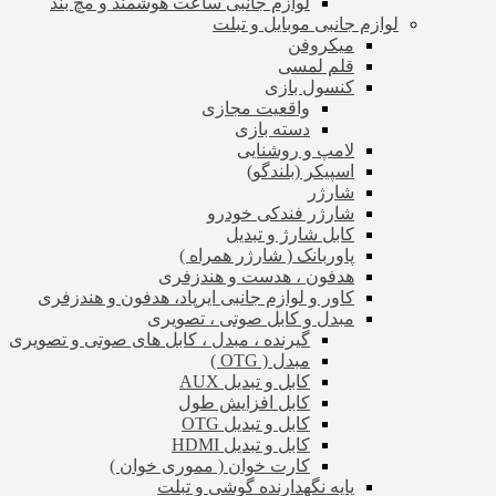
لوازم جانبی ساعت هوشمند و مچ بند
لوازم جانبی موبایل و تبلت
میکروفن
قلم لمسی
کنسول بازی
واقعیت مجازی
دسته بازی
لامپ و روشنایی
اسپیکر (بلندگو)
شارژر
شارژر فندکی خودرو
کابل شارژ و تبدیل
پاوربانک ( شارژر همراه )
هدفون ، هدست و هندزفری
کاور و لوازم جانبی ایرپاد، هدفون و هندزفری
مبدل و کابل صوتی ، تصویری
گیرنده ، مبدل ، کابل های صوتی و تصویری
مبدل ( OTG )
کابل و تبدیل AUX
کابل افزایش طول
کابل و تبدیل OTG
کابل و تبدیل HDMI
کارت خوان ( مموری خوان )
پایه نگهدارنده گوشی و تبلت