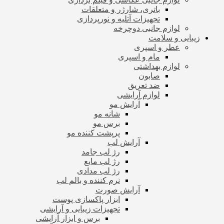
باتری، شارژر و متعلقات
تجهیزات آتلیه و نورپردازی
لوازم جانبی دوچرخه
زیبایی و سلامت
عطر و اسپری
مام و اسپری
لوازم بهداشتی
صابون
ضد تعریق
لوازم آرایشی
آرایش مو
شانه مو
برس مو
پرپشت کننده مو
آرایش لب
رژ لب جامد
رژ لب مایع
رژ لب مدادی
نرم کننده و بالم لب
آرایش صورت
ابزار پاکسازی پوست
تجهیزات زیبایی و آرایشی
برس و ابزار آرایشی