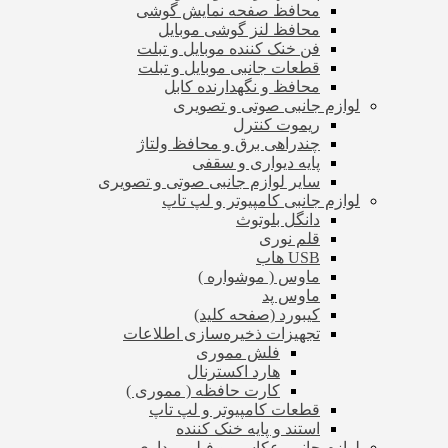
محافظ صفحه نمایش گوشی
محافظ لنز گوشی موبایل
فن خنک کننده موبایل و تبلت
قطعات جانبی موبایل و تبلت
محافظ و نگهدارنده کابل
لوازم جانبی صوتی و تصویری
ریموت کنترل
چندراهی برق و محافظ ولتاژ
پایه دیواری و سقفی
سایر لوازم جانبی صوتی و تصویری
لوازم جانبی کامپیوتر و لپ تاپ
دانگل بلوتوث
قلم نوری
USB هاب
ماوس ( موشواره )
ماوس پد
کیبورد (صفحه کلید)
تجهیزات ذخیره‌سازی اطلاعات
فلش مموری
هارد اکسترنال
کارت حافظه ( مموری )
قطعات کامپیوتر و لپ تاپ
استند و پایه خنک کننده
لوازم جانبی عکاسی و فیلم برداری