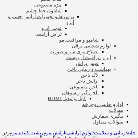
مژه مصنوعی
شابلون خط چشم
برس ها و تجهیزات آرایش چشم و
ابرو
قیچی ابرو
تراش آرایشی
شامپو و مراقبت مو
لوازم شخصی برقی
اصلاح موی سر و صورت
ابزار مراقبت از پوست
فیس براش
بهداشت و زیبایی ناخن
لاک ناخن
آرایش ناخن
ناخن مصنوعی
ناخن گیر و سوهان
کابل و تبدیل HDMI
لوازم جانبی دوچرخه
مقالات
پیگیری سفارش
سوالات متداول
خانه
/
زیبایی و سلامت
/
لوازم آرایشی
/
آرایش مو
/
پرپشت کننده مو
/
پودر