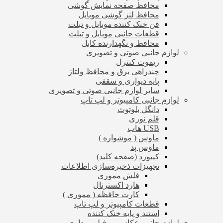
محافظ صفحه نمایش گوشی
محافظ لنز گوشی موبایل
فن خنک کننده موبایل و تبلت
قطعات جانبی موبایل و تبلت
محافظ و نگهدارنده کابل
لوازم جانبی صوتی و تصویری
ریموت کنترل
چندراهی برق و محافظ ولتاژ
پایه دیواری و سقفی
سایر لوازم جانبی صوتی و تصویری
لوازم جانبی کامپیوتر و لپ تاپ
دانگل بلوتوث
قلم نوری
USB هاب
ماوس ( موشواره )
ماوس پد
کیبورد (صفحه کلید)
تجهیزات ذخیره‌سازی اطلاعات
فلش مموری
هارد اکسترنال
کارت حافظه ( مموری )
قطعات کامپیوتر و لپ تاپ
استند و پایه خنک کننده
لوازم جانبی عکاسی و فیلم برداری