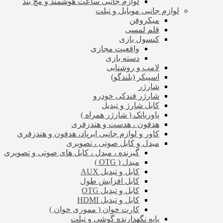
لوازم جانبی ساعت هوشمند و مچ بند
لوازم جانبی موبایل و تبلت
میکروفن
قلم لمسی
کنسول بازی
واقعیت مجازی
دسته بازی
لامپ و روشنایی
اسپیکر (بلندگو)
شارژر
شارژر فندکی خودرو
کابل شارژ و تبدیل
پاوربانک ( شارژر همراه )
هدفون ، هدست و هندزفری
کاور و لوازم جانبی ایرپاد، هدفون و هندزفری
مبدل و کابل صوتی ، تصویری
گیرنده ، مبدل ، کابل های صوتی و تصویری
مبدل ( OTG )
کابل و تبدیل AUX
کابل افزایش طول
کابل و تبدیل OTG
کابل و تبدیل HDMI
کارت خوان ( مموری خوان )
پایه نگهدارنده گوشی و تبلت