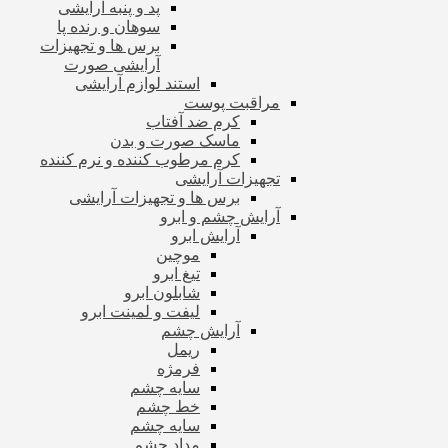
پد و پنبه آرایشی
سوهان و رنده پا
برس ها و تجهیزات
آرایشی صورت
استند لوازم آرایشی
مراقبت پوست
کرم ضد آفتاب
ماسک صورت و بدن
کرم مرطوب کننده و نرم کننده
تجهیزات آرایشی
برس ها و تجهیزات آرایشی
آرایش چشم و ابرو
آرایش ابرو
موچین
تیغ ابرو
شابلون ابرو
لیفت و لمینت ابرو
آرایش چشم
ریمل
فرمژه
سایه چشم
خط چشم
سایه چشم
مداد چشم