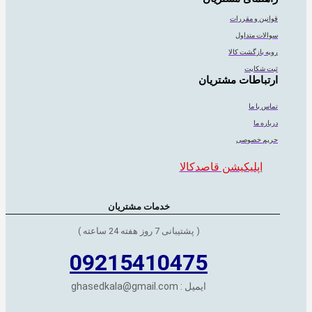
قوانین و مقررات
سوالات متداول
رویه بازگشت کالا
ثبت شکایت
ارتباطات مشتریان
تماس با ما
درباره ما
حریم خصوصی
اپلیکیشن قاصدکالا
خدمات مشتریان
( پشتیبانی 7 روز هفته 24 ساعته )
09215410475
ایمیل : ghasedkala@gmail.com