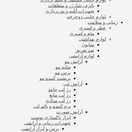
باتری، شارژر و متعلقات
تجهیزات آتلیه و نورپردازی
لوازم جانبی دوچرخه
زیبایی و سلامت
عطر و اسپری
مام و اسپری
لوازم بهداشتی
صابون
ضد تعریق
لوازم آرایشی
آرایش مو
شانه مو
برس مو
پرپشت کننده مو
آرایش لب
رژ لب جامد
رژ لب مایع
رژ لب مدادی
نرم کننده و بالم لب
آرایش صورت
ابزار پاکسازی پوست
تجهیزات زیبایی و آرایشی
برس و ابزار آرایشی