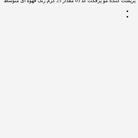
پرپشت کننده مو پرفکت کد 05 مقدار 25 گرم رنگ قهوه ای متوسط