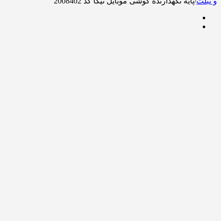
و تبلت
/
پایه نگهدارنده گوشی موبایل نیکا کد 2008402