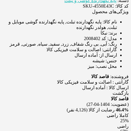
دسته:
پایه نگهدارنده گوشی و تبلت
کد کالا: SKU-4550E43C
ویژگی‌های محصول
نام کالا:
پایه نگهدارنده تبلت, پایه نگهدارنده گوشی موبایل و
تبلت, هولدر نگهدارنده
برند:
نیکا
مدل:
کد 2008402
رنگ:
آبی, بی رنگ شفاف, زرد, سفید, سیاه, صورتی, قرمز
گارانتی:
اصالت و سلامت فیزیکی کالا
ارسال از:
آماده ارسال
جنس:
شیشه
محل نصب:
میز
فروشنده:
قاصد کالا
گارانتی : اصالت و سلامت فيزيکی کالا
ارسال کالا : آماده ارسال
بازگشت
قاصد کالا
(عضویت: 1404-04-27)
46.4%
رضایت از کالا
(4,126 نفر)
کاملا راضی
25%
راضی