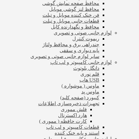
محافظ صفحه نمایش گوشی
محافظ لنز گوشی موبایل
فن خنک کننده موبایل و تبلت
قطعات جانبی موبایل و تبلت
محافظ و نگهدارنده کابل
لوازم جانبی صوتی و تصویری
ریموت کنترل
چندراهی برق و محافظ ولتاژ
پایه دیواری و سقفی
سایر لوازم جانبی صوتی و تصویری
لوازم جانبی کامپیوتر و لپ تاپ
دانگل بلوتوث
قلم نوری
USB هاب
ماوس ( موشواره )
ماوس پد
کیبورد (صفحه کلید)
تجهیزات ذخیره‌سازی اطلاعات
فلش مموری
هارد اکسترنال
کارت حافظه ( مموری )
قطعات کامپیوتر و لپ تاپ
استند و پایه خنک کننده
لوازم جانبی عکاسی و فیلم برداری