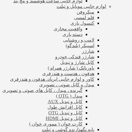
لوازم جانبی ساعت هوشمند و مچ بند
لوازم جانبی موبایل و تبلت
میکروفن
قلم لمسی
کنسول بازی
واقعیت مجازی
دسته بازی
لامپ و روشنایی
اسپیکر (بلندگو)
شارژر
شارژر فندکی خودرو
کابل شارژ و تبدیل
پاوربانک ( شارژر همراه )
هدفون ، هدست و هندزفری
کاور و لوازم جانبی ایرپاد، هدفون و هندزفری
مبدل و کابل صوتی ، تصویری
گیرنده ، مبدل ، کابل های صوتی و تصویری
مبدل ( OTG )
کابل و تبدیل AUX
کابل افزایش طول
کابل و تبدیل OTG
کابل و تبدیل HDMI
کارت خوان ( مموری خوان )
پایه نگهدارنده گوشی و تبلت