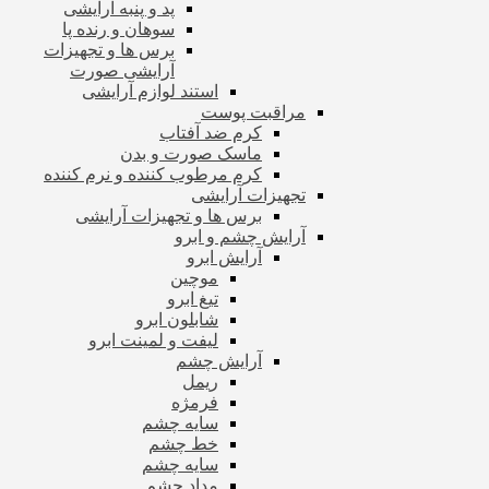
پد و پنبه آرایشی
سوهان و رنده پا
برس ها و تجهیزات
آرایشی صورت
استند لوازم آرایشی
مراقبت پوست
کرم ضد آفتاب
ماسک صورت و بدن
کرم مرطوب کننده و نرم کننده
تجهیزات آرایشی
برس ها و تجهیزات آرایشی
آرایش چشم و ابرو
آرایش ابرو
موچین
تیغ ابرو
شابلون ابرو
لیفت و لمینت ابرو
آرایش چشم
ریمل
فرمژه
سایه چشم
خط چشم
سایه چشم
مداد چشم