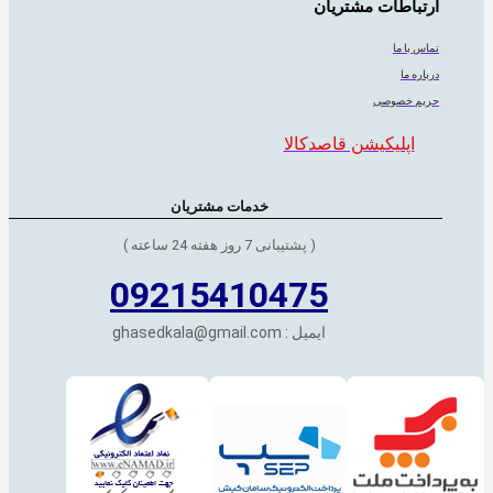
ارتباطات مشتریان
تماس با ما
درباره ما
حریم خصوصی
اپلیکیشن قاصدکالا
خدمات مشتریان
( پشتیبانی 7 روز هفته 24 ساعته )
09215410475
ایمیل : ghasedkala@gmail.com