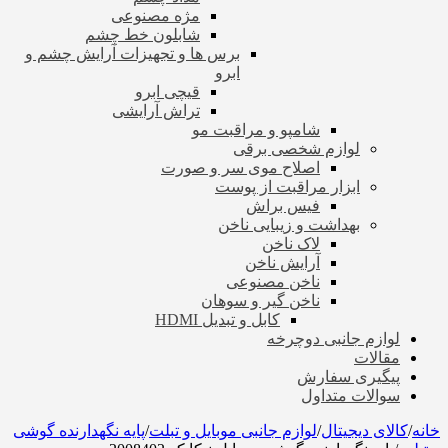
مژه مصنوعی
شابلون خط چشم
برس ها و تجهیزات آرایش چشم و
ابرو
قیچی ابرو
تراش آرایشی
شامپو و مراقبت مو
لوازم شخصی برقی
اصلاح موی سر و صورت
ابزار مراقبت از پوست
فیس براش
بهداشت و زیبایی ناخن
لاک ناخن
آرایش ناخن
ناخن مصنوعی
ناخن گیر و سوهان
کابل و تبدیل HDMI
لوازم جانبی دوچرخه
مقالات
پیگیری سفارش
سوالات متداول
خانه
/
کالای دیجیتال
/
لوازم جانبی موبایل و تبلت
/
پایه نگهدارنده گوشی