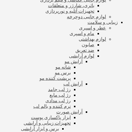
باتری، شارژر و متعلقات
تجهیزات آتلیه و نورپردازی
لوازم جانبی دوچرخه
زیبایی و سلامت
عطر و اسپری
مام و اسپری
لوازم بهداشتی
صابون
ضد تعریق
لوازم آرایشی
آرایش مو
شانه مو
برس مو
پرپشت کننده مو
آرایش لب
رژ لب جامد
رژ لب مایع
رژ لب مدادی
نرم کننده و بالم لب
آرایش صورت
ابزار پاکسازی پوست
تجهیزات زیبایی و آرایشی
برس و ابزار آرایشی