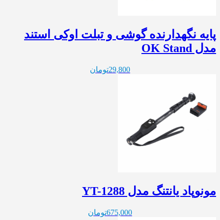
پایه نگهدارنده گوشی و تبلت اوکی استند
مدل OK Stand
29,800
تومان
مونوپاد یانتنگ مدل YT-1288
675,000
تومان