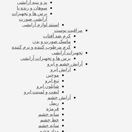
پد و پنبه آرایشی
سوهان و رنده پا
برس ها و تجهیزات
آرایشی صورت
استند لوازم آرایشی
مراقبت پوست
کرم ضد آفتاب
ماسک صورت و بدن
کرم مرطوب کننده و نرم کننده
تجهیزات آرایشی
برس ها و تجهیزات آرایشی
آرایش چشم و ابرو
آرایش ابرو
موچین
تیغ ابرو
شابلون ابرو
لیفت و لمینت ابرو
آرایش چشم
ریمل
فرمژه
سایه چشم
خط چشم
سایه چشم
مداد چشم