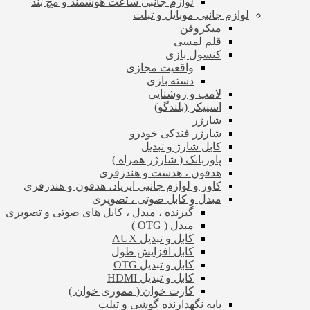
لوازم جانبی ساعت هوشمند و مچ بند
لوازم جانبی موبایل و تبلت
میکروفن
قلم لمسی
کنسول بازی
واقعیت مجازی
دسته بازی
لامپ و روشنایی
اسپیکر (بلندگو)
شارژر
شارژر فندکی خودرو
کابل شارژ و تبدیل
پاوربانک ( شارژر همراه )
هدفون ، هدست و هندزفری
کاور و لوازم جانبی ایرپاد، هدفون و هندزفری
مبدل و کابل صوتی ، تصویری
گیرنده ، مبدل ، کابل های صوتی و تصویری
مبدل ( OTG )
کابل و تبدیل AUX
کابل افزایش طول
کابل و تبدیل OTG
کابل و تبدیل HDMI
کارت خوان ( مموری خوان )
پایه نگهدارنده گوشی و تبلت