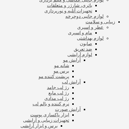
باتری، شارژر و متعلقات
تجهیزات آتلیه و نورپردازی
لوازم جانبی دوچرخه
زیبایی و سلامت
عطر و اسپری
مام و اسپری
لوازم بهداشتی
صابون
ضد تعریق
لوازم آرایشی
آرایش مو
شانه مو
برس مو
پرپشت کننده مو
آرایش لب
رژ لب جامد
رژ لب مایع
رژ لب مدادی
نرم کننده و بالم لب
آرایش صورت
ابزار پاکسازی پوست
تجهیزات زیبایی و آرایشی
برس و ابزار آرایشی