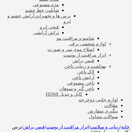
مژه مصنوعی
شابلون خط چشم
برس ها و تجهیزات آرایش چشم و
ابرو
قیچی ابرو
تراش آرایشی
شامپو و مراقبت مو
لوازم شخصی برقی
اصلاح موی سر و صورت
ابزار مراقبت از پوست
فیس براش
بهداشت و زیبایی ناخن
لاک ناخن
آرایش ناخن
ناخن مصنوعی
ناخن گیر و سوهان
کابل و تبدیل HDMI
لوازم جانبی دوچرخه
مقالات
پیگیری سفارش
سوالات متداول
خانه
/
زیبایی و سلامت
/
ابزار مراقبت از پوست
/
فیس براش
/
برس