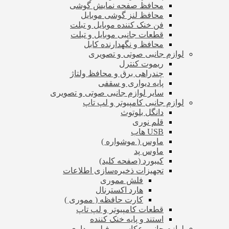
محافظ صفحه نمایش گوشی
محافظ لنز گوشی موبایل
فن خنک کننده موبایل و تبلت
قطعات جانبی موبایل و تبلت
محافظ و نگهدارنده کابل
لوازم جانبی صوتی و تصویری
ریموت کنترل
چندراهی برق و محافظ ولتاژ
پایه دیواری و سقفی
سایر لوازم جانبی صوتی و تصویری
لوازم جانبی کامپیوتر و لپ تاپ
دانگل بلوتوث
قلم نوری
USB هاب
ماوس ( موشواره )
ماوس پد
کیبورد (صفحه کلید)
تجهیزات ذخیره‌سازی اطلاعات
فلش مموری
هارد اکسترنال
کارت حافظه ( مموری )
قطعات کامپیوتر و لپ تاپ
استند و پایه خنک کننده
لوازم جانبی عکاسی و فیلم برداری