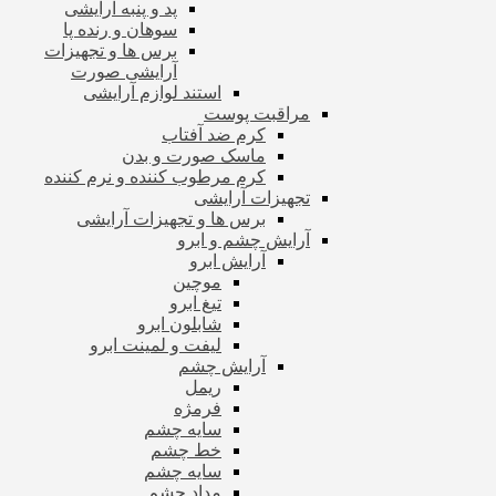
پد و پنبه آرایشی
سوهان و رنده پا
برس ها و تجهیزات
آرایشی صورت
استند لوازم آرایشی
مراقبت پوست
کرم ضد آفتاب
ماسک صورت و بدن
کرم مرطوب کننده و نرم کننده
تجهیزات آرایشی
برس ها و تجهیزات آرایشی
آرایش چشم و ابرو
آرایش ابرو
موچین
تیغ ابرو
شابلون ابرو
لیفت و لمینت ابرو
آرایش چشم
ریمل
فرمژه
سایه چشم
خط چشم
سایه چشم
مداد چشم