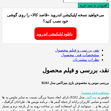
افزودن به سبد خرید
می‌خواهید نسخه اپلیکیشن اندروید «قاصد کالا» را روی گوشی
خود نصب کنید؟
دانلود اپلیکیشن اندروید
نقد، بررسی و فیلم محصول
مشخصات فنی محصول
نظرات مشتریان
نقد، بررسی و فیلم محصول
بررسی موس پد مخصوص بازی میزاکس مدل B202
مشاهده فیلم محصول
ماوس پد
میزاکس
مدل B202 دارای ابعاد نسبتا بزرگی نسبت به سایر ماوس پد ها
است و تمامی کاربران رایانه از جمله گیمر ها ، برنامه نویس ها ، طراحان گرافیک ،
تریدر ها و…. میتوانند از آن استفاده کنند. در ساخت رویه پد از پارچه نرم و بسیار
باکیفیت استفاده شده که آنرا برای انواع ماوس لیزری و اپتیکال بهینه میکند . زیره