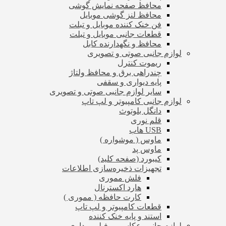
محافظ صفحه نمایش گوشی
محافظ لنز گوشی موبایل
فن خنک کننده موبایل و تبلت
قطعات جانبی موبایل و تبلت
محافظ و نگهدارنده کابل
لوازم جانبی صوتی و تصویری
ریموت کنترل
چندراهی برق و محافظ ولتاژ
پایه دیواری و سقفی
سایر لوازم جانبی صوتی و تصویری
لوازم جانبی کامپیوتر و لپ تاپ
دانگل بلوتوث
قلم نوری
USB هاب
ماوس ( موشواره )
ماوس پد
کیبورد (صفحه کلید)
تجهیزات ذخیره‌سازی اطلاعات
فلش مموری
هارد اکسترنال
کارت حافظه ( مموری )
قطعات کامپیوتر و لپ تاپ
استند و پایه خنک کننده
لوازم جانبی عکاسی و فیلم برداری