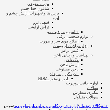
مژه مصنوعی
شابلون خط چشم
برس ها و تجهیزات آرایش چشم و
ابرو
قیچی ابرو
تراش آرایشی
شامپو و مراقبت مو
لوازم شخصی برقی
اصلاح موی سر و صورت
ابزار مراقبت از پوست
فیس براش
بهداشت و زیبایی ناخن
لاک ناخن
آرایش ناخن
ناخن مصنوعی
ناخن گیر و سوهان
کابل و تبدیل HDMI
لوازم جانبی دوچرخه
مقالات
پیگیری سفارش
سوالات متداول
خانه
/
کالای دیجیتال
/
لوازم جانبی کامپیوتر و لپ تاپ
/
ماوس پد
/
موس