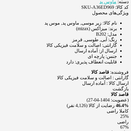
دسته:
ماوس پد
کد کالا: SKU-A36ED969
ویژگی‌های محصول
نام کالا:
زیر موسی, ماوس پد, موس پد
برند:
میزاکس (mizax)
مدل:
B202
رنگ:
آبی, طوسی, قرمز
گارانتی:
اصالت و سلامت فیزیکی کالا
ارسال از:
آماده ارسال
جنس:
پارچه ای
قابلیت انعطاف پذیری:
دارد
فروشنده:
قاصد کالا
گارانتی : اصالت و سلامت فیزیکی کالا
ارسال کالا : آماده ارسال
بازگشت
قاصد کالا
(عضویت: 1404-04-27)
46.4%
رضایت از کالا
(4,126 نفر)
کاملا راضی
25%
راضی
67%