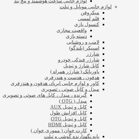
لوازم جانبی ساعت هوشمند و مچ بند
لوازم جانبی موبایل و تبلت
میکروفن
قلم لمسی
کنسول بازی
واقعیت مجازی
دسته بازی
لامپ و روشنایی
اسپیکر (بلندگو)
شارژر
شارژر فندکی خودرو
کابل شارژ و تبدیل
پاوربانک ( شارژر همراه )
هدفون ، هدست و هندزفری
کاور و لوازم جانبی ایرپاد، هدفون و هندزفری
مبدل و کابل صوتی ، تصویری
گیرنده ، مبدل ، کابل های صوتی و تصویری
مبدل ( OTG )
کابل و تبدیل AUX
کابل افزایش طول
کابل و تبدیل OTG
کابل و تبدیل HDMI
کارت خوان ( مموری خوان )
پایه نگهدارنده گوشی و تبلت