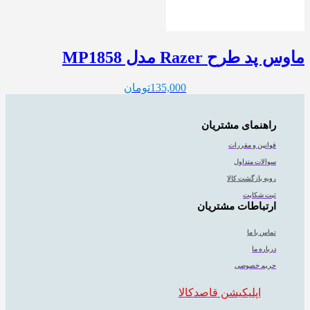
ماوس پد طرح Razer مدل MP1858
135,000
تومان
راهنمای مشتریان
قوانین و مقررات
سوالات متداول
رویه بازگشت کالا
ثبت شکایت
ارتباطات مشتریان
تماس با ما
درباره ما
حریم خصوصی
اپلیکیشن قاصدکالا