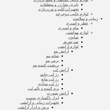
باتری، شارژر و متعلقات
تجهیزات آتلیه و نورپردازی
لوازم جانبی دوچرخه
زیبایی و سلامت
عطر و اسپری
مام و اسپری
لوازم بهداشتی
صابون
ضد تعریق
لوازم آرایشی
آرایش مو
شانه مو
برس مو
پرپشت کننده مو
آرایش لب
رژ لب جامد
رژ لب مایع
رژ لب مدادی
نرم کننده و بالم لب
آرایش صورت
ابزار پاکسازی پوست
تجهیزات زیبایی و آرایشی
برس و ابزار آرایشی