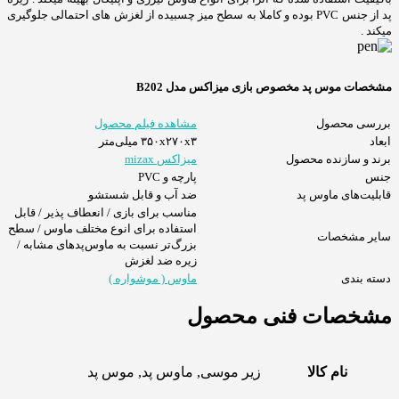
پد از جنس PVC بوده و کاملا به سطح میز چسبیده از لغزش های احتمالی جلوگیری
میکند .
مشخصات موس پد مخصوص بازی میزاکس مدل B202
بررسی محصول
مشاهده فیلم محصول
ابعاد
۳۵۰x۲۷۰x۳ میلی‌متر
برند و سازنده محصول
میزاکس mizax
جنس
پارچه و PVC
قابلیت‌های ماوس پد
ضد آب و قابل شستشو
مناسب برای بازی / انعطاف پذیر / قابل
استفاده برای انوع مختلف ماوس / سطح
سایر مشخصات
بزرگ‌تر نسبت به ماوس‌پدهای مشابه /
زیره ضد لغزش
دسته بندی
ماوس ( موشواره )
مشخصات فنی محصول
نام کالا
زیر موسی, ماوس پد, موس پد