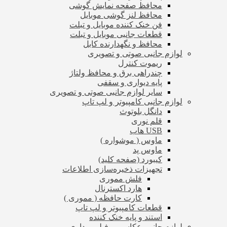
محافظ صفحه نمایش گوشی
محافظ لنز گوشی موبایل
فن خنک کننده موبایل و تبلت
قطعات جانبی موبایل و تبلت
محافظ و نگهدارنده کابل
لوازم جانبی صوتی و تصویری
ریموت کنترل
چندراهی برق و محافظ ولتاژ
پایه دیواری و سقفی
سایر لوازم جانبی صوتی و تصویری
لوازم جانبی کامپیوتر و لپ تاپ
دانگل بلوتوث
قلم نوری
USB هاب
ماوس ( موشواره )
ماوس پد
کیبورد (صفحه کلید)
تجهیزات ذخیره‌سازی اطلاعات
فلش مموری
هارد اکسترنال
کارت حافظه ( مموری )
قطعات کامپیوتر و لپ تاپ
استند و پایه خنک کننده
لوازم جانبی عکاسی و فیلم برداری