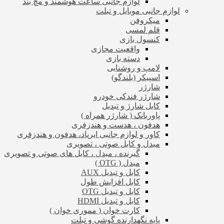
لوازم جانبی ساعت هوشمند و مچ بند
لوازم جانبی موبایل و تبلت
میکروفن
قلم لمسی
کنسول بازی
واقعیت مجازی
دسته بازی
لامپ و روشنایی
اسپیکر (بلندگو)
شارژر
شارژر فندکی خودرو
کابل شارژ و تبدیل
پاوربانک ( شارژر همراه )
هدفون ، هدست و هندزفری
کاور و لوازم جانبی ایرپاد، هدفون و هندزفری
مبدل و کابل صوتی ، تصویری
گیرنده ، مبدل ، کابل های صوتی و تصویری
مبدل ( OTG )
کابل و تبدیل AUX
کابل افزایش طول
کابل و تبدیل OTG
کابل و تبدیل HDMI
کارت خوان ( مموری خوان )
پایه نگهدارنده گوشی و تبلت