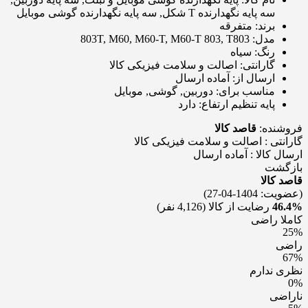
سه پایه نگهدارنده T شکل, سه پایه نگهدارنده گوشی موبایل
برند:
متفرقه
مدل:
803T, M60, M60-T, M60-T 803, T803
رنگ:
سیاه
گارانتی:
اصالت و سلامت فیزیکی کالا
ارسال از:
آماده ارسال
مناسب برای:
دوربین, گوشی, موبایل
پایه تنظیم ارتفاع:
دارد
فروشنده:
قاصد کالا
گارانتی : اصالت و سلامت فیزیکی کالا
ارسال کالا : آماده ارسال
بازگشت
قاصد کالا
(عضویت: 1404-04-27)
46.4%
رضایت از کالا
(4,126 نفر)
کاملا راضی
25%
راضی
67%
نظری ندارم
0%
ناراضی