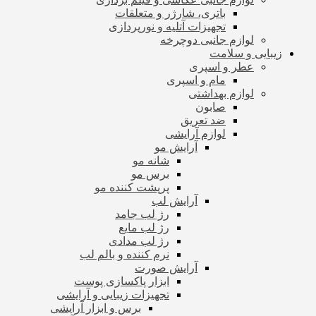
باتری، شارژر و متعلقات
تجهیزات آتلیه و نورپردازی
لوازم جانبی دوچرخه
زیبایی و سلامت
عطر و اسپری
مام و اسپری
لوازم بهداشتی
صابون
ضد تعریق
لوازم آرایشی
آرایش مو
شانه مو
برس مو
پرپشت کننده مو
آرایش لب
رژ لب جامد
رژ لب مایع
رژ لب مدادی
نرم کننده و بالم لب
آرایش صورت
ابزار پاکسازی پوست
تجهیزات زیبایی و آرایشی
برس و ابزار آرایشی