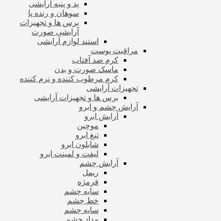
پد و پنبه آرایشی
سوهان و رنده پا
برس ها و تجهیزات
آرایشی صورت
استند لوازم آرایشی
مراقبت پوست
کرم ضد آفتاب
ماسک صورت و بدن
کرم مرطوب کننده و نرم کننده
تجهیزات آرایشی
برس ها و تجهیزات آرایشی
آرایش چشم و ابرو
آرایش ابرو
موچین
تیغ ابرو
شابلون ابرو
لیفت و لمینت ابرو
آرایش چشم
ریمل
فرمژه
سایه چشم
خط چشم
سایه چشم
مداد چشم