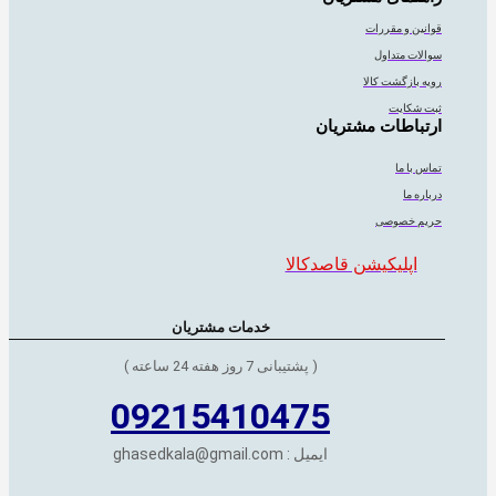
قوانین و مقررات
سوالات متداول
رویه بازگشت کالا
ثبت شکایت
ارتباطات مشتریان
تماس با ما
درباره ما
حریم خصوصی
اپلیکیشن قاصدکالا
خدمات مشتریان
( پشتیبانی 7 روز هفته 24 ساعته )
09215410475
ایمیل : ghasedkala@gmail.com