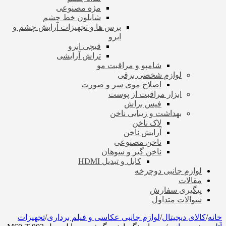
مژه مصنوعی
شابلون خط چشم
برس ها و تجهیزات آرایش چشم و
ابرو
قیچی ابرو
تراش آرایشی
شامپو و مراقبت مو
لوازم شخصی برقی
اصلاح موی سر و صورت
ابزار مراقبت از پوست
فیس براش
بهداشت و زیبایی ناخن
لاک ناخن
آرایش ناخن
ناخن مصنوعی
ناخن گیر و سوهان
کابل و تبدیل HDMI
لوازم جانبی دوچرخه
مقالات
پیگیری سفارش
سوالات متداول
خانه
/
کالای دیجیتال
/
لوازم جانبی عکاسی و فیلم برداری
/
تجهیزات