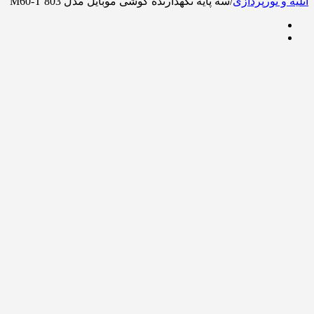
آتلیه و نورپردازی
/
سه پایه نگهدارنده گوشی موبایل مدل M60-T 803