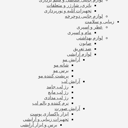
باتری، شارژر و متعلقات
تجهیزات آتلیه و نورپردازی
لوازم جانبی دوچرخه
زیبایی و سلامت
عطر و اسپری
مام و اسپری
لوازم بهداشتی
صابون
ضد تعریق
لوازم آرایشی
آرایش مو
شانه مو
برس مو
پرپشت کننده مو
آرایش لب
رژ لب جامد
رژ لب مایع
رژ لب مدادی
نرم کننده و بالم لب
آرایش صورت
ابزار پاکسازی پوست
تجهیزات زیبایی و آرایشی
برس و ابزار آرایشی