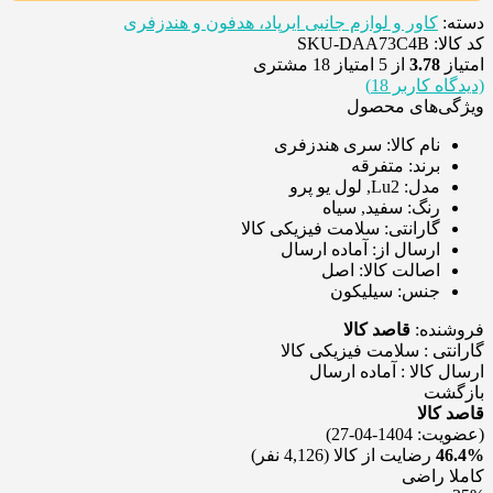
دسته:
کاور و لوازم جانبی ایرپاد، هدفون و هندزفری
کد کالا: SKU-DAA73C4B
امتیاز
3.78
از 5 امتیاز
18
مشتری
(دیدگاه کاربر
18
)
ویژگی‌های محصول
نام کالا:
سری هندزفری
برند:
متفرقه
مدل:
Lu2, لول یو پرو
رنگ:
سفید, سیاه
گارانتی:
سلامت فیزیکی کالا
ارسال از:
آماده ارسال
اصالت کالا:
اصل
جنس:
سیلیکون
فروشنده:
قاصد کالا
گارانتی : سلامت فيزيکی کالا
ارسال کالا : آماده ارسال
بازگشت
قاصد کالا
(عضویت: 1404-04-27)
46.4%
رضایت از کالا
(4,126 نفر)
کاملا راضی