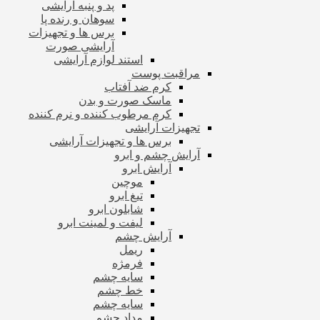
پد و پنبه آرایشی
سوهان و رنده پا
برس ها و تجهیزات
آرایشی صورت
استند لوازم آرایشی
مراقبت پوست
کرم ضد آفتاب
ماسک صورت و بدن
کرم مرطوب کننده و نرم کننده
تجهیزات آرایشی
برس ها و تجهیزات آرایشی
آرایش چشم و ابرو
آرایش ابرو
موچین
تیغ ابرو
شابلون ابرو
لیفت و لمینت ابرو
آرایش چشم
ریمل
فرمژه
سایه چشم
خط چشم
سایه چشم
مداد چشم