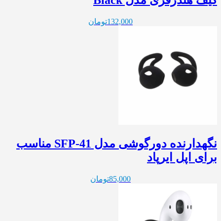
کیف هندزفری مدل Black
132,000
تومان
نگهدارنده دورگوشی مدل SFP-41 مناسب
برای اپل ایرپاد
85,000
تومان