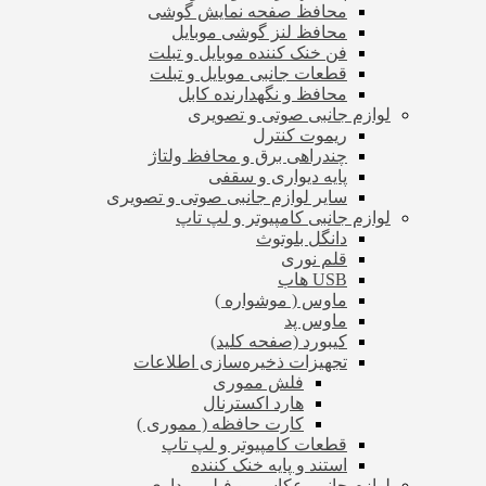
محافظ صفحه نمایش گوشی
محافظ لنز گوشی موبایل
فن خنک کننده موبایل و تبلت
قطعات جانبی موبایل و تبلت
محافظ و نگهدارنده کابل
لوازم جانبی صوتی و تصویری
ریموت کنترل
چندراهی برق و محافظ ولتاژ
پایه دیواری و سقفی
سایر لوازم جانبی صوتی و تصویری
لوازم جانبی کامپیوتر و لپ تاپ
دانگل بلوتوث
قلم نوری
USB هاب
ماوس ( موشواره )
ماوس پد
کیبورد (صفحه کلید)
تجهیزات ذخیره‌سازی اطلاعات
فلش مموری
هارد اکسترنال
کارت حافظه ( مموری )
قطعات کامپیوتر و لپ تاپ
استند و پایه خنک کننده
لوازم جانبی عکاسی و فیلم برداری