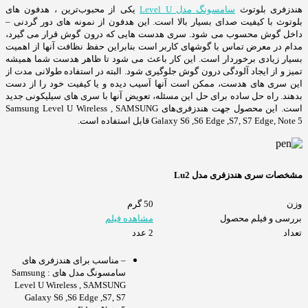
هندزفری بلوتوث
سامسونگ مدل Level U
یکی از محبوب‌ترین ، هدفون های
بلوتوث با کیفیت صدای بسیار بالا است. این هدفون از نمونه های دور گردنی –
داخل گوش محسوب می شود. سری هدست هایی که درون گوش قرار می گیرد،
مدام در معرض تماس با گوشهای کاربر است بنابراین حفظ نظافت آنها از اهمیت
بسیار زیادی برخوردار است. این کار باعث می شود تا ظاهر هدست شما همیشه
تمیز و از ایجاد آلودگی درون گوش جلوگیری شود. البته در استفاده طولانی مدت از
این سری های هدست، ممکن است آنها آسیب دیده و یا کیفیت خود را از دست
بدهند. راه حل ساده برای حل این مسئله، تعویض آنها با سری های سیلیکونی جدید
است. این محصول جهت هندزفری‌های Samsung Level U Wireless , SAMSUNG
Galaxy S6 ,S6 Edge ,S7, S7 Edge, Note 5 قابل استفاده است.
مشخصات سری هندزفری مدل Lu2
وزن
50 گرم
بررسی و فیلم محصول
مشاهده فیلم
تعداد
2 عدد
– مناسب برای هندزفری های
سامسونگ مدل های : Samsung
Level U Wireless , SAMSUNG
Galaxy S6 ,S6 Edge ,S7, S7