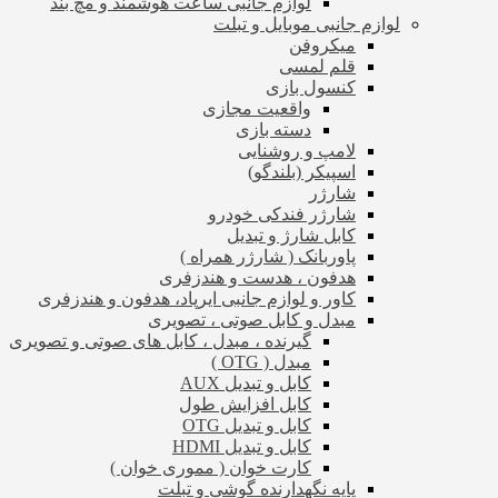
لوازم جانبی ساعت هوشمند و مچ بند
لوازم جانبی موبایل و تبلت
میکروفن
قلم لمسی
کنسول بازی
واقعیت مجازی
دسته بازی
لامپ و روشنایی
اسپیکر (بلندگو)
شارژر
شارژر فندکی خودرو
کابل شارژ و تبدیل
پاوربانک ( شارژر همراه )
هدفون ، هدست و هندزفری
کاور و لوازم جانبی ایرپاد، هدفون و هندزفری
مبدل و کابل صوتی ، تصویری
گیرنده ، مبدل ، کابل های صوتی و تصویری
مبدل ( OTG )
کابل و تبدیل AUX
کابل افزایش طول
کابل و تبدیل OTG
کابل و تبدیل HDMI
کارت خوان ( مموری خوان )
پایه نگهدارنده گوشی و تبلت