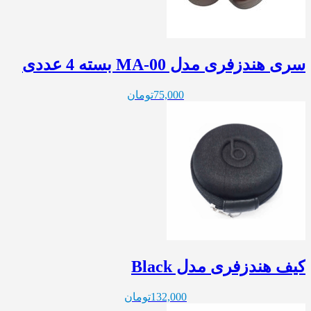
سری هندزفری مدل MA-00 بسته 4 عددی
75,000
تومان
کیف هندزفری مدل Black
132,000
تومان