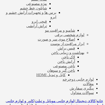
مژه مصنوعی
شابلون خط چشم
برس ها و تجهیزات آرایش چشم و
ابرو
قیچی ابرو
تراش آرایشی
شامپو و مراقبت مو
لوازم شخصی برقی
اصلاح موی سر و صورت
ابزار مراقبت از پوست
فیس براش
بهداشت و زیبایی ناخن
لاک ناخن
آرایش ناخن
ناخن مصنوعی
ناخن گیر و سوهان
کابل و تبدیل HDMI
لوازم جانبی دوچرخه
مقالات
پیگیری سفارش
سوالات متداول
خانه
/
کالای دیجیتال
/
لوازم جانبی موبایل و تبلت
/
کاور و لوازم جانبی