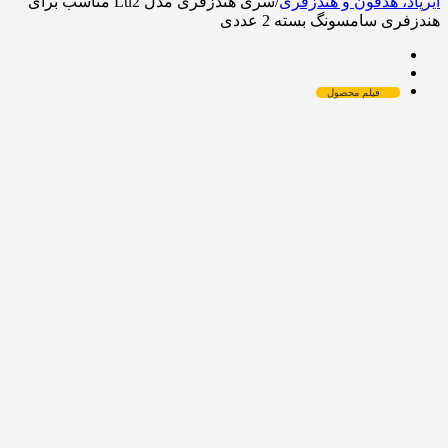
ایرپاد، هدفون و هندزفری
/
سری هندزفری مدل Lu2 مناسب برای
هندزفری سامسونگ بسته 2 عددی
فیلم محصول