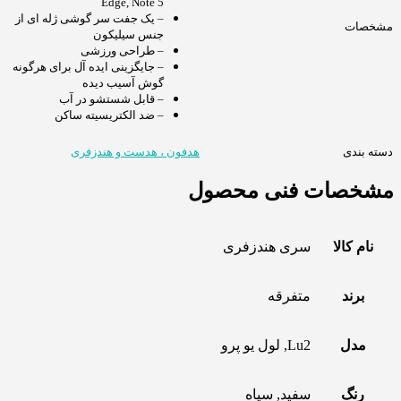
Edge, Note 5
– یک جفت سر گوشی ژله ای از
مشخصات
جنس سیلیکون
– طراحی ورزشی
– جایگزینی ایده آل برای هرگونه
گوش آسیب دیده
– قابل شستشو در آب
– ضد الکتریسیته ساکن
دسته بندی
هدفون ، هدست و هندزفری
مشخصات فنی محصول
نام کالا
سری هندزفری
برند
متفرقه
مدل
Lu2, لول یو پرو
رنگ
سفید, سیاه