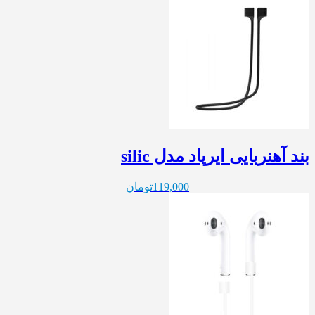
بند آهنربایی ایرپاد مدل silic
119,000
تومان