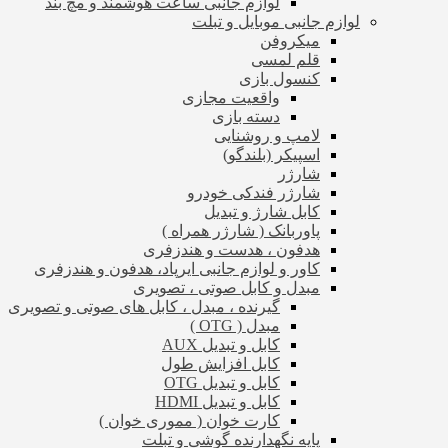
لوازم جانبی ساعت هوشمند و مچ بند
لوازم جانبی موبایل و تبلت
میکروفن
قلم لمسی
کنسول بازی
واقعیت مجازی
دسته بازی
لامپ و روشنایی
اسپیکر (بلندگو)
شارژر
شارژر فندکی خودرو
کابل شارژ و تبدیل
پاوربانک ( شارژر همراه )
هدفون ، هدست و هندزفری
کاور و لوازم جانبی ایرپاد، هدفون و هندزفری
مبدل و کابل صوتی ، تصویری
گیرنده ، مبدل ، کابل های صوتی و تصویری
مبدل ( OTG )
کابل و تبدیل AUX
کابل افزایش طول
کابل و تبدیل OTG
کابل و تبدیل HDMI
کارت خوان ( مموری خوان )
پایه نگهدارنده گوشی و تبلت