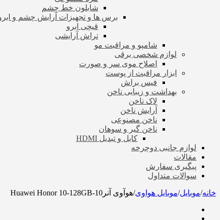
شابلون خط چشم
برس ها و تجهیزات آرایش چشم و ابرو
قیچی ابرو
تراش آرایشی
شامپو و مراقبت مو
لوازم شخصی برقی
اصلاح موی سر و صورت
ابزار مراقبت از پوست
فیس براش
بهداشت و زیبایی ناخن
لاک ناخن
آرایش ناخن
ناخن مصنوعی
ناخن گیر و سوهان
کابل و تبدیل HDMI
لوازم جانبی دوچرخه
مقالات
پیگیری سفارش
سوالات متداول
خانه
/
موبایل
/
موبایل هواوی
/
هوآوی آنر10-Huawei Honor 10-128GB