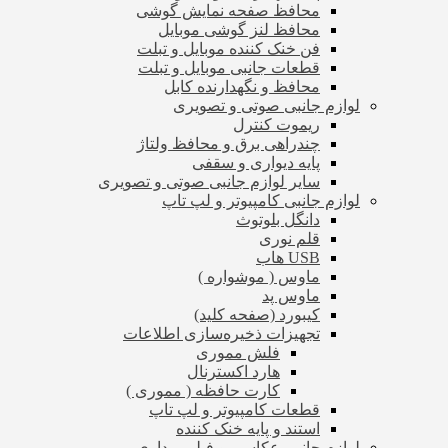
محافظ صفحه نمایش گوشی
محافظ لنز گوشی موبایل
فن خنک کننده موبایل و تبلت
قطعات جانبی موبایل و تبلت
محافظ و نگهدارنده کابل
لوازم جانبی صوتی و تصویری
ریموت کنترل
چندراهی برق و محافظ ولتاژ
پایه دیواری و سقفی
سایر لوازم جانبی صوتی و تصویری
لوازم جانبی کامپیوتر و لپ تاپ
دانگل بلوتوث
قلم نوری
USB هاب
ماوس ( موشواره )
ماوس پد
کیبورد (صفحه کلید)
تجهیزات ذخیره‌سازی اطلاعات
فلش مموری
هارد اکسترنال
کارت حافظه ( مموری )
قطعات کامپیوتر و لپ تاپ
استند و پایه خنک کننده
لوازم جانبی عکاسی و فیلم برداری