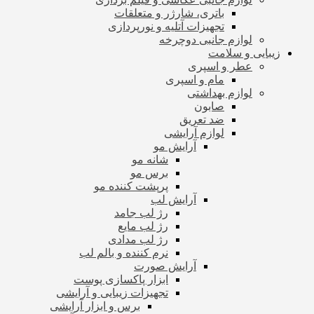
باتری، شارژر و متعلقات
تجهیزات آتلیه و نورپردازی
لوازم جانبی دوچرخه
زیبایی و سلامت
عطر و اسپری
مام و اسپری
لوازم بهداشتی
صابون
ضد تعریق
لوازم آرایشی
آرایش مو
شانه مو
برس مو
پرپشت کننده مو
آرایش لب
رژ لب جامد
رژ لب مایع
رژ لب مدادی
نرم کننده و بالم لب
آرایش صورت
ابزار پاکسازی پوست
تجهیزات زیبایی و آرایشی
برس و ابزار آرایشی