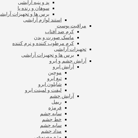
پد و پنبه آرایشی
سوهان و رنده پا
برس ها و تجهیزات آرای
استند لوازم آرایشی
مراقبت پوست
کرم ضد آفتاب
ماسک صورت و بدن
کرم مرطوب کننده و نرم کننده
تجهیزات آرایشی
برس ها و تجهیزات آرایشی
آرایش چشم و ابرو
آرایش ابرو
موچین
تیغ ابرو
شابلون ابرو
لیفت و لمینت ابرو
آرایش چشم
ریمل
فرمژه
سایه چشم
خط چشم
سایه چشم
مداد چشم
مژه مصنوعی