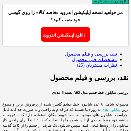
افزودن به سبد خرید
می‌خواهید نسخه اپلیکیشن اندروید «قاصد کالا» را روی گوشی
خود نصب کنید؟
دانلود اپلیکیشن اندروید
نقد، بررسی و فیلم محصول
مشخصات فنی محصول
نظرات مشتریان (25)
نقد، بررسی و فیلم محصول
بررسی شابلون خط چشم مدل A02 بسته 6 عددی
مجموعه شامل 6 عدد شابلون خط چشم گلچین شده از پرفروش ترین و متنوع
ترین
شابلون های
به روز دنیا هستند که هر کدام به راحتی و به صورت جداگانه قابل
اجراست. شابلون های موجود به سه شيوه امكان استفاده دارد كه با توجه به
سلیقه خود ميتوانيد يكی از اين شيوه ها را انتخاب كنيد: ١. ابتدا برای راحتی كار
شابلون را از وسط قيچی كنيد. سپس شابلون یک طرف از چشم را از كاغذ گلاسه
جدا كنيد و به آرامی به بالای چشم بچسبانيد خط چشم را بكشيد و به آرامی جدا