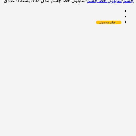
چشم
/
شابلون خط چشم
/
شابلون خط چشم مدل A02 بسته 6 عددی
فیلم محصول