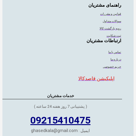
راهنمای مشتریان
قوانین و مقررات
سوالات متداول
رویه بازگشت کالا
ثبت شکایت
ارتباطات مشتریان
تماس با ما
درباره ما
حریم خصوصی
اپلیکیشن قاصدکالا
خدمات مشتریان
( پشتیبانی 7 روز هفته 24 ساعته )
09215410475
ایمیل : ghasedkala@gmail.com