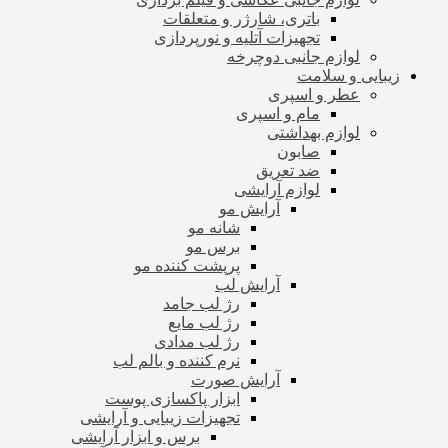
باتری، شارژر و متعلقات
تجهیزات آتلیه و نورپردازی
لوازم جانبی دوچرخه
زیبایی و سلامت
عطر و اسپری
مام و اسپری
لوازم بهداشتی
صابون
ضد تعریق
لوازم آرایشی
آرایش مو
شانه مو
برس مو
پرپشت کننده مو
آرایش لب
رژ لب جامد
رژ لب مایع
رژ لب مدادی
نرم کننده و بالم لب
آرایش صورت
ابزار پاکسازی پوست
تجهیزات زیبایی و آرایشی
برس و ابزار آرایشی