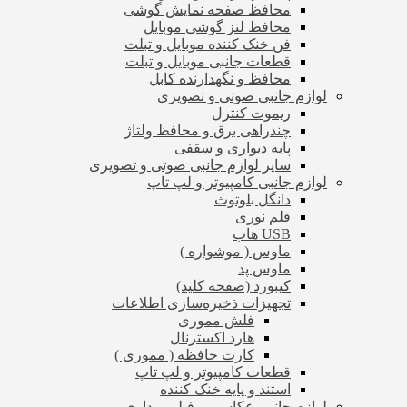
محافظ صفحه نمایش گوشی
محافظ لنز گوشی موبایل
فن خنک کننده موبایل و تبلت
قطعات جانبی موبایل و تبلت
محافظ و نگهدارنده کابل
لوازم جانبی صوتی و تصویری
ریموت کنترل
چندراهی برق و محافظ ولتاژ
پایه دیواری و سقفی
سایر لوازم جانبی صوتی و تصویری
لوازم جانبی کامپیوتر و لپ تاپ
دانگل بلوتوث
قلم نوری
USB هاب
ماوس ( موشواره )
ماوس پد
کیبورد (صفحه کلید)
تجهیزات ذخیره‌سازی اطلاعات
فلش مموری
هارد اکسترنال
کارت حافظه ( مموری )
قطعات کامپیوتر و لپ تاپ
استند و پایه خنک کننده
لوازم جانبی عکاسی و فیلم برداری