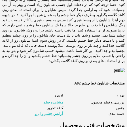
كنيد. حتما توجه كنيد كه در دفعات اول چسب شابلون زياد است و بهتر به آرامی
چسبانده شود كه به آرامی جدا گردد. سپس شابلون را برای استفاده بعدی روی
کاغذ گلاسه بگذارید و طرف دیگر خط چشم را به همان شیوه اجرا کنید. ٢. در شیوه
دوم ابتدا شابلون را از وسط قيچی كنيد سپس به وسيله قيچی يا كاتر قسمت سفيد
رنگ شابلون را با دقت در بياوريد. حالا شما يك شابلون خط چشم دائمی داريد كه
بارها ميتونيد از آن استفاده كنيد اما دقت داشته باشيد در اين روش شابلون بر روی
چشم شما نمی چسبد و شما بايد با يك دست جای شابلون را بر روی چشم تنظيم
كنيد و با دست ديگر خط چشم بكشيد. ٣. در روش سوم ابتدا شابلون رو از كاغذ
گلاسه جدا كنيد و چند بار بر روی پوست -مثلا پوست دست جایی كه فاقد مو باشد-
بچسبانید و جدا کنید. این کار شما باعث میشود چسب شابلون کم شود و بتوانید به
راحتی با چسب ملایم بر روی چشم بچسبانید خط چشم بکشید و آن را جدا کرده و
برای استفاده های بعدی بر روی کاغذ گلاسه بگذارید.
مشخصات شابلون خط چشم A02
تعداد
6 عدد
بررسی و فیلم محصول
مشاهده فیلم
جنس
کاغذ تحریر
دسته بندی
آرایش چشم و ابرو
مشخصات فنی محصول