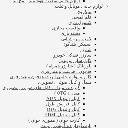
لوازم جانبی ساعت هوشمند و مچ بند
لوازم جانبی موبایل و تبلت
میکروفن
قلم لمسی
کنسول بازی
واقعیت مجازی
دسته بازی
لامپ و روشنایی
اسپیکر (بلندگو)
شارژر
شارژر فندکی خودرو
کابل شارژ و تبدیل
پاوربانک ( شارژر همراه )
هدفون ، هدست و هندزفری
کاور و لوازم جانبی ایرپاد، هدفون و هندزفری
مبدل و کابل صوتی ، تصویری
گیرنده ، مبدل ، کابل های صوتی و تصویری
مبدل ( OTG )
کابل و تبدیل AUX
کابل افزایش طول
کابل و تبدیل OTG
کابل و تبدیل HDMI
کارت خوان ( مموری خوان )
پایه نگهدارنده گوشی و تبلت