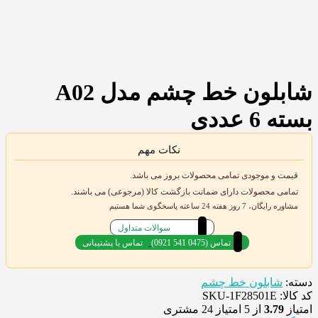
شابلون خط چشم مدل A02
بسته 6 عددی
نکات مهم
قیمت و موجودی تمامی محصولات بروز می باشد.
تمامی محصولات دارای ضمانت بازگشت کالا (مرجوعی) می باشند.
مشاوره رایگان، 7 روز هفته 24 ساعته پاسخگوی شما هستیم
سوالات متداول
(0921 541 0475) تماس
تماس با پشتیبانی
دسته:
شابلون خط چشم
کد کالا: SKU-1F28501E
امتیاز
3.79
از 5 امتیاز
24
مشتری