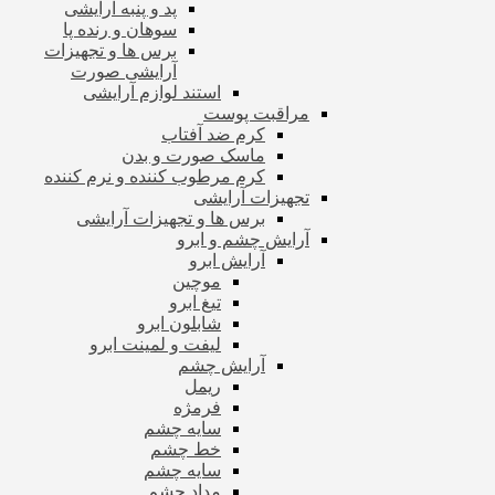
پد و پنبه آرایشی
سوهان و رنده پا
برس ها و تجهیزات
آرایشی صورت
استند لوازم آرایشی
مراقبت پوست
کرم ضد آفتاب
ماسک صورت و بدن
کرم مرطوب کننده و نرم کننده
تجهیزات آرایشی
برس ها و تجهیزات آرایشی
آرایش چشم و ابرو
آرایش ابرو
موچین
تیغ ابرو
شابلون ابرو
لیفت و لمینت ابرو
آرایش چشم
ریمل
فرمژه
سایه چشم
خط چشم
سایه چشم
مداد چشم