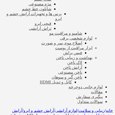
مژه مصنوعی
شابلون خط چشم
برس ها و تجهیزات آرایش چشم و
ابرو
قیچی ابرو
تراش آرایشی
شامپو و مراقبت مو
لوازم شخصی برقی
اصلاح موی سر و صورت
ابزار مراقبت از پوست
فیس براش
بهداشت و زیبایی ناخن
لاک ناخن
آرایش ناخن
ناخن مصنوعی
ناخن گیر و سوهان
کابل و تبدیل HDMI
لوازم جانبی دوچرخه
مقالات
پیگیری سفارش
سوالات متداول
خانه
/
زیبایی و سلامت
/
لوازم آرایشی
/
آرایش چشم و ابرو
/
آرایش