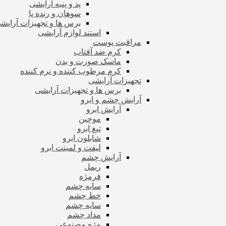
پد و پنبه آرایشی
سوهان و رنده پا
برس ها و تجهیزات آرای
استند لوازم آرایشی
مراقبت پوست
کرم ضد آفتاب
ماسک صورت و بدن
کرم مرطوب کننده و نرم کننده
تجهیزات آرایشی
برس ها و تجهیزات آرایشی
آرایش چشم و ابرو
آرایش ابرو
موچین
تیغ ابرو
شابلون ابرو
لیفت و لمینت ابرو
آرایش چشم
ریمل
فرمژه
سایه چشم
خط چشم
سایه چشم
مداد چشم
مژه مصنوعی