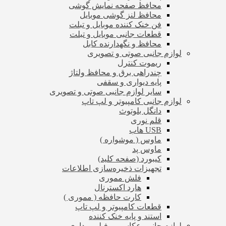
محافظ صفحه نمایش گوشی
محافظ لنز گوشی موبایل
فن خنک کننده موبایل و تبلت
قطعات جانبی موبایل و تبلت
محافظ و نگهدارنده کابل
لوازم جانبی صوتی و تصویری
ریموت کنترل
چندراهی برق و محافظ ولتاژ
پایه دیواری و سقفی
سایر لوازم جانبی صوتی و تصویری
لوازم جانبی کامپیوتر و لپ تاپ
دانگل بلوتوث
قلم نوری
USB هاب
ماوس ( موشواره )
ماوس پد
کیبورد (صفحه کلید)
تجهیزات ذخیره‌سازی اطلاعات
فلش مموری
هارد اکسترنال
کارت حافظه ( مموری )
قطعات کامپیوتر و لپ تاپ
استند و پایه خنک کننده
لوازم جانبی عکاسی و فیلم برداری