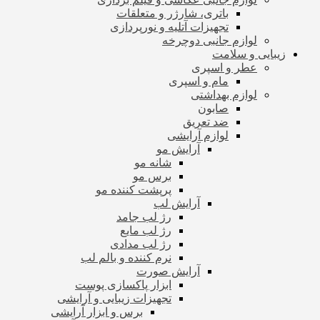
باتری، شارژر و متعلقات
تجهیزات آتلیه و نورپردازی
لوازم جانبی دوچرخه
زیبایی و سلامت
عطر و اسپری
مام و اسپری
لوازم بهداشتی
صابون
ضد تعریق
لوازم آرایشی
آرایش مو
شانه مو
برس مو
پرپشت کننده مو
آرایش لب
رژ لب جامد
رژ لب مایع
رژ لب مدادی
نرم کننده و بالم لب
آرایش صورت
ابزار پاکسازی پوست
تجهیزات زیبایی و آرایشی
برس و ابزار آرایشی