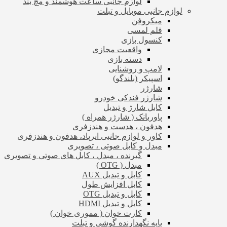
لوازم جانبی ساعت هوشمند و مچ بند
لوازم جانبی موبایل و تبلت
میکروفن
قلم لمسی
کنسول بازی
واقعیت مجازی
دسته بازی
لامپ و روشنایی
اسپیکر (بلندگو)
شارژر
شارژر فندکی خودرو
کابل شارژ و تبدیل
پاوربانک ( شارژر همراه )
هدفون ، هدست و هندزفری
کاور و لوازم جانبی ایرپاد، هدفون و هندزفری
مبدل و کابل صوتی ، تصویری
گیرنده ، مبدل ، کابل های صوتی و تصویری
مبدل ( OTG )
کابل و تبدیل AUX
کابل افزایش طول
کابل و تبدیل OTG
کابل و تبدیل HDMI
کارت خوان ( مموری خوان )
پایه نگهدارنده گوشی و تبلت