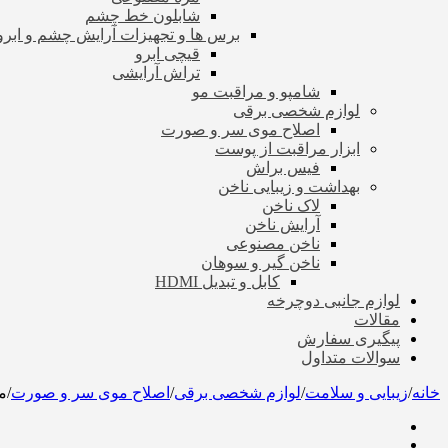
شابلون خط چشم
برس ها و تجهیزات آرایش چشم و ابرو
قیچی ابرو
تراش آرایشی
شامپو و مراقبت مو
لوازم شخصی برقی
اصلاح موی سر و صورت
ابزار مراقبت از پوست
فیس براش
بهداشت و زیبایی ناخن
لاک ناخن
آرایش ناخن
ناخن مصنوعی
ناخن گیر و سوهان
کابل و تبدیل HDMI
لوازم جانبی دوچرخه
مقالات
پیگیری سفارش
سوالات متداول
خانه
/
زیبایی و سلامت
/
لوازم شخصی برقی
/
اصلاح موی سر و صورت
/
ما