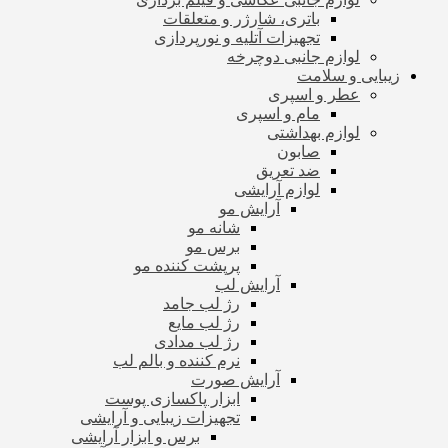
باتری، شارژر و متعلقات
تجهیزات آتلیه و نورپردازی
لوازم جانبی دوچرخه
زیبایی و سلامت
عطر و اسپری
مام و اسپری
لوازم بهداشتی
صابون
ضد تعریق
لوازم آرایشی
آرایش مو
شانه مو
برس مو
پرپشت کننده مو
آرایش لب
رژ لب جامد
رژ لب مایع
رژ لب مدادی
نرم کننده و بالم لب
آرایش صورت
ابزار پاکسازی پوست
تجهیزات زیبایی و آرایشی
برس و ابزار آرایشی