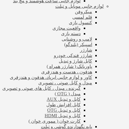
لوازم جانبی ساعت هوشمند و مچ بند
لوازم جانبی موبایل و تبلت
میکروفن
قلم لمسی
کنسول بازی
واقعیت مجازی
دسته بازی
لامپ و روشنایی
اسپیکر (بلندگو)
شارژر
شارژر فندکی خودرو
کابل شارژ و تبدیل
پاوربانک ( شارژر همراه )
هدفون ، هدست و هندزفری
کاور و لوازم جانبی ایرپاد، هدفون و هندزفری
مبدل و کابل صوتی ، تصویری
گیرنده ، مبدل ، کابل های صوتی و تصویری
مبدل ( OTG )
کابل و تبدیل AUX
کابل افزایش طول
کابل و تبدیل OTG
کابل و تبدیل HDMI
کارت خوان ( مموری خوان )
پایه نگهدارنده گوشی و تبلت