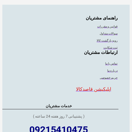
راهنمای مشتریان
قوانین و مقررات
سوالات متداول
رویه بازگشت کالا
ثبت شکایت
ارتباطات مشتریان
تماس با ما
درباره ما
حریم خصوصی
اپلیکیشن قاصدکالا
خدمات مشتریان
( پشتیبانی 7 روز هفته 24 ساعته )
09215410475