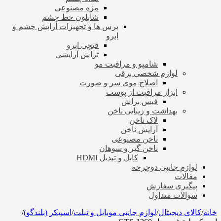
مژه مصنوعی
شابلون خط چشم
برس ها و تجهیزات آرایش چشم و
ابرو
قیچی ابرو
تراش آرایشی
شامپو و مراقبت مو
لوازم شخصی برقی
اصلاح موی سر و صورت
ابزار مراقبت از پوست
فیس براش
بهداشت و زیبایی ناخن
لاک ناخن
آرایش ناخن
ناخن مصنوعی
ناخن گیر و سوهان
کابل و تبدیل HDMI
لوازم جانبی دوچرخه
مقالات
پیگیری سفارش
سوالات متداول
خانه
/
کالای دیجیتال
/
لوازم جانبی موبایل و تبلت
/
اسپیکر (بلندگو)
/