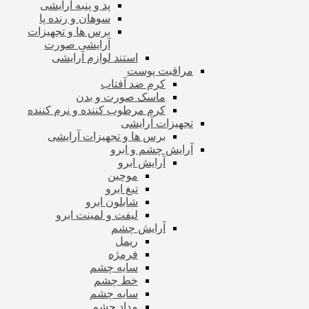
پد و پنبه آرایشی
سوهان و رنده پا
برس ها و تجهیزات
آرایشی صورت
استند لوازم آرایشی
مراقبت پوست
کرم ضد آفتاب
ماسک صورت و بدن
کرم مرطوب کننده و نرم کننده
تجهیزات آرایشی
برس ها و تجهیزات آرایشی
آرایش چشم و ابرو
آرایش ابرو
موچین
تیغ ابرو
شابلون ابرو
لیفت و لمینت ابرو
آرایش چشم
ریمل
فرمژه
سایه چشم
خط چشم
سایه چشم
مداد چشم