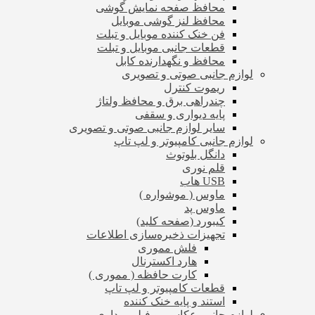
محافظ صفحه نمایش گوشی
محافظ لنز گوشی موبایل
فن خنک کننده موبایل و تبلت
قطعات جانبی موبایل و تبلت
محافظ و نگهدارنده کابل
لوازم جانبی صوتی و تصویری
ریموت کنترل
چندراهی برق و محافظ ولتاژ
پایه دیواری و سقفی
سایر لوازم جانبی صوتی و تصویری
لوازم جانبی کامپیوتر و لپ تاپ
دانگل بلوتوث
قلم نوری
USB هاب
ماوس ( موشواره )
ماوس پد
کیبورد (صفحه کلید)
تجهیزات ذخیره‌سازی اطلاعات
فلش مموری
هارد اکسترنال
کارت حافظه ( مموری )
قطعات کامپیوتر و لپ تاپ
استند و پایه خنک کننده
لوازم جانبی عکاسی و فیلم برداری