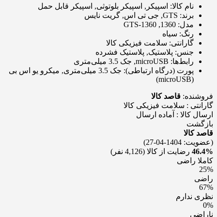
نام کالا:
اسپیکر, اسپیکر بلوتوثی, اسپیکر قابل حمل
برند:
GTS, جی تی اس, گریت نایس
مدل:
1360, GTS-1360
رنگ:
سیاه
گارانتی:
سلامت فیزیکی کالا
جنس:
پلاستیک, پلاستیک فشرده
رابط‌ها:
microUSB, جک 3.5 میلی‌متری
پورت (درگاه ارتباطی):
جک 3.5 میلی‌متری, میکرو یو اس بی
(microUSB)
فروشنده:
قاصد کالا
گارانتی : سلامت فیزیکی کالا
ارسال کالا : آماده ارسال
بازگشت
قاصد کالا
(عضویت: 1404-04-27)
46.4%
رضایت از کالا
(4,126 نفر)
کاملا راضی
25%
راضی
67%
نظری ندارم
0%
ناراضی