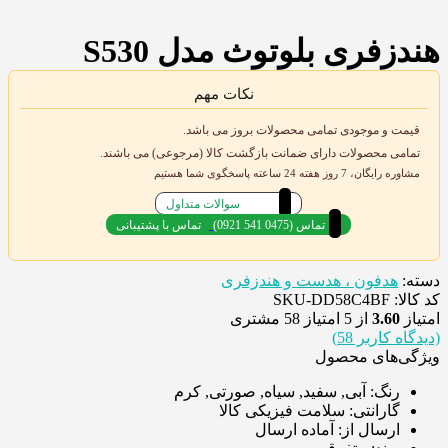
هندزفری بلوتوث مدل S530
نکات مهم
قیمت و موجودی تمامی محصولات بروز می باشد.
تمامی محصولات دارای ضمانت بازگشت کالا (مرجوعی) می باشند.
مشاوره رایگان، 7 روز هفته 24 ساعته پاسخگوی شما هستیم
سوالات متداول
(0921 541 0475) تماس
تماس با پشتیبانی
دسته:
هدفون ، هدست و هندزفری
کد کالا: SKU-DD58C4BF
امتیاز
3.60
از 5 امتیاز
58
مشتری
(دیدگاه کاربر
58
)
ویژگی‌های محصول
رنگ:
آبی, سفید, سیاه, صورتی, کرم
گارانتی:
سلامت فیزیکی کالا
ارسال از:
آماده ارسال