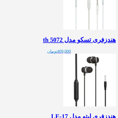
هندزفری تسکو مدل th 5072
409,000
تومان
هندزفری لیتو مدل LE-17