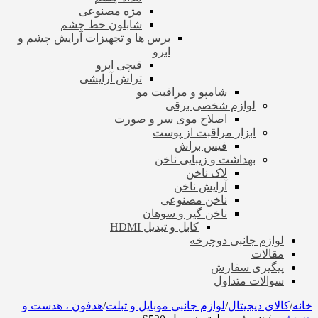
مژه مصنوعی
شابلون خط چشم
برس ها و تجهیزات آرایش چشم و
ابرو
قیچی ابرو
تراش آرایشی
شامپو و مراقبت مو
لوازم شخصی برقی
اصلاح موی سر و صورت
ابزار مراقبت از پوست
فیس براش
بهداشت و زیبایی ناخن
لاک ناخن
آرایش ناخن
ناخن مصنوعی
ناخن گیر و سوهان
کابل و تبدیل HDMI
لوازم جانبی دوچرخه
مقالات
پیگیری سفارش
سوالات متداول
خانه
/
کالای دیجیتال
/
لوازم جانبی موبایل و تبلت
/
هدفون ، هدست و