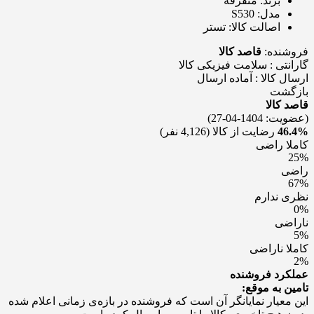
برند:
متفرقه
مدل:
S530
اصالت کالا:
تستر
فروشنده:
قاصد کالا
گارانتی : سلامت فيزيکی کالا
ارسال کالا : آماده ارسال
بازگشت
قاصد کالا
(عضویت: 1404-04-27)
46.4%
رضایت از کالا
(4,126 نفر)
کاملا راضی
25%
راضی
67%
نظری ندارم
0%
ناراضی
5%
کاملا ناراضی
2%
عملکرد فروشنده
تامین به موقع:
این معیار نمایانگر آن است که فروشنده در بازه‌ی زمانی اعلام شده