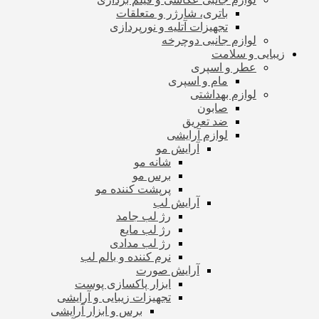
باتری، شارژر و متعلقات
تجهیزات آتلیه و نورپردازی
لوازم جانبی دوچرخه
زیبایی و سلامت
عطر و اسپری
مام و اسپری
لوازم بهداشتی
صابون
ضد تعریق
لوازم آرایشی
آرایش مو
شانه مو
برس مو
پرپشت کننده مو
آرایش لب
رژ لب جامد
رژ لب مایع
رژ لب مدادی
نرم کننده و بالم لب
آرایش صورت
ابزار پاکسازی پوست
تجهیزات زیبایی و آرایشی
برس و ابزار آرایشی