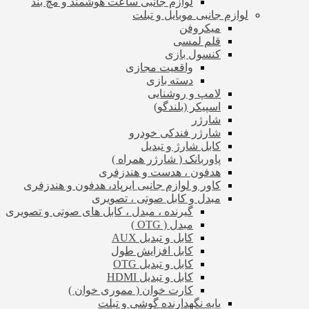
لوازم جانبی ساعت هوشمند و مچ بند
لوازم جانبی موبایل و تبلت
میکروفن
قلم لمسی
کنسول بازی
واقعیت مجازی
دسته بازی
لامپ و روشنایی
اسپیکر (بلندگو)
شارژر
شارژر فندکی خودرو
کابل شارژ و تبدیل
پاوربانک ( شارژر همراه )
هدفون ، هدست و هندزفری
کاور و لوازم جانبی ایرپاد، هدفون و هندزفری
مبدل و کابل صوتی ، تصویری
گیرنده ، مبدل ، کابل های صوتی و تصویری
مبدل ( OTG )
کابل و تبدیل AUX
کابل افزایش طول
کابل و تبدیل OTG
کابل و تبدیل HDMI
کارت خوان ( مموری خوان )
پایه نگهدارنده گوشی و تبلت