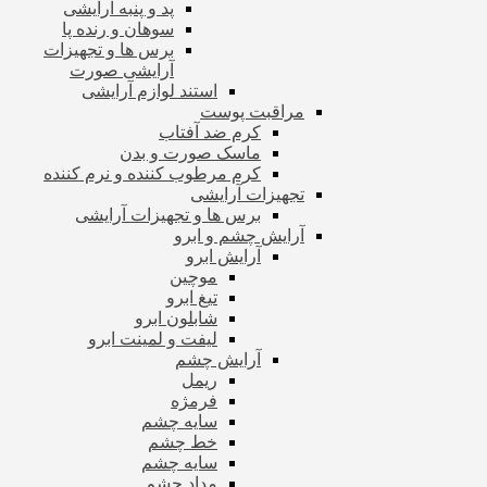
پد و پنبه آرایشی
سوهان و رنده پا
برس ها و تجهیزات
آرایشی صورت
استند لوازم آرایشی
مراقبت پوست
کرم ضد آفتاب
ماسک صورت و بدن
کرم مرطوب کننده و نرم کننده
تجهیزات آرایشی
برس ها و تجهیزات آرایشی
آرایش چشم و ابرو
آرایش ابرو
موچین
تیغ ابرو
شابلون ابرو
لیفت و لمینت ابرو
آرایش چشم
ریمل
فرمژه
سایه چشم
خط چشم
سایه چشم
مداد چشم