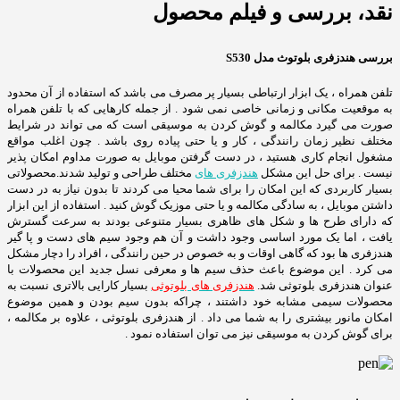
نقد، بررسی و فیلم محصول
بررسی هندزفری بلوتوث مدل S530
تلفن همراه ، یک ابزار ارتباطی بسیار پر مصرف می باشد که استفاده از آن محدود
به موقعیت مکانی و زمانی خاصی نمی شود . از جمله کارهایی که با تلفن همراه
صورت می گیرد مکالمه و گوش کردن به موسیقی است که می تواند در شرایط
مختلف نظیر زمان رانندگی ، کار و یا حتی پیاده روی باشد . چون اغلب مواقع
مشغول انجام کاری هستید ، در دست گرفتن موبایل به صورت مداوم امکان پذیر
نیست . برای حل این مشکل
هندزفری های
مختلف طراحی و تولید شدند.محصولاتی
بسیار کاربردی که این امکان را برای شما محیا می کردند تا بدون نیاز به در دست
داشتن موبایل ، به سادگی مکالمه و یا حتی موزیک گوش کنید . استفاده از این ابزار
که دارای طرح ها و شکل های ظاهری بسیار متنوعی بودند به سرعت گسترش
یافت ، اما یک مورد اساسی وجود داشت و آن هم وجود سیم های دست و پا گیر
هندزفری ها بود که گاهی اوقات و به خصوص در حین رانندگی ، افراد را دچار مشکل
می کرد . این موضوع باعث حذف سیم ها و معرفی نسل جدید این محصولات با
عنوان هندزفری بلوتوثی شد.
هندزفری های بلوتوثی
بسیار کارایی بالاتری نسبت به
محصولات سیمی مشابه خود داشتند ، چراکه بدون سیم بودن و همین موضوع
امکان مانور بیشتری را به شما می داد . از هندزفری بلوتوثی ، علاوه بر مکالمه ،
برای گوش کردن به موسیقی نیز می توان استفاده نمود .