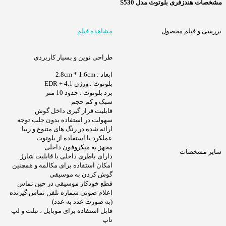
مشخصات هندزفری بلوتوث مدل S530
بررسی و فیلم محصول
مشاهده فیلم
طراحی نوین و بسیار کاربردی
ابعاد : 2.8cm * 1.6cm
بلوتوث : ورژن 4.1 + EDR
برد بلوتوث : حدود 10 متر
سبک و کم حجم
قابلیت قرار گیری داخل گوش
سهولت در استفاده بدون جلب توجه
ارائه شده در رنگ های متنوع و زیبا
عملکرد با استفاده از بلوتوث
مجهز به میکروفون داخلی
سایر مشخصات
دارای باطری داخلی با قابلیت شارژ
امکان استفاده برای مکالمه و همچنین
گوش کردن به موسیقی
قطع خودکار موسیقی در حین تماس
اعلام صوتی شماره تلفن تماس گیرنده
(به صورت عدد به عدد)
قابل استفاده برای موبایل ، تبلت و لپ
تاپ