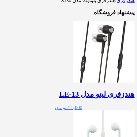
هندزفری
/
هندزفری بلوتوث مدل S530
پیشنهاد فروشگاه
هندزفری لیتو مدل LE-13
215,000
تومان