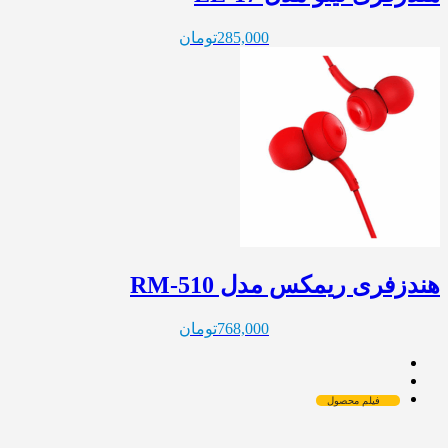
285,000
تومان
هندزفری ریمکس مدل RM-510
768,000
تومان
فیلم محصول