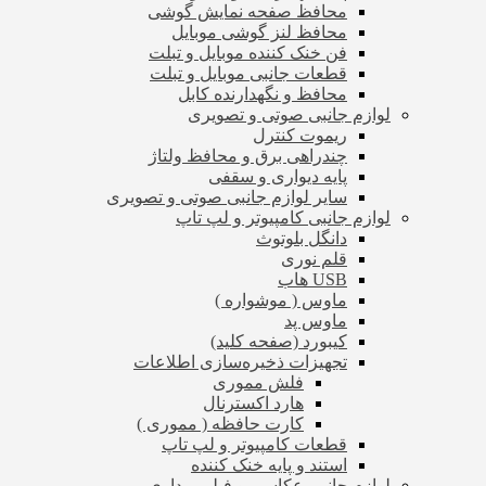
محافظ صفحه نمایش گوشی
محافظ لنز گوشی موبایل
فن خنک کننده موبایل و تبلت
قطعات جانبی موبایل و تبلت
محافظ و نگهدارنده کابل
لوازم جانبی صوتی و تصویری
ریموت کنترل
چندراهی برق و محافظ ولتاژ
پایه دیواری و سقفی
سایر لوازم جانبی صوتی و تصویری
لوازم جانبی کامپیوتر و لپ تاپ
دانگل بلوتوث
قلم نوری
USB هاب
ماوس ( موشواره )
ماوس پد
کیبورد (صفحه کلید)
تجهیزات ذخیره‌سازی اطلاعات
فلش مموری
هارد اکسترنال
کارت حافظه ( مموری )
قطعات کامپیوتر و لپ تاپ
استند و پایه خنک کننده
لوازم جانبی عکاسی و فیلم برداری