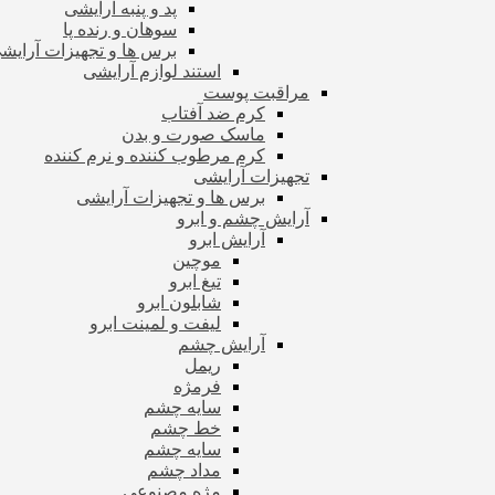
پد و پنبه آرایشی
سوهان و رنده پا
برس ها و تجهیزات آرای
استند لوازم آرایشی
مراقبت پوست
کرم ضد آفتاب
ماسک صورت و بدن
کرم مرطوب کننده و نرم کننده
تجهیزات آرایشی
برس ها و تجهیزات آرایشی
آرایش چشم و ابرو
آرایش ابرو
موچین
تیغ ابرو
شابلون ابرو
لیفت و لمینت ابرو
آرایش چشم
ریمل
فرمژه
سایه چشم
خط چشم
سایه چشم
مداد چشم
مژه مصنوعی