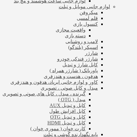
لوازم جانبی ساعت هوشمند و مچ بند
لوازم جانبی موبایل و تبلت
میکروفن
قلم لمسی
کنسول بازی
واقعیت مجازی
دسته بازی
لامپ و روشنایی
اسپیکر (بلندگو)
شارژر
شارژر فندکی خودرو
کابل شارژ و تبدیل
پاوربانک ( شارژر همراه )
هدفون ، هدست و هندزفری
کاور و لوازم جانبی ایرپاد، هدفون و هندزفری
مبدل و کابل صوتی ، تصویری
گیرنده ، مبدل ، کابل های صوتی و تصویری
مبدل ( OTG )
کابل و تبدیل AUX
کابل افزایش طول
کابل و تبدیل OTG
کابل و تبدیل HDMI
کارت خوان ( مموری خوان )
پایه نگهدارنده گوشی و تبلت