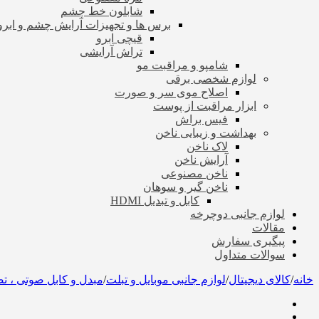
شابلون خط چشم
برس ها و تجهیزات آرایش چشم و ابرو
قیچی ابرو
تراش آرایشی
شامپو و مراقبت مو
لوازم شخصی برقی
اصلاح موی سر و صورت
ابزار مراقبت از پوست
فیس براش
بهداشت و زیبایی ناخن
لاک ناخن
آرایش ناخن
ناخن مصنوعی
ناخن گیر و سوهان
کابل و تبدیل HDMI
لوازم جانبی دوچرخه
مقالات
پیگیری سفارش
سوالات متداول
خانه
/
کالای دیجیتال
/
لوازم جانبی موبایل و تبلت
/
مبدل و کابل صوتی ، ت