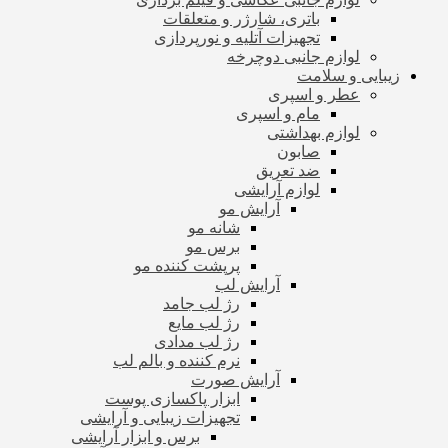
باتری، شارژر و متعلقات
تجهیزات آتلیه و نورپردازی
لوازم جانبی دوچرخه
زیبایی و سلامت
عطر و اسپری
مام و اسپری
لوازم بهداشتی
صابون
ضد تعریق
لوازم آرایشی
آرایش مو
شانه مو
برس مو
پرپشت کننده مو
آرایش لب
رژ لب جامد
رژ لب مایع
رژ لب مدادی
نرم کننده و بالم لب
آرایش صورت
ابزار پاکسازی پوست
تجهیزات زیبایی و آرایشی
برس و ابزار آرایشی