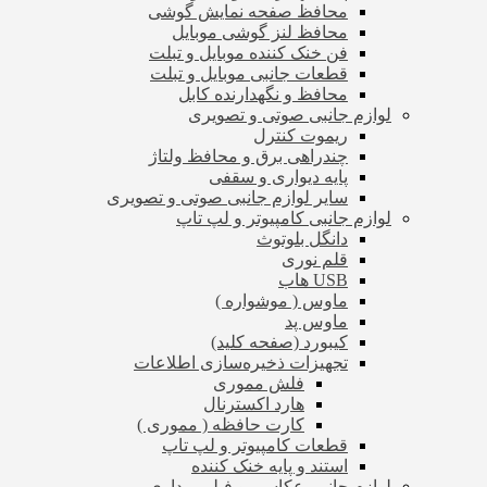
محافظ صفحه نمایش گوشی
محافظ لنز گوشی موبایل
فن خنک کننده موبایل و تبلت
قطعات جانبی موبایل و تبلت
محافظ و نگهدارنده کابل
لوازم جانبی صوتی و تصویری
ریموت کنترل
چندراهی برق و محافظ ولتاژ
پایه دیواری و سقفی
سایر لوازم جانبی صوتی و تصویری
لوازم جانبی کامپیوتر و لپ تاپ
دانگل بلوتوث
قلم نوری
USB هاب
ماوس ( موشواره )
ماوس پد
کیبورد (صفحه کلید)
تجهیزات ذخیره‌سازی اطلاعات
فلش مموری
هارد اکسترنال
کارت حافظه ( مموری )
قطعات کامپیوتر و لپ تاپ
استند و پایه خنک کننده
لوازم جانبی عکاسی و فیلم برداری