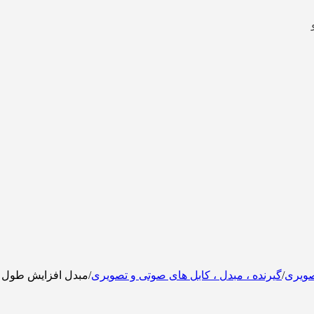
صویری
/
گیرنده ، مبدل ، کابل های صوتی و تصویری
/
مبدل افزایش طول USB مدل Berl 4P مادگی