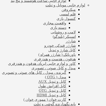
لوازم جانبی ساعت هوشمند و مچ بند
لوازم جانبی موبایل و تبلت
میکروفن
قلم لمسی
کنسول بازی
واقعیت مجازی
دسته بازی
لامپ و روشنایی
اسپیکر (بلندگو)
شارژر
شارژر فندکی خودرو
کابل شارژ و تبدیل
پاوربانک ( شارژر همراه )
هدفون ، هدست و هندزفری
کاور و لوازم جانبی ایرپاد، هدفون و هندزفری
مبدل و کابل صوتی ، تصویری
گیرنده ، مبدل ، کابل های صوتی و تصویری
مبدل ( OTG )
کابل و تبدیل AUX
کابل افزایش طول
کابل و تبدیل OTG
کابل و تبدیل HDMI
کارت خوان ( مموری خوان )
پایه نگهدارنده گوشی و تبلت