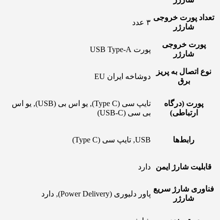
تعداد پورت خروجی
۳ عدد
شارژر
پورت خروجی
پورت USB Type-A
شارژر
نوع اتصال به پریز
دوشاخه ایران EU
برق
پورت (درگاه
تایپ سی (Type C), یو اس بی (USB), یو اس
ارتباطی)
بی سی (USB-C)
رابط‌ها
USB, تایپ سی (Type C)
قابلیت شارژ ایمن
دارد
فناوری شارژ سریع
پاور دلیوری (Power Delivery), دارد
شارژر