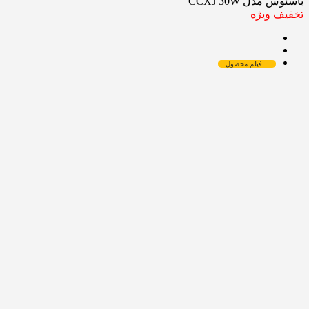
باسئوس مدل CCXJ 30W
تخفیف ویژه
فیلم محصول