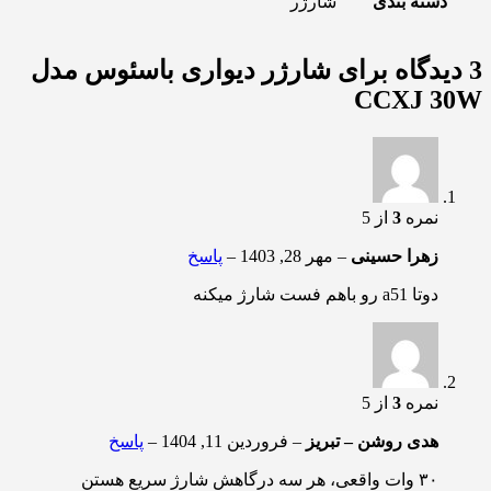
دسته بندی
شارژر
3 دیدگاه برای
شارژر دیواری باسئوس مدل
CCXJ 30W
نمره
3
از 5
زهرا حسینی
–
مهر 28, 1403
–
پاسخ
دوتا a51 رو باهم فست شارژ میکنه
نمره
3
از 5
هدی روشن – تبریز
–
فروردین 11, 1404
–
پاسخ
۳۰ وات واقعی، هر سه درگاهش شارژ سریع هستن