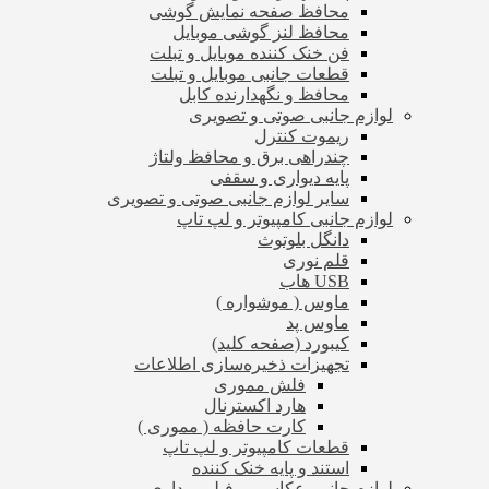
محافظ صفحه نمایش گوشی
محافظ لنز گوشی موبایل
فن خنک کننده موبایل و تبلت
قطعات جانبی موبایل و تبلت
محافظ و نگهدارنده کابل
لوازم جانبی صوتی و تصویری
ریموت کنترل
چندراهی برق و محافظ ولتاژ
پایه دیواری و سقفی
سایر لوازم جانبی صوتی و تصویری
لوازم جانبی کامپیوتر و لپ تاپ
دانگل بلوتوث
قلم نوری
USB هاب
ماوس ( موشواره )
ماوس پد
کیبورد (صفحه کلید)
تجهیزات ذخیره‌سازی اطلاعات
فلش مموری
هارد اکسترنال
کارت حافظه ( مموری )
قطعات کامپیوتر و لپ تاپ
استند و پایه خنک کننده
لوازم جانبی عکاسی و فیلم برداری