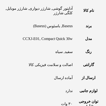
آداپتور گوشی, شارژر دیواری, شارژر موبایل,
نام کالا
کلگی شارژر
برند
Baseus, باسئوس (Baseus)
مدل
CCXJ-E01, Compact Quick 30w
رنگ
سفید, سیاه
گارانتی
اصالت و سلامت فیزیکی کالا
ارسال از
آماده ارسال
لوازم جانبی
ندارد
توان خروجی
۳۰ وات
شارژر