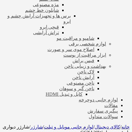
مژه مصنوعی
شابلون خط چشم
برس ها و تجهیزات آرایش چشم و
ابرو
قیچی ابرو
تراش آرایشی
شامپو و مراقبت مو
لوازم شخصی برقی
اصلاح موی سر و صورت
ابزار مراقبت از پوست
فیس براش
بهداشت و زیبایی ناخن
لاک ناخن
آرایش ناخن
ناخن مصنوعی
ناخن گیر و سوهان
کابل و تبدیل HDMI
لوازم جانبی دوچرخه
مقالات
پیگیری سفارش
سوالات متداول
خانه
/
کالای دیجیتال
/
لوازم جانبی موبایل و تبلت
/
شارژر
/
شارژر دیواری