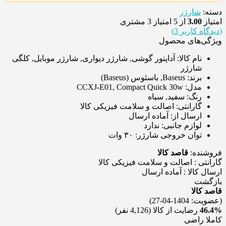
دسته:
شارژر
امتیاز
3.00
از 5 امتیاز
3
مشتری
(دیدگاه کاربر
3
)
ویژگی‌های محصول
نام کالا:
آداپتور گوشی, شارژر دیواری, شارژر موبایل, کلگی
شارژر
برند:
Baseus, باسئوس (Baseus)
مدل:
CCXJ-E01, Compact Quick 30w
رنگ:
سفید, سیاه
گارانتی:
اصالت و سلامت فیزیکی کالا
ارسال از:
آماده ارسال
لوازم جانبی:
ندارد
توان خروجی شارژر:
۳۰ وات
فروشنده:
قاصد کالا
گارانتی : اصالت و سلامت فیزیکی کالا
ارسال کالا : آماده ارسال
بازگشت
قاصد کالا
(عضویت: 1404-04-27)
46.4%
رضایت از کالا
(4,126 نفر)
کاملا راضی