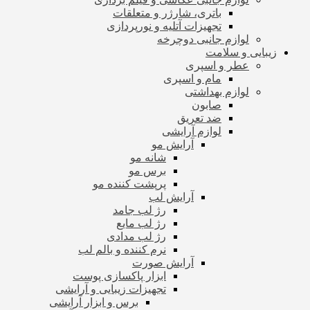
باتری، شارژر و متعلقات
تجهیزات آتلیه و نورپردازی
لوازم جانبی دوچرخه
زیبایی و سلامت
عطر و اسپری
مام و اسپری
لوازم بهداشتی
صابون
ضد تعریق
لوازم آرایشی
آرایش مو
شانه مو
برس مو
پرپشت کننده مو
آرایش لب
رژ لب جامد
رژ لب مایع
رژ لب مدادی
نرم کننده و بالم لب
آرایش صورت
ابزار پاکسازی پوست
تجهیزات زیبایی و آرایشی
برس و ابزار آرایشی