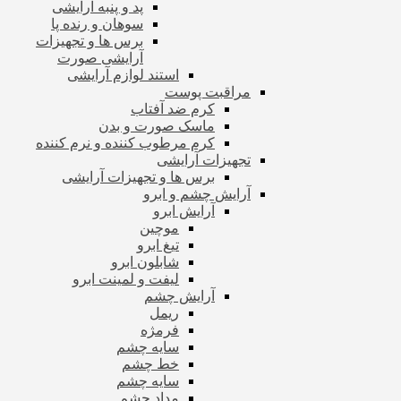
پد و پنبه آرایشی
سوهان و رنده پا
برس ها و تجهیزات
آرایشی صورت
استند لوازم آرایشی
مراقبت پوست
کرم ضد آفتاب
ماسک صورت و بدن
کرم مرطوب کننده و نرم کننده
تجهیزات آرایشی
برس ها و تجهیزات آرایشی
آرایش چشم و ابرو
آرایش ابرو
موچین
تیغ ابرو
شابلون ابرو
لیفت و لمینت ابرو
آرایش چشم
ریمل
فرمژه
سایه چشم
خط چشم
سایه چشم
مداد چشم