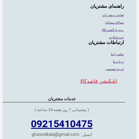
راهنمای مشتریان
قوانین و مقررات
سوالات متداول
رویه بازگشت کالا
ثبت شکایت
ارتباطات مشتریان
تماس با ما
درباره ما
حریم خصوصی
اپلیکیشن قاصدکالا
خدمات مشتریان
( پشتیبانی 7 روز هفته 24 ساعته )
09215410475
ایمیل : ghasedkala@gmail.com