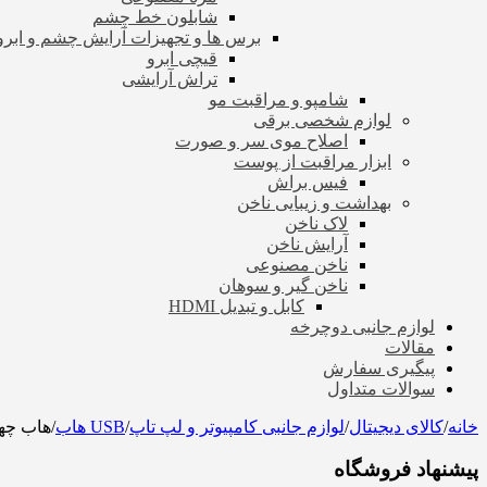
شابلون خط چشم
برس ها و تجهیزات آرایش چشم و ابرو
قیچی ابرو
تراش آرایشی
شامپو و مراقبت مو
لوازم شخصی برقی
اصلاح موی سر و صورت
ابزار مراقبت از پوست
فیس براش
بهداشت و زیبایی ناخن
لاک ناخن
آرایش ناخن
ناخن مصنوعی
ناخن گیر و سوهان
کابل و تبدیل HDMI
لوازم جانبی دوچرخه
مقالات
پیگیری سفارش
سوالات متداول
خانه
/
کالای دیجیتال
/
لوازم جانبی کامپیوتر و لپ تاپ
/
USB هاب
/
هاب چهار پورت B 3.0
پیشنهاد فروشگاه