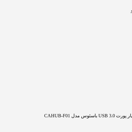
US باسئوس مدل CAHUB-F01