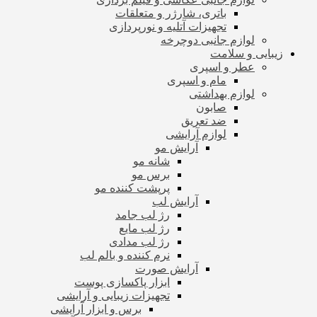
باتری، شارژر و متعلقات
تجهیزات آتلیه و نورپردازی
لوازم جانبی دوچرخه
زیبایی و سلامت
عطر و اسپری
مام و اسپری
لوازم بهداشتی
صابون
ضد تعریق
لوازم آرایشی
آرایش مو
شانه مو
برس مو
پرپشت کننده مو
آرایش لب
رژ لب جامد
رژ لب مایع
رژ لب مدادی
نرم کننده و بالم لب
آرایش صورت
ابزار پاکسازی پوست
تجهیزات زیبایی و آرایشی
برس و ابزار آرایشی