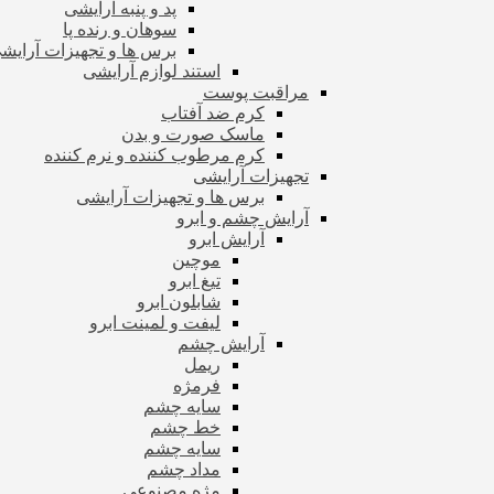
پد و پنبه آرایشی
سوهان و رنده پا
برس ها و تجهیزات آرای
استند لوازم آرایشی
مراقبت پوست
کرم ضد آفتاب
ماسک صورت و بدن
کرم مرطوب کننده و نرم کننده
تجهیزات آرایشی
برس ها و تجهیزات آرایشی
آرایش چشم و ابرو
آرایش ابرو
موچین
تیغ ابرو
شابلون ابرو
لیفت و لمینت ابرو
آرایش چشم
ریمل
فرمژه
سایه چشم
خط چشم
سایه چشم
مداد چشم
مژه مصنوعی