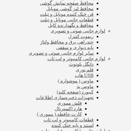
محافظ صفحه نمایش گوشی
محافظ لنز گوشی موبایل
فن خنک کننده موبایل و تبلت
قطعات جانبی موبایل و تبلت
محافظ و نگهدارنده کابل
لوازم جانبی صوتی و تصویری
ریموت کنترل
چندراهی برق و محافظ ولتاژ
پایه دیواری و سقفی
سایر لوازم جانبی صوتی و تصویری
لوازم جانبی کامپیوتر و لپ تاپ
دانگل بلوتوث
قلم نوری
USB هاب
ماوس ( موشواره )
ماوس پد
کیبورد (صفحه کلید)
تجهیزات ذخیره‌سازی اطلاعات
فلش مموری
هارد اکسترنال
کارت حافظه ( مموری )
قطعات کامپیوتر و لپ تاپ
استند و پایه خنک کننده
لوازم جانبی عکاسی و فیلم برداری