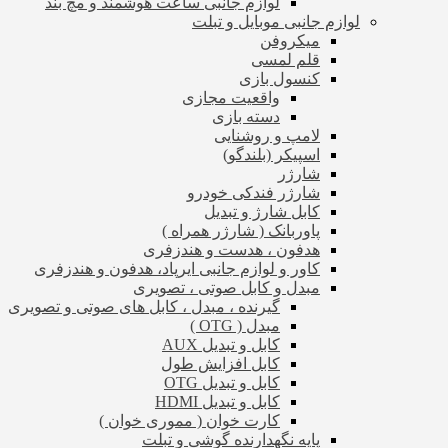
لوازم جانبی ساعت هوشمند و مچ بند
لوازم جانبی موبایل و تبلت
میکروفن
قلم لمسی
کنسول بازی
واقعیت مجازی
دسته بازی
لامپ و روشنایی
اسپیکر (بلندگو)
شارژر
شارژر فندکی خودرو
کابل شارژ و تبدیل
پاوربانک ( شارژر همراه )
هدفون ، هدست و هندزفری
کاور و لوازم جانبی ایرپاد، هدفون و هندزفری
مبدل و کابل صوتی ، تصویری
گیرنده ، مبدل ، کابل های صوتی و تصویری
مبدل ( OTG )
کابل و تبدیل AUX
کابل افزایش طول
کابل و تبدیل OTG
کابل و تبدیل HDMI
کارت خوان ( مموری خوان )
پایه نگهدارنده گوشی و تبلت