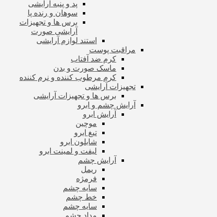
پد و پنبه آرایشی
سوهان و رنده پا
برس ها و تجهیزات
آرایشی صورت
استند لوازم آرایشی
مراقبت پوست
کرم ضد آفتاب
ماسک صورت و بدن
کرم مرطوب کننده و نرم کننده
تجهیزات آرایشی
برس ها و تجهیزات آرایشی
آرایش چشم و ابرو
آرایش ابرو
موچین
تیغ ابرو
شابلون ابرو
لیفت و لمینت ابرو
آرایش چشم
ریمل
فرمژه
سایه چشم
خط چشم
سایه چشم
مداد چشم