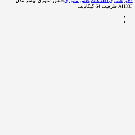
ذخیره‌سازی اطلاعات
/
فلش مموری
/
فلش مموری اپیسر مدل
AH333 ظرفیت 64 گیگابایت