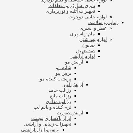
باتری، شارژر و متعلقات
تجهیزات آتلیه و نورپردازی
لوازم جانبی دوچرخه
زیبایی و سلامت
عطر و اسپری
مام و اسپری
لوازم بهداشتی
صابون
ضد تعریق
لوازم آرایشی
آرایش مو
شانه مو
برس مو
پرپشت کننده مو
آرایش لب
رژ لب جامد
رژ لب مایع
رژ لب مدادی
نرم کننده و بالم لب
آرایش صورت
ابزار پاکسازی پوست
تجهیزات زیبایی و آرایشی
برس و ابزار آرایشی