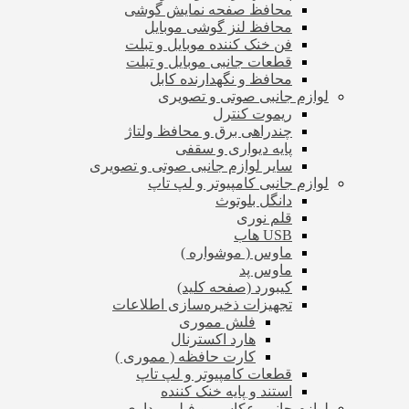
محافظ صفحه نمایش گوشی
محافظ لنز گوشی موبایل
فن خنک کننده موبایل و تبلت
قطعات جانبی موبایل و تبلت
محافظ و نگهدارنده کابل
لوازم جانبی صوتی و تصویری
ریموت کنترل
چندراهی برق و محافظ ولتاژ
پایه دیواری و سقفی
سایر لوازم جانبی صوتی و تصویری
لوازم جانبی کامپیوتر و لپ تاپ
دانگل بلوتوث
قلم نوری
USB هاب
ماوس ( موشواره )
ماوس پد
کیبورد (صفحه کلید)
تجهیزات ذخیره‌سازی اطلاعات
فلش مموری
هارد اکسترنال
کارت حافظه ( مموری )
قطعات کامپیوتر و لپ تاپ
استند و پایه خنک کننده
لوازم جانبی عکاسی و فیلم برداری