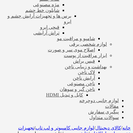
مژه مصنوعی
شابلون خط چشم
برس ها و تجهیزات آرایش چشم و
ابرو
قیچی ابرو
تراش آرایشی
شامپو و مراقبت مو
لوازم شخصی برقی
اصلاح موی سر و صورت
ابزار مراقبت از پوست
فیس براش
بهداشت و زیبایی ناخن
لاک ناخن
آرایش ناخن
ناخن مصنوعی
ناخن گیر و سوهان
کابل و تبدیل HDMI
لوازم جانبی دوچرخه
مقالات
پیگیری سفارش
سوالات متداول
خانه
/
کالای دیجیتال
/
لوازم جانبی کامپیوتر و لپ تاپ
/
تجهیزات