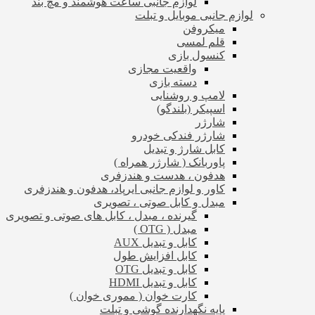
لوازم جانبی ساعت هوشمند و مچ بند
لوازم جانبی موبایل و تبلت
میکروفن
قلم لمسی
کنسول بازی
واقعیت مجازی
دسته بازی
لامپ و روشنایی
اسپیکر (بلندگو)
شارژر
شارژر فندکی خودرو
کابل شارژ و تبدیل
پاوربانک ( شارژر همراه )
هدفون ، هدست و هندزفری
کاور و لوازم جانبی ایرپاد، هدفون و هندزفری
مبدل و کابل صوتی ، تصویری
گیرنده ، مبدل ، کابل های صوتی و تصویری
مبدل ( OTG )
کابل و تبدیل AUX
کابل افزایش طول
کابل و تبدیل OTG
کابل و تبدیل HDMI
کارت خوان ( مموری خوان )
پایه نگهدارنده گوشی و تبلت