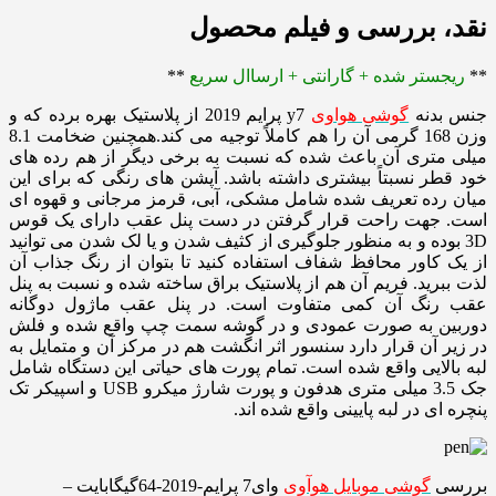
نقد، بررسی و فیلم محصول
**
ریجستر شده + گارانتی + ارساال سریع
**
جنس بدنه
گوشی هواوی
y7 پرایم 2019 از پلاستیک بهره برده که و
وزن 168 گرمی آن را هم کاملاً توجیه می کند.همچنین ضخامت 8.1
میلی متری آن باعث شده که نسبت به برخی دیگر از هم رده های
خود قطر نسبتاً بیشتری داشته باشد. آپشن های رنگی که برای این
میان رده تعریف شده شامل مشکی، آبی، قرمز مرجانی و قهوه ای
است. جهت راحت قرار گرفتن در دست پنل عقب دارای یک قوس
3D بوده و به منظور جلوگیری از کثیف شدن و یا لک شدن می توانید
از یک کاور محافظ شفاف استفاده کنید تا بتوان از رنگ جذاب آن
لذت ببرید. فریم آن هم از پلاستیک براق ساخته شده و نسبت به پنل
عقب رنگ آن کمی متفاوت است. در پنل عقب ماژول دوگانه
دوربین به صورت عمودی و در گوشه سمت چپ واقع شده و فلش
در زیر آن قرار دارد سنسور اثر انگشت هم در مرکز آن و متمایل به
لبه بالایی واقع شده است. تمام پورت های حیاتی این دستگاه شامل
جک 3.5 میلی متری هدفون و پورت شارژ میکرو USB و اسپیکر تک
پنچره ای در لبه پایینی واقع شده اند.
بررسی
گوشی موبایل هوآوی
وای7 پرایم-2019-64گیگابایت –