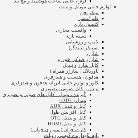
لوازم جانبی ساعت هوشمند و مچ بند
لوازم جانبی موبایل و تبلت
میکروفن
قلم لمسی
کنسول بازی
واقعیت مجازی
دسته بازی
لامپ و روشنایی
اسپیکر (بلندگو)
شارژر
شارژر فندکی خودرو
کابل شارژ و تبدیل
پاوربانک ( شارژر همراه )
هدفون ، هدست و هندزفری
کاور و لوازم جانبی ایرپاد، هدفون و هندزفری
مبدل و کابل صوتی ، تصویری
گیرنده ، مبدل ، کابل های صوتی و تصویری
مبدل ( OTG )
کابل و تبدیل AUX
کابل افزایش طول
کابل و تبدیل OTG
کابل و تبدیل HDMI
کارت خوان ( مموری خوان )
پایه نگهدارنده گوشی و تبلت