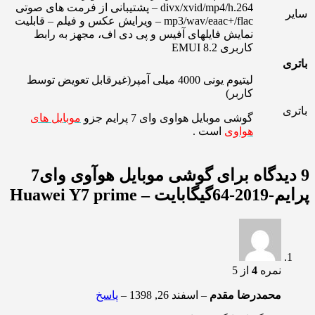
divx/xvid/mp4/h.264 – پشتیبانی از فرمت های صوتی
سایر
mp3/wav/eaac+/flac – ویرایش عکس و فیلم – قابلیت
نمایش فایلهای آفیس و پی دی اف، مجهز به رابط
کاربری EMUI 8.2
باتری
لیتیوم یونی 4000 میلی آمپر(غیرقابل تعویض توسط
کاربر)
باتری
گوشی موبایل هواوی وای 7 پرایم جزو
موبایل های
هواوی
است .
9 دیدگاه برای
گوشی موبایل هوآوی وای7
پرایم-2019-64گیگابایت – Huawei Y7 prime
نمره
4
از 5
محمدرضا مقدم
–
اسفند 26, 1398
–
پاسخ