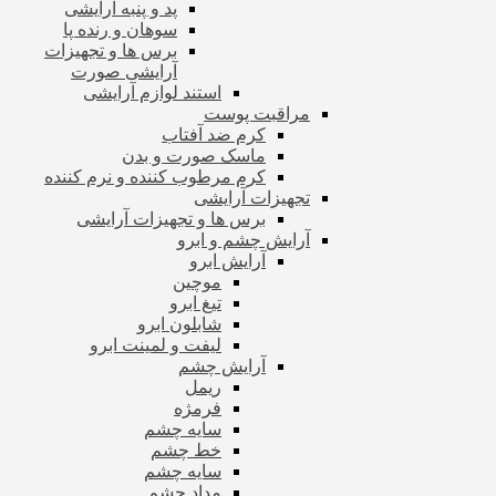
پد و پنبه آرایشی
سوهان و رنده پا
برس ها و تجهیزات
آرایشی صورت
استند لوازم آرایشی
مراقبت پوست
کرم ضد آفتاب
ماسک صورت و بدن
کرم مرطوب کننده و نرم کننده
تجهیزات آرایشی
برس ها و تجهیزات آرایشی
آرایش چشم و ابرو
آرایش ابرو
موچین
تیغ ابرو
شابلون ابرو
لیفت و لمینت ابرو
آرایش چشم
ریمل
فرمژه
سایه چشم
خط چشم
سایه چشم
مداد چشم