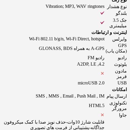
Vibration; MP3, WAV ringtones
نوع هشدار
بلندگو
جک 3.5
میلیمتری
اینترنت و ارتباطات
Wi-Fi 802.11 b/g/n, Wi-Fi Direct, hotspot
وایرلس
GPS
A-GPS به همراه GLONASS, BDS
(مکان یاب)
رادیو
رادیو FM
4.2, A2DP, LE
بلوتوث
مادون
قرمز
microUSB 2.0
USB
امکانات
SMS , MMS , Email , Push Mail , IM
ارسال پیام
تکنولوژی
HTML5
مرورگر
جاوا
قابلیت شارژ 10وات-حذف نویز صدا با کمک میکروفون
جداگانه-پشتیبانی از فرمت های تصویری