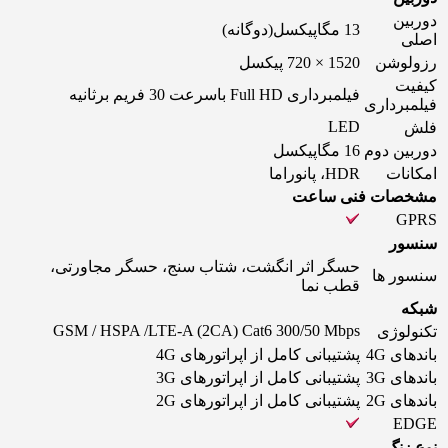
دوربین
13 مگاپیکسل(دوگانه)
اصلی
رزولوشن
1520 × 720 پیکسل
کیفیت
فیلمبرداری Full HD باسرعت 30 فریم برثانیه
فیلمبرداری
LED
فلش
دوربین دوم
16 مگاپیکسل
امکانات
HDR، پانوراما
مشخصات فنی ساعت
GPRS
سنسور
حسگر اثر انگشت، شتاب سنج، حسگر مجاورتی،
سنسور ها
قطب نما
شبکه
GSM / HSPA /LTE-A (2CA) Cat6 300/50 Mbps
تکنولوژی
باندهای 4G
پشتیبانی کامل از اپراتورهای 4G
باندهای 3G
پشتیبانی کامل از اپراتورهای 3G
باندهای 2G
پشتیبانی کامل از اپراتورهای 2G
EDGE
نوع زنگ