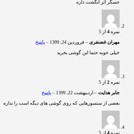
حسگر اثر انگشت داره
نمره
4
از 5
مهران غضنفری
–
فروردین 24, 1399
–
پاسخ
خیلی خوبه حتما این گوشی بخرید⁦
نمره
2
از 5
جابر هدایت
–
اردیبهشت 22, 1399
–
پاسخ
بعضی از سنسورهایی که روی گوشی های دیگه است را نداره
نمره
4
از 5