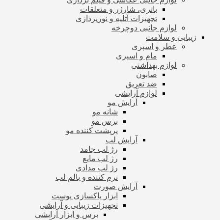
باتری، شارژر و متعلقات
تجهیزات آتلیه و نورپردازی
لوازم جانبی دوچرخه
زیبایی و سلامت
عطر و اسپری
مام و اسپری
لوازم بهداشتی
صابون
ضد تعریق
لوازم آرایشی
آرایش مو
شانه مو
برس مو
پرپشت کننده مو
آرایش لب
رژ لب جامد
رژ لب مایع
رژ لب مدادی
نرم کننده و بالم لب
آرایش صورت
ابزار پاکسازی پوست
تجهیزات زیبایی و آرایشی
برس و ابزار آرایشی