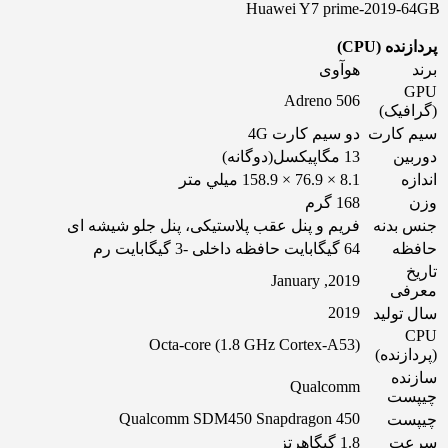
Huawei Y7 prime-2019-64GB
پردازنده (CPU)
برند
هوآوی
GPU
Adreno 506
(گرافیک)
سیم کارت
دو سیم کارت 4G
دوربین
13 مگاپیکسل(دوگانه)
اندازه
8.1 × 76.9 × 158.9 ميلي‌ متر
وزن
168 گرم
جنس بدنه
فریم و پنل عقب پلاستیکی، پنل جلو شیشه ای
حافظه
64 گیگابایت حافظه داخلی -3 گیگابایت رم
تاریخ
2019, January
معرفی
2019
سال تولید
CPU
(Octa-core (1.8 GHz Cortex-A53
(پردازنده)
سازنده
Qualcomm
چیپست
Qualcomm SDM450 Snapdragon 450
چیپست
سرعت
1.8 گیگاهرتز