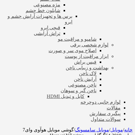
مژه مصنوعی
شابلون خط چشم
برس ها و تجهیزات آرایش چشم و
ابرو
قیچی ابرو
تراش آرایشی
شامپو و مراقبت مو
لوازم شخصی برقی
اصلاح موی سر و صورت
ابزار مراقبت از پوست
فیس براش
بهداشت و زیبایی ناخن
لاک ناخن
آرایش ناخن
ناخن مصنوعی
ناخن گیر و سوهان
کابل و تبدیل HDMI
لوازم جانبی دوچرخه
مقالات
پیگیری سفارش
سوالات متداول
خانه
/
موبایل
/
موبایل سامسونگ
/
گوشی موبایل هوآوی وای7