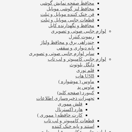
محافظ صفحه نمایش گوشی
محافظ لنز گوشی موبایل
فن خنک کننده موبایل و تبلت
قطعات جانبی موبایل و تبلت
محافظ و نگهدارنده کابل
لوازم جانبی صوتی و تصویری
ریموت کنترل
چندراهی برق و محافظ ولتاژ
پایه دیواری و سقفی
سایر لوازم جانبی صوتی و تصویری
لوازم جانبی کامپیوتر و لپ تاپ
دانگل بلوتوث
قلم نوری
USB هاب
ماوس ( موشواره )
ماوس پد
کیبورد (صفحه کلید)
تجهیزات ذخیره‌سازی اطلاعات
فلش مموری
هارد اکسترنال
کارت حافظه ( مموری )
قطعات کامپیوتر و لپ تاپ
استند و پایه خنک کننده
لوازم جانبی عکاسی و فیلم برداری