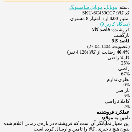
دسته:
موبایل
,
موبایل سامسونگ
کد کالا: SKU-6C459CC7
امتیاز
4.00
از 5 امتیاز
8
مشتری
(دیدگاه کاربر
9
)
فروشنده:
قاصد کالا
بازگشت
قاصد کالا
(عضویت: 1404-04-27)
46.4%
رضایت از کالا
(4,126 نفر)
کاملا راضی
25%
راضی
67%
نظری ندارم
0%
ناراضی
5%
کاملا ناراضی
2%
عملکرد فروشنده
تامین به موقع:
این معیار نمایانگر آن است که فروشنده در بازه‌ی زمانی اعلام شده
بدون هیچ تاخیری، کالا را تامین و ارسال کرده است.