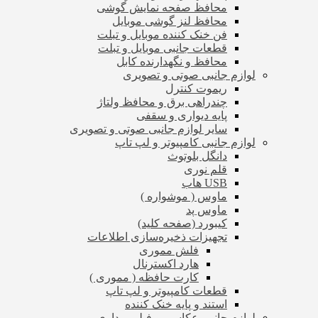
محافظ صفحه نمایش گوشی
محافظ لنز گوشی موبایل
فن خنک کننده موبایل و تبلت
قطعات جانبی موبایل و تبلت
محافظ و نگهدارنده کابل
لوازم جانبی صوتی و تصویری
ریموت کنترل
چندراهی برق و محافظ ولتاژ
پایه دیواری و سقفی
سایر لوازم جانبی صوتی و تصویری
لوازم جانبی کامپیوتر و لپ تاپ
دانگل بلوتوث
قلم نوری
USB هاب
ماوس ( موشواره )
ماوس پد
کیبورد (صفحه کلید)
تجهیزات ذخیره‌سازی اطلاعات
فلش مموری
هارد اکسترنال
کارت حافظه ( مموری )
قطعات کامپیوتر و لپ تاپ
استند و پایه خنک کننده
لوازم جانبی عکاسی و فیلم برداری