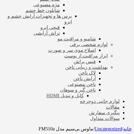
مژه مصنوعی
شابلون خط چشم
برس ها و تجهیزات آرایش چشم و
ابرو
قیچی ابرو
تراش آرایشی
شامپو و مراقبت مو
لوازم شخصی برقی
اصلاح موی سر و صورت
ابزار مراقبت از پوست
فیس براش
بهداشت و زیبایی ناخن
لاک ناخن
آرایش ناخن
ناخن مصنوعی
ناخن گیر و سوهان
کابل و تبدیل HDMI
لوازم جانبی دوچرخه
مقالات
پیگیری سفارش
سوالات متداول
خانه
/
Uncategorized
/
ماوس بی‌سیم مدل FM510a