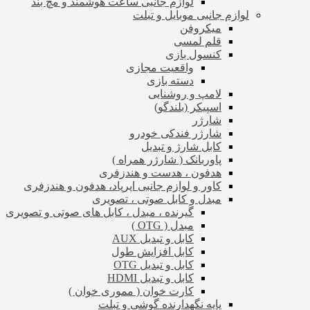
لوازم جانبی ساعت هوشمند و مچ بند
لوازم جانبی موبایل و تبلت
میکروفن
قلم لمسی
کنسول بازی
واقعیت مجازی
دسته بازی
لامپ و روشنایی
اسپیکر (بلندگو)
شارژر
شارژر فندکی خودرو
کابل شارژ و تبدیل
پاوربانک ( شارژر همراه )
هدفون ، هدست و هندزفری
کاور و لوازم جانبی ایرپاد، هدفون و هندزفری
مبدل و کابل صوتی ، تصویری
گیرنده ، مبدل ، کابل های صوتی و تصویری
مبدل ( OTG )
کابل و تبدیل AUX
کابل افزایش طول
کابل و تبدیل OTG
کابل و تبدیل HDMI
کارت خوان ( مموری خوان )
پایه نگهدارنده گوشی و تبلت