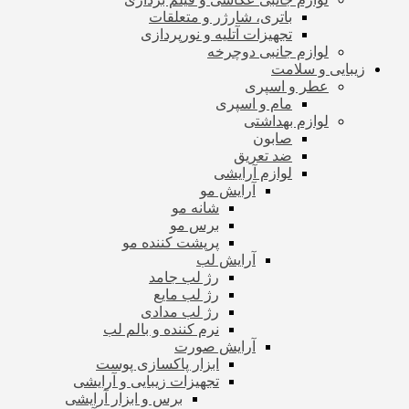
باتری، شارژر و متعلقات
تجهیزات آتلیه و نورپردازی
لوازم جانبی دوچرخه
زیبایی و سلامت
عطر و اسپری
مام و اسپری
لوازم بهداشتی
صابون
ضد تعریق
لوازم آرایشی
آرایش مو
شانه مو
برس مو
پرپشت کننده مو
آرایش لب
رژ لب جامد
رژ لب مایع
رژ لب مدادی
نرم کننده و بالم لب
آرایش صورت
ابزار پاکسازی پوست
تجهیزات زیبایی و آرایشی
برس و ابزار آرایشی