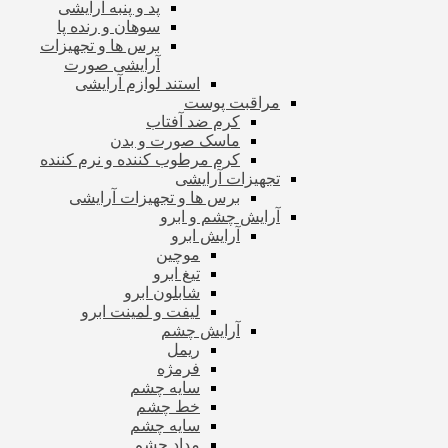
پد و پنبه آرایشی
سوهان و رنده پا
برس ها و تجهیزات
آرایشی صورت
استند لوازم آرایشی
مراقبت پوست
کرم ضد آفتاب
ماسک صورت و بدن
کرم مرطوب کننده و نرم کننده
تجهیزات آرایشی
برس ها و تجهیزات آرایشی
آرایش چشم و ابرو
آرایش ابرو
موچین
تیغ ابرو
شابلون ابرو
لیفت و لمینت ابرو
آرایش چشم
ریمل
فرمژه
سایه چشم
خط چشم
سایه چشم
مداد چشم