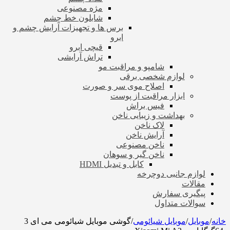
مژه مصنوعی
شابلون خط چشم
برس ها و تجهیزات آرایش چشم و
ابرو
قیچی ابرو
تراش آرایشی
شامپو و مراقبت مو
لوازم شخصی برقی
اصلاح موی سر و صورت
ابزار مراقبت از پوست
فیس براش
بهداشت و زیبایی ناخن
لاک ناخن
آرایش ناخن
ناخن مصنوعی
ناخن گیر و سوهان
کابل و تبدیل HDMI
لوازم جانبی دوچرخه
مقالات
پیگیری سفارش
سوالات متداول
خانه
/
موبایل
/
موبایل شیائومی
/
گوشی موبایل شیائومی می ای 3