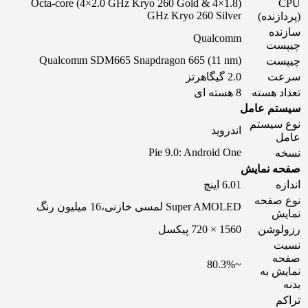
(Octa-core (4×2.0 GHz Kryo 260 Gold & 4×1.8
CPU
GHz Kryo 260 Silver
(پردازنده)
سازنده
Qualcomm
چیپست
(Qualcomm SDM665 Snapdragon 665 (11 nm
چیپست
سرعت
2.0 گیگاهرتز
تعداد هسته
8 هسته ای
سیستم عامل
نوع سیستم
اندروید
عامل
Pie 9.0: Android One
نسخه
صفحه نمایش
اندازه
6.01 اینچ
نوع صفحه
Super AMOLED لمسی خازنی،16 میلیون رنگ
نمایش
رزولوشن
1560 × 720 پیکسل
نسبت
صفحه
~80.3%
نمایش به
بدنه
تراکم