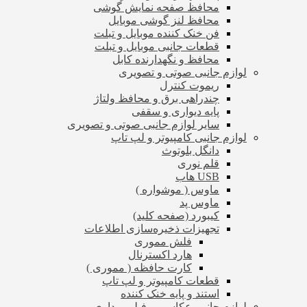
محافظ صفحه نمایش گوشی
محافظ لنز گوشی موبایل
فن خنک کننده موبایل و تبلت
قطعات جانبی موبایل و تبلت
محافظ و نگهدارنده کابل
لوازم جانبی صوتی و تصویری
ریموت کنترل
چندراهی برق و محافظ ولتاژ
پایه دیواری و سقفی
سایر لوازم جانبی صوتی و تصویری
لوازم جانبی کامپیوتر و لپ تاپ
دانگل بلوتوث
قلم نوری
USB هاب
ماوس ( موشواره )
ماوس پد
کیبورد (صفحه کلید)
تجهیزات ذخیره‌سازی اطلاعات
فلش مموری
هارد اکسترنال
کارت حافظه ( مموری )
قطعات کامپیوتر و لپ تاپ
استند و پایه خنک کننده
لوازم جانبی عکاسی و فیلم برداری