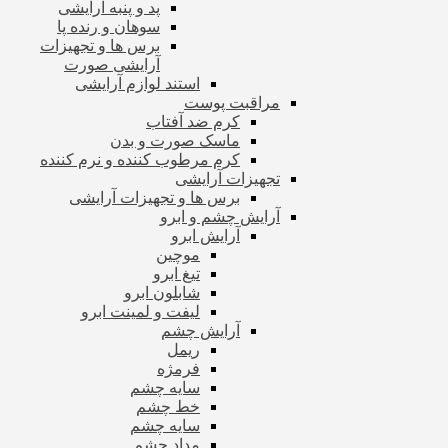
پد و پنبه آرایشی
سوهان و رنده پا
برس ها و تجهیزات
آرایشی صورت
استند لوازم آرایشی
مراقبت پوست
کرم ضد آفتاب
ماسک صورت و بدن
کرم مرطوب کننده و نرم کننده
تجهیزات آرایشی
برس ها و تجهیزات آرایشی
آرایش چشم و ابرو
آرایش ابرو
موچین
تیغ ابرو
شابلون ابرو
لیفت و لمینت ابرو
آرایش چشم
ریمل
فرمژه
سایه چشم
خط چشم
سایه چشم
مداد چشم