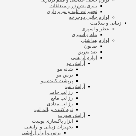
باتری، شارژر و متعلقات
تجهیزات آتلیه و نورپردازی
لوازم جانبی دوچرخه
زیبایی و سلامت
عطر و اسپری
مام و اسپری
لوازم بهداشتی
صابون
ضد تعریق
لوازم آرایشی
آرایش مو
شانه مو
برس مو
پرپشت کننده مو
آرایش لب
رژ لب جامد
رژ لب مایع
رژ لب مدادی
نرم کننده و بالم لب
آرایش صورت
ابزار پاکسازی پوست
تجهیزات زیبایی و آرایشی
برس و ابزار آرایشی