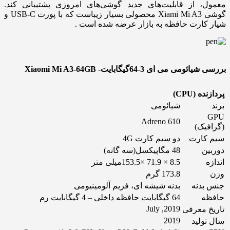
معمول، از قابلیت‌های جدید گوشی‌های امروزی پشتیبانی کند.
گوشی Xiami Mi A3 محصولی بسیار زیباست که با پورت USB-C و
شیار کارت حافظه به بازار عرضه شده است .
بررسی شیائومی می ای 3-64گیگابایت- Xiaomi Mi A3-64GB
پردازنده (CPU)
برند
شیائومی
GPU
Adreno 610
(گرافیک)
سیم کارت
دو سیم کارت 4G
دوربین
48 مگاپیکسل(سه گانه)
اندازه
8.5 × 71.9 ×153.5میلی متر
وزن
173.8 گرم
جنس بدنه
بدنه شیشه ای، فریم آلومینیومی
حافظه
64 گیگابایت حافظه داخلی – 4 گیگابایت رم
2019, July
تاریخ معرفی
2019
سال تولید