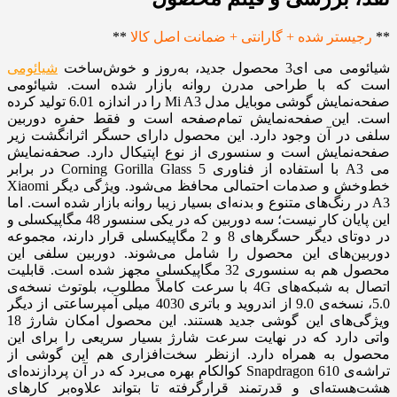
**
رجیستر شده + گارانتی + ضمانت اصل کالا
**
شیائومی می ای3 محصول جدید، به‌روز و خوش‌ساخت
شیائومی
است که با طراحی مدرن روانه بازار شده است. شیائومی
صفحه‌نمایش گوشی موبایل مدل Mi A3 را در اندازه 6.01 تولید کرده
است. این صفحه‌نمایش تمام‌صفحه است و فقط حفره دوربین
سلفی در آن وجود دارد. این محصول دارای حسگر اثرانگشت زیر
صفحه‌نمایش است و سنسوری از نوع اپتیکال دارد. صحفه‌نمایش
می A3 با استفاده از فناوری Corning Gorilla Glass 5 در برابر
خط‌وخش و صدمات احتمالی محافظ می‌شود. ویژگی دیگر Xiaomi
A3 در رنگ‌های متنوع و بدنه‌ای بسیار زیبا روانه بازار شده است. اما
این پایان کار نیست؛ سه دوربین که در یکی سنسور 48 مگاپیکسلی و
در دوتای دیگر حسگرهای 8 و 2 مگاپیکسلی قرار دارند، مجموعه
دوربین‌‌های این محصول را شامل می‌شوند. دوربین سلفی این
محصول هم به سنسوری 32 مگاپیکسلی مجهز شده است. قابلیت
اتصال به شبکه‌های 4G با سرعت کاملاً مطلوب، بلوتوث نسخه‌‌ی
5.0، نسخه‌‌ی 9.0 از اندروید و باتری 4030 میلی آمپرساعتی از دیگر
ویژگی‌های این گوشی جدید هستند. این محصول امکان شارژ 18
واتی دارد که در نهایت سرعت شارژ بسیار سریعی را برای این
محصول به همراه دارد. ازنظر سخت‌‌افزاری هم این گوشی از
تراشه‌‌ی Snapdragon 610 کوالکام بهره می‌برد که در آن پردازنده‌ای
هشت‌هسته‌ا‌ی و قدرتمند قرارگرفته تا بتواند علاوه‌بر کارهای