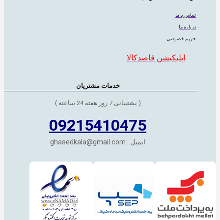
تماس با ما
درباره ما
حریم خصوصی
اپلیکیشن قاصدکالا
خدمات مشتریان
( پشتیبانی 7 روز هفته 24 ساعته )
09215410475
ایمیل : ghasedkala@gmail.com