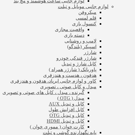
لوازم جانبی ساعت هوشمند و مچ بند
لوازم جانبی موبایل و تبلت
میکروفن
قلم لمسی
کنسول بازی
واقعیت مجازی
دسته بازی
لامپ و روشنایی
اسپیکر (بلندگو)
شارژر
شارژر فندکی خودرو
کابل شارژ و تبدیل
پاوربانک ( شارژر همراه )
هدفون ، هدست و هندزفری
کاور و لوازم جانبی ایرپاد، هدفون و هندزفری
مبدل و کابل صوتی ، تصویری
گیرنده ، مبدل ، کابل های صوتی و تصویری
مبدل ( OTG )
کابل و تبدیل AUX
کابل افزایش طول
کابل و تبدیل OTG
کابل و تبدیل HDMI
کارت خوان ( مموری خوان )
پایه نگهدارنده گوشی و تبلت