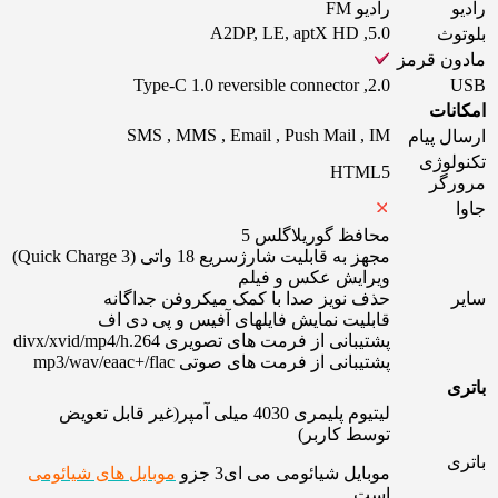
رادیو
رادیو FM
5.0, A2DP, LE, aptX HD
بلوتوث
مادون قرمز
2.0, Type-C 1.0 reversible connector
USB
امکانات
SMS , MMS , Email , Push Mail , IM
ارسال پیام
تکنولوژی
HTML5
مرورگر
جاوا
محافظ گوریلاگلس 5
مجهز به قابلیت شارژسریع 18 واتی (Quick Charge 3)
ویرایش عکس و فیلم
سایر
حذف نویز صدا با کمک میکروفن جداگانه
قابلیت نمایش فایلهای آفیس و پی دی اف
پشتیبانی از فرمت های تصویری divx/xvid/mp4/h.264
پشتیبانی از فرمت های صوتی mp3/wav/eaac+/flac
باتری
لیتیوم پلیمری 4030 میلی آمپر(غیر قابل تعویض
توسط کاربر)
باتری
موبایل شیائومی می ای3 جزو
موبایل های شیائومی
است .