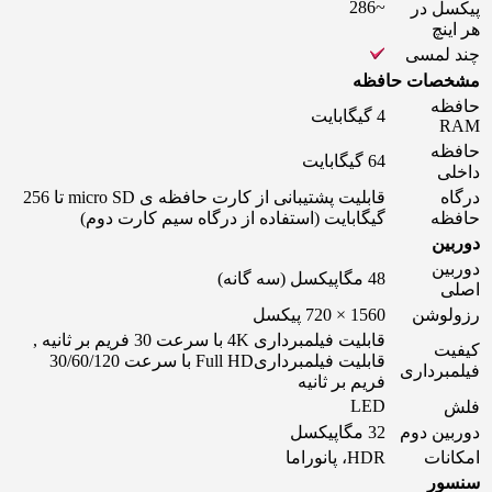
~286
پیکسل در
هر اینچ
چند لمسی
مشخصات حافظه
حافظه
4 گیگابایت
RAM
حافظه
64 گیگابایت
داخلی
درگاه
قابلیت پشتیبانی از کارت حافظه ‌ی micro SD تا 256
حافظه
گیگابایت (استفاده از درگاه سیم کارت دوم)
دوربین
دوربین
48 مگاپیکسل (سه گانه)
اصلی
رزولوشن
1560 × 720 پیکسل
قابلیت فیلمبرداری 4K با سرعت 30 فریم بر ثانیه ,
کیفیت
قابلیت فیلمبرداریFull HD با سرعت 30/60/120
فیلمبرداری
فریم بر ثانیه
LED
فلش
دوربین دوم
32 مگاپیکسل
امکانات
HDR، پانوراما
سنسور