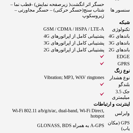
حسگر اثر انگشت( زیرصفحه نمایش) -قطب نما –
سنسور ها
شتاب سنج(حسگر حرکتی) – حسگر مجاورتی –
ژیروسکوپ
شبکه
GSM / CDMA / HSPA / LTE-A
تکنولوژی
باندهای 4G
پشتیبانی کامل از اپراتورهای 4G
باندهای 3G
پشتیبانی کامل از اپراتورهای 3G
باندهای 2G
پشتیبانی کامل از اپراتورهای 2G
EDGE
GPRS
نوع زنگ
Vibration; MP3, WAV ringtones
نوع هشدار
بلندگو
جک 3.5
میلیمتری
اینترنت و ارتباطات
Wi-Fi 802.11 a/b/g/n/ac, dual-band, Wi-Fi Direct,
وایرلس
hotspot
GPS (مکان
A-GPS به همراه GLONASS, BDS
یاب)