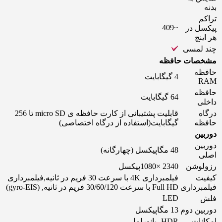
بدنه
تراکم
~409
پیکسل در
هر اینچ
چند لمسی
مشخصات حافظه
حافظه
4 گیگابایت
RAM
حافظه
64 گیگابایت
داخلی
درگاه
قابلیت پشتیبانی از کارت حافظه ‌ی micro SD تا 256
حافظه
گیگابایت(استفاده از درگاه اختصاصی)
دوربین
دوربین
48 مگاپیکسل (چهارگانه)
اصلی
رزولوشن
2340 ×1080پیکسل
کیفیت
فیلمبرداری 4K با سرعت 30 فریم در ثانیه,فیلمبرداری
فیلمبرداری
Full HD با سرعت 30/60/120 فریم در ثانیه, (gyro-EIS)
LED
فلش
دوربین دوم
13 مگاپیکسل
امکانات
HDR، پانوراما