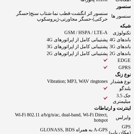
سنسور
سنسور اثر انگشت-قطب نما-شتاب سنج(حسگر
سنسور ها
حرکتی)-حسگر مجاورتی-ژیروسکوپ
شبکه
GSM / HSPA / LTE-A
تکنولوژی
باندهای 4G
پشتیبانی کامل از اپراتورهای 4G
باندهای 3G
پشتیبانی کامل از اپراتورهای 3G
باندهای 2G
پشتیبانی کامل از اپراتورهای 2G
EDGE
GPRS
نوع زنگ
Vibration; MP3, WAV ringtones
نوع هشدار
بلندگو
جک 3.5
میلیمتری
اینترنت و ارتباطات
Wi-Fi 802.11 a/b/g/n/ac, dual-band, Wi-Fi Direct,
وایرلس
hotspot
GPS
A-GPS به همراه GLONASS, BDS
(مکان یاب)