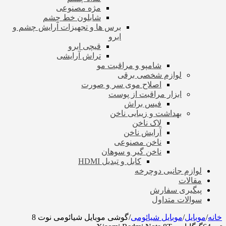
مژه مصنوعی
شابلون خط چشم
برس ها و تجهیزات آرایش چشم و
ابرو
قیچی ابرو
تراش آرایشی
شامپو و مراقبت مو
لوازم شخصی برقی
اصلاح موی سر و صورت
ابزار مراقبت از پوست
فیس براش
بهداشت و زیبایی ناخن
لاک ناخن
آرایش ناخن
ناخن مصنوعی
ناخن گیر و سوهان
کابل و تبدیل HDMI
لوازم جانبی دوچرخه
مقالات
پیگیری سفارش
سوالات متداول
خانه
/
موبایل
/
موبایل شیائومی
/
گوشی موبایل شیائومی نوت 8