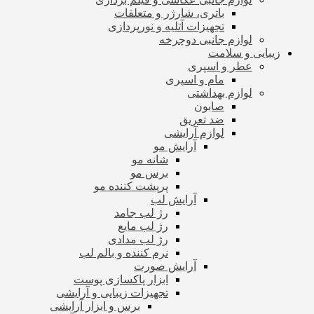
باتری، شارژر و متعلقات
تجهیزات آتلیه و نورپردازی
لوازم جانبی دوچرخه
زیبایی و سلامت
عطر و اسپری
مام و اسپری
لوازم بهداشتی
صابون
ضد تعریق
لوازم آرایشی
آرایش مو
شانه مو
برس مو
پرپشت کننده مو
آرایش لب
رژ لب جامد
رژ لب مایع
رژ لب مدادی
نرم کننده و بالم لب
آرایش صورت
ابزار پاکسازی پوست
تجهیزات زیبایی و آرایشی
برس و ابزار آرایشی