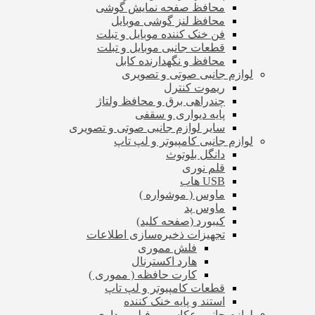
محافظ صفحه نمایش گوشی
محافظ لنز گوشی موبایل
فن خنک کننده موبایل و تبلت
قطعات جانبی موبایل و تبلت
محافظ و نگهدارنده کابل
لوازم جانبی صوتی و تصویری
ریموت کنترل
چندراهی برق و محافظ ولتاژ
پایه دیواری و سقفی
سایر لوازم جانبی صوتی و تصویری
لوازم جانبی کامپیوتر و لپ تاپ
دانگل بلوتوث
قلم نوری
USB هاب
ماوس ( موشواره )
ماوس پد
کیبورد (صفحه کلید)
تجهیزات ذخیره‌سازی اطلاعات
فلش مموری
هارد اکسترنال
کارت حافظه ( مموری )
قطعات کامپیوتر و لپ تاپ
استند و پایه خنک کننده
لوازم جانبی عکاسی و فیلم برداری