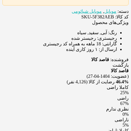
دسته:
موبایل
,
موبایل شیائومی
کد کالا: SKU-5F382AEB
ویژگی‌های محصول
رنگ:
آبی, سفید, سیاه
رجیستری:
رجیستر شده
گارانتی:
18 ماهه به همراه کد رجیستری
ارسال از:
۱ روز کاری آینده
فروشنده:
قاصد کالا
بازگشت
قاصد کالا
(عضویت: 1404-04-27)
46.4%
رضایت از کالا
(4,126 نفر)
کاملا راضی
25%
راضی
67%
نظری ندارم
0%
ناراضی
5%
کاملا ناراضی