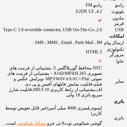
رادیو
رادیو FM
4.2, A2DP, LE
بلوتوث
مادون
قرمز
2.0, Type-C 1.0 reversible connector, USB On-The-Go
USB
امکانات
SMS , MMS , Email , Push Mail , IM
ارسال پیام
تکنولوژی
HTML 5
مرورگر
جاوا
NFC-محافظ گوریلاگلس 5- پشتیبانی از فرمت های
تصویری XviD/MP4/H.265 – پشتیبانی از فرمت های
صوتی MP3/WAV/eAAC+/Flac -ویرایش عکس و
سایر
فیلم-قابلیت نمایش فایلهای آفیس و پی دی
اف،پشتیبانی از رابط کاربری MIUI 10,قابلیت شارژ
سریع باتری 18 واتی
باتری
لیتیوم پلیمری 4000 میلی آمپر(غیر قابل تعویض توسط
کاربر)
باتری
گوشی شیائومی نوت8 تی جزو
موبایل شیائومی
است .