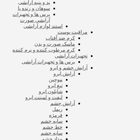
پد و پنبه آرایشی
سوهان و رنده پا
برس ها و تجهیزات
آرایشی صورت
استند لوازم آرایشی
مراقبت پوست
کرم ضد آفتاب
ماسک صورت و بدن
کرم مرطوب کننده و نرم کننده
تجهیزات آرایشی
برس ها و تجهیزات آرایشی
آرایش چشم و ابرو
آرایش ابرو
موچین
تیغ ابرو
شابلون ابرو
لیفت و لمینت ابرو
آرایش چشم
ریمل
فرمژه
سایه چشم
خط چشم
سایه چشم
مداد چشم