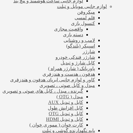
لوازم جانبی ساعت هوشمند و مچ بند
لوازم جانبی موبایل و تبلت
میکروفن
قلم لمسی
کنسول بازی
واقعیت مجازی
دسته بازی
لامپ و روشنایی
اسپیکر (بلندگو)
شارژر
شارژر فندکی خودرو
کابل شارژ و تبدیل
پاوربانک ( شارژر همراه )
هدفون ، هدست و هندزفری
کاور و لوازم جانبی ایرپاد، هدفون و هندزفری
مبدل و کابل صوتی ، تصویری
گیرنده ، مبدل ، کابل های صوتی و تصویری
مبدل ( OTG )
کابل و تبدیل AUX
کابل افزایش طول
کابل و تبدیل OTG
کابل و تبدیل HDMI
کارت خوان ( مموری خوان )
پایه نگهدارنده گوشی و تبلت