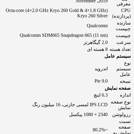
2019, November
معرفی
(Octa-core (4×2.0 GHz Kryo 260 Gold & 4×1.8 GHz
CPU
Kryo 260 Silver
(پردازنده)
سازنده
Qualcomm
چیپست
(Qualcomm SDM665 Snapdragon 665 (11 nm
چیپست
سرعت
2.0 گیگاهرتز
تعداد هسته
8 هسته ای
سیستم عامل
نوع
سیستم
اندروید
عامل
9.0 Pie
نسخه
صفحه نمایش
اندازه
6.3 اینچ
نوع صفحه
IPS LCD لمسی خازنی، 16 میلیون رنگ
نمایش
رزولوشن
2340 × 1080 پیکسل
نسبت
صفحه
~80.2%
نمایش به