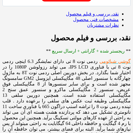
نقد، بررسی و فیلم محصول
مشخصات فنی محصول
نظرات مشتریان
نقد، بررسی و فیلم محصول
**
ریجستر شده + گارانتی + ارسال سریع
**
گوشی شیائومی
ردمی نوت 8 تی دارای نمایشگر 6.3 اینچی ردمی
نوت 8 تی با فناوری IPS LCD، می تواند رزولوشن 1080P را در
اختیار شما بگذارد. در بخش دوربین اصلی ردمی نوت 8T به ماژول
چهارگانه با سنسور اصلی 48 مگاپیکسلی ایزوسل GM2 سامسونگ
مجهز شده است و برای سایر سنسورها از 8 مگاپیکسلی فوق
عریض، سنسور 2 مگاپیکسلی ماکرو و سنسور عمق سنج 2
مگاپیکسلی استفاده شده است. همچنین دوربین سلفی 13
مگاپیکسلی وظیفه ثبت عکس های سلفی را برعهده دارد . قلب
تپنده ردمی نوت 8 را تراشه اسنپ دراگون 665 با فناوری ساخت 11
نانومتری تشکیل می دهد که پردازنده هشت هسته ای آن می تواند
به راحتی از عهده کارهای مولتی تسکینگ برآید. همچنین این محصول
با رم 4 گیگایت و حافظه داخلی 64 گیگابایت به راحتی میتواند از پس
نیازهای شما برآید. البته برای فضای بیشتر، می توان حافظه آن را