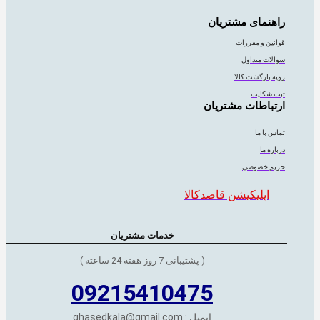
راهنمای مشتریان
قوانین و مقررات
سوالات متداول
رویه بازگشت کالا
ثبت شکایت
ارتباطات مشتریان
تماس با ما
درباره ما
حریم خصوصی
اپلیکیشن قاصدکالا
خدمات مشتریان
( پشتیبانی 7 روز هفته 24 ساعته )
09215410475
ایمیل : ghasedkala@gmail.com