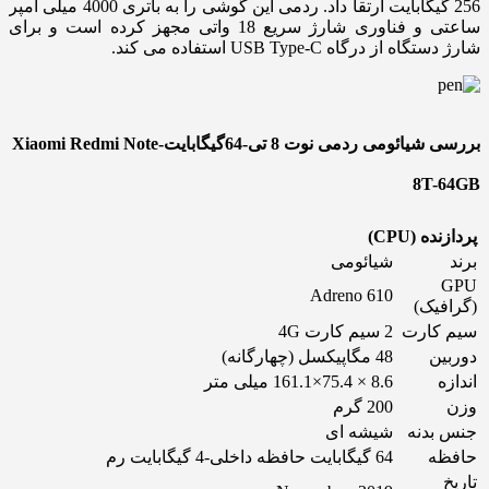
256 گیگابایت ارتقا داد. ردمی این گوشی را به باتری 4000 میلی آمپر
ساعتی و فناوری شارژ سریع 18 واتی مجهز کرده است و برای
شارژ دستگاه از درگاه USB Type-C استفاده می کند.
بررسی شیائومی ردمی نوت 8 تی-64گیگابایت-Xiaomi Redmi Note
8T-64GB
پردازنده (CPU)
برند
شیائومی
GPU
Adreno 610
(گرافیک)
سیم کارت
2 سیم کارت 4G
دوربین
48 مگاپیکسل (چهارگانه)
اندازه
8.6 × 75.4×161.1 میلی متر
وزن
200 گرم
جنس بدنه
شیشه ای
حافظه
64 گیگابایت حافظه داخلی-4 گیگابایت رم
تاریخ