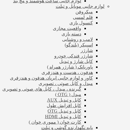
لوازم جانبی ساعت هوشمند و مچ بند
لوازم جانبی موبایل و تبلت
میکروفن
قلم لمسی
کنسول بازی
واقعیت مجازی
دسته بازی
لامپ و روشنایی
اسپیکر (بلندگو)
شارژر
شارژر فندکی خودرو
کابل شارژ و تبدیل
پاوربانک ( شارژر همراه )
هدفون ، هدست و هندزفری
کاور و لوازم جانبی ایرپاد، هدفون و هندزفری
مبدل و کابل صوتی ، تصویری
گیرنده ، مبدل ، کابل های صوتی و تصویری
مبدل ( OTG )
کابل و تبدیل AUX
کابل افزایش طول
کابل و تبدیل OTG
کابل و تبدیل HDMI
کارت خوان ( مموری خوان )
پایه نگهدارنده گوشی و تبلت