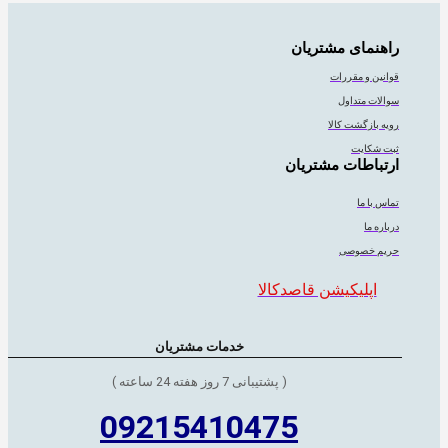
راهنمای مشتریان
قوانین و مقررات
سوالات متداول
رویه بازگشت کالا
ثبت شکایت
ارتباطات مشتریان
تماس با ما
درباره ما
حریم خصوصی
اپلیکیشن قاصدکالا
خدمات مشتریان
( پشتیبانی 7 روز هفته 24 ساعته )
09215410475