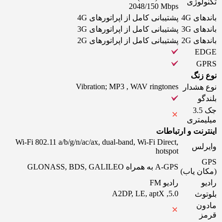
تکنولوژی
2048/150 Mbps
باندهای 4G
پشتیبانی کامل از اپراتورهای 4G
باندهای 3G
پشتیبانی کامل از اپراتورهای 3G
باندهای 2G
پشتیبانی کامل از اپراتورهای 2G
EDGE
GPRS
نوع زنگ
Vibration; MP3 , WAV ringtones
نوع هشدار
بلندگو
جک 3.5
میلیمتری
اینترنت و ارتباطات
Wi-Fi 802.11 a/b/g/n/ac/ax, dual-band, Wi-Fi Direct,
وایرلس
hotspot
GPS
A-GPS به همراه GLONASS, BDS, GALILEO
(مکان یاب)
رادیو
رادیو FM
5.0, A2DP, LE, aptX
بلوتوث
مادون
قرمز