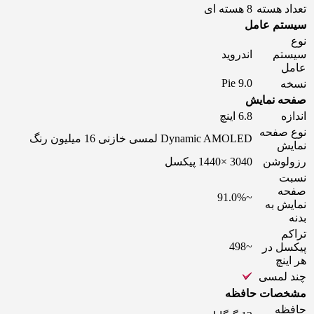
تعداد هسته
8 هسته ای
سیستم عامل
نوع
سیستم
اندروید
عامل
9.0 Pie
نسخه
صفحه نمایش
اندازه
6.8 اینچ
نوع صفحه
Dynamic AMOLED لمسی خازنی 16 میلیون رنگ
نمایش
رزولوشن
3040 ×1440 پیکسل
نسبت
صفحه
~91.0%
نمایش به
بدنه
تراکم
~498
پیکسل در
هر اینچ
چند لمسی
مشخصات حافظه
حافظه