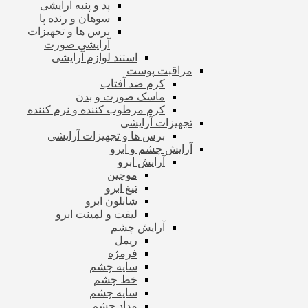
پد و پنبه آرایشی
سوهان و رنده پا
برس ها و تجهیزات
آرایشی صورت
استند لوازم آرایشی
مراقبت پوست
کرم ضد آفتاب
ماسک صورت و بدن
کرم مرطوب کننده و نرم کننده
تجهیزات آرایشی
برس ها و تجهیزات آرایشی
آرایش چشم و ابرو
آرایش ابرو
موچین
تیغ ابرو
شابلون ابرو
لیفت و لمینت ابرو
آرایش چشم
ریمل
فرمژه
سایه چشم
خط چشم
سایه چشم
مداد چشم