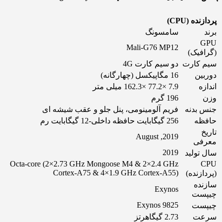
پردازنده (CPU)
برند
سامسونگ
GPU
Mali-G76 MP12
(گرافیک)
سیم کارت
دو سیم کارت 4G
دوربین
16 مگاپیکسل (چهارگانه)
اندازه
7.9 ×77.2 ×162.3 میلی متر
وزن
196 گرم
جنس بدنه
فریم آلومینومی، پنل جلو و عقب شیشه ای
حافظه
256 گیگابایت حافظه داخلی-12 گیگابایت رم
تاریخ
2019, August
معرفی
2019
سال تولید
Octa-core (2×2.73 GHz Mongoose M4 & 2×2.4 GHz
CPU
Cortex-A75 & 4×1.9 GHz Cortex-A55)
(پردازنده)
سازنده
Exynos
چیپست
Exynos 9825
چیپست
سرعت
2.73 گیگاهرتز