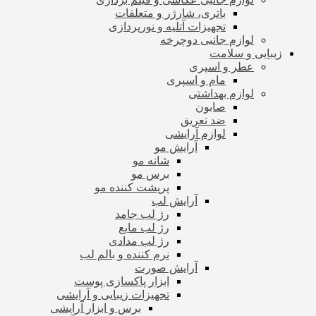
باتری، شارژر و متعلقات
تجهیزات آتلیه و نورپردازی
لوازم جانبی دوچرخه
زیبایی و سلامت
عطر و اسپری
مام و اسپری
لوازم بهداشتی
صابون
ضد تعریق
لوازم آرایشی
آرایش مو
شانه مو
برس مو
پرپشت کننده مو
آرایش لب
رژ لب جامد
رژ لب مایع
رژ لب مدادی
نرم کننده و بالم لب
آرایش صورت
ابزار پاکسازی پوست
تجهیزات زیبایی و آرایشی
برس و ابزار آرایشی