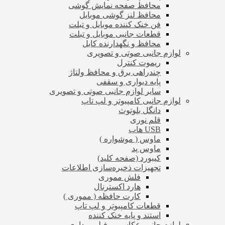
محافظ صفحه نمایش گوشی
محافظ لنز گوشی موبایل
فن خنک کننده موبایل و تبلت
قطعات جانبی موبایل و تبلت
محافظ و نگهدارنده کابل
لوازم جانبی صوتی و تصویری
ریموت کنترل
چندراهی برق و محافظ ولتاژ
پایه دیواری و سقفی
سایر لوازم جانبی صوتی و تصویری
لوازم جانبی کامپیوتر و لپ تاپ
دانگل بلوتوث
قلم نوری
USB هاب
ماوس ( موشواره )
ماوس پد
کیبورد (صفحه کلید)
تجهیزات ذخیره‌سازی اطلاعات
فلش مموری
هارد اکسترنال
کارت حافظه ( مموری )
قطعات کامپیوتر و لپ تاپ
استند و پایه خنک کننده
لوازم جانبی عکاسی و فیلم برداری