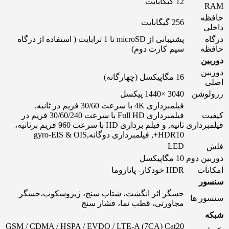
12 گیگابایت
RAM
حافظه
256 گیگابایت
داخلی
درگاه
پشتیبانی از microSD تا 1 ترابایت ( استفاده از درگاه
حافظه
سیم کارت دوم)
دوربین
دوربین
16 مگاپیکسل (چهارگانه)
اصلی
رزولوشن
3040 ×1440 پیکسل
فیلمبرداری 4K با سرعت 30/60 فریم در ثانیه,
کیفیت
فیلمبرداری Full HD با سرعت 30/60/240 فریم در
فیلمبرداری
ثانیه, و فیلم برداری HD با سرعت 960 فریم برثانیه،
HDR10+, فیلمبرداری دوگانه,gyro-EIS & OIS
LED
فلش
دوربین دوم
10 مگاپیکسل
امکانات
HDR خودکار- پاناروما
سنسور
حسگر اثر انگشت، شتاب سنج، ژیروسکوپ،حسگر
سنسور ها
مجاورتی، قطب نما، فشار سنج
شبکه
GSM / CDMA / HSPA / EVDO / LTE-A (7CA) Cat20