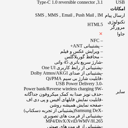
3.1, Type-C 1.0 reversible connector
USB
امکانات
SMS , MMS , Email , Push Mail , IM
ارسال پیام
تکنولوژی
HTML5
مرورگر
جاوا
– NFC
– پشتیبانی ANT+
– ویرایش عکس و فیلم
– محافظ گوریلاگلس
-شارژ سریع باتری 45 واتی
-پشتیبانی از رابط کاربری One UI
-پشتیبانی از صدای Dolby Atmos/AKGI
-قابلیت شارژ بی سیم Qi/PMA
-USB Power Delivery 3.0
-Power bank/Reverse wireless charging 9W
سایر
-حذف نویز صدا به کمک میکروفون جداگانه
-قابلیت نمایش فایلهای آفیس و پی دی اف
-صفحه نمایش همیشه روشن
-Samsung DeX(پشتیبانی از تجربه دسکتاپ)
-پشتیبانی از فرمت های تصویری
MP4/DivX/XviD/WMV/H.265
-پشتیبانی از فرمت های صوتی