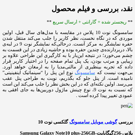
نقد، بررسی و فیلم محصول
**
ریجستر شده + گارانتی + ارسال سریع
**
سامسونگ نوت 10 پلاس در مقایسه با مدل‌های سال قبل، اولین
موردی که در نگاه نخست، نظر کاربر را جلب می‌کند منتقل شدن
حفره نمایشگر به مرکز آنست. در‌حالی‌که نمایشگر نوت 9 در لبه‌ی
بالا، دربردارنده‌ی چندین حفره بوده و حاشیه زیادی در این قسمت به
چشم می‌خورد؛ در نتیجه این‌بار با به کارگیری این طراحی علاوه بر
زیبایی و مرتب بودن، یک پنل تمام صفحه را در اختیار کاربر قرار
داده که تجربه بینظیری از مالتی‌مدیا را به ارمغان خواهد آورد.
بی‌جهت نیست که
سامسونگ
نوع این پنل را “سینماتیک اینفینیتی”
نامیده است. از پنل جلو که بگذریم، نوبت به طراحی پنل عقب
می‌رسد. اولین نکته‌ای که در این بخش نظر را جلب می‌کند این است
که نسبت به نوت 9، نوع چینش ماژول دوربین‌ها به جای افقی به
عمودی تغییر پیدا کرده است .
بررسی
گوشی موبایل سامسونگ
گلکسی نوت 10
پلاس-256گیگابایت-Samsung Galaxy Note10 plus-256GB