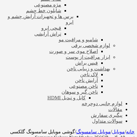
مژه مصنوعی
شابلون خط چشم
برس ها و تجهیزات آرایش چشم و
ابرو
قیچی ابرو
تراش آرایشی
شامپو و مراقبت مو
لوازم شخصی برقی
اصلاح موی سر و صورت
ابزار مراقبت از پوست
فیس براش
بهداشت و زیبایی ناخن
لاک ناخن
آرایش ناخن
ناخن مصنوعی
ناخن گیر و سوهان
کابل و تبدیل HDMI
لوازم جانبی دوچرخه
مقالات
پیگیری سفارش
سوالات متداول
خانه
/
موبایل
/
موبایل سامسونگ
/
گوشی موبایل سامسونگ گلکسی