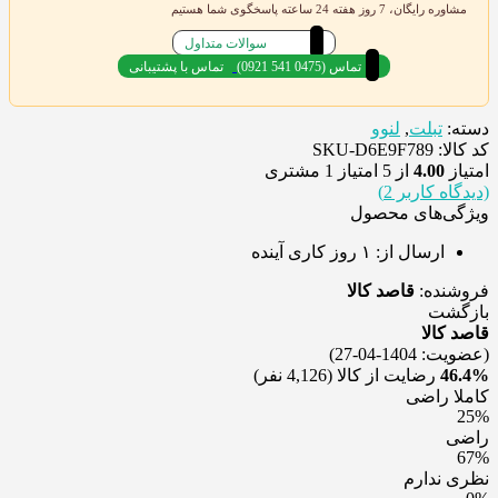
مشاوره رایگان، 7 روز هفته 24 ساعته پاسخگوی شما هستیم
سوالات متداول
(0921 541 0475) تماس
تماس با پشتیبانی
دسته:
تبلت
,
لنوو
کد کالا: SKU-D6E9F789
امتیاز
4.00
از 5 امتیاز
1
مشتری
(دیدگاه کاربر
2
)
ویژگی‌های محصول
ارسال از:
۱ روز کاری آینده
فروشنده:
قاصد کالا
بازگشت
قاصد کالا
(عضویت: 1404-04-27)
46.4%
رضایت از کالا
(4,126 نفر)
کاملا راضی
25%
راضی
67%
نظری ندارم