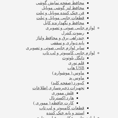
محافظ صفحه نمایش گوشی
محافظ لنز گوشی موبایل
فن خنک کننده موبایل و تبلت
قطعات جانبی موبایل و تبلت
محافظ و نگهدارنده کابل
لوازم جانبی صوتی و تصویری
ریموت کنترل
چندراهی برق و محافظ ولتاژ
پایه دیواری و سقفی
سایر لوازم جانبی صوتی و تصویری
لوازم جانبی کامپیوتر و لپ تاپ
دانگل بلوتوث
قلم نوری
USB هاب
ماوس ( موشواره )
ماوس پد
کیبورد (صفحه کلید)
تجهیزات ذخیره‌سازی اطلاعات
فلش مموری
هارد اکسترنال
کارت حافظه ( مموری )
قطعات کامپیوتر و لپ تاپ
استند و پایه خنک کننده
لوازم جانبی عکاسی و فیلم برداری