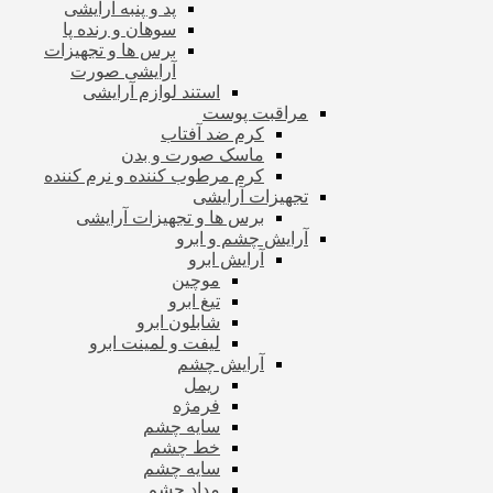
پد و پنبه آرایشی
سوهان و رنده پا
برس ها و تجهیزات
آرایشی صورت
استند لوازم آرایشی
مراقبت پوست
کرم ضد آفتاب
ماسک صورت و بدن
کرم مرطوب کننده و نرم کننده
تجهیزات آرایشی
برس ها و تجهیزات آرایشی
آرایش چشم و ابرو
آرایش ابرو
موچین
تیغ ابرو
شابلون ابرو
لیفت و لمینت ابرو
آرایش چشم
ریمل
فرمژه
سایه چشم
خط چشم
سایه چشم
مداد چشم