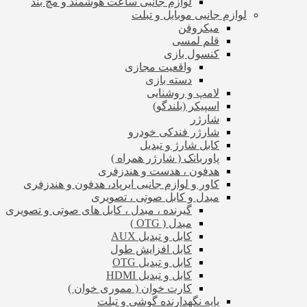
لوازم جانبی ساعت هوشمند و مچ بند
لوازم جانبی موبایل و تبلت
میکروفن
قلم لمسی
کنسول بازی
واقعیت مجازی
دسته بازی
لامپ و روشنایی
اسپیکر (بلندگو)
شارژر
شارژر فندکی خودرو
کابل شارژ و تبدیل
پاوربانک ( شارژر همراه )
هدفون ، هدست و هندزفری
کاور و لوازم جانبی ایرپاد، هدفون و هندزفری
مبدل و کابل صوتی ، تصویری
گیرنده ، مبدل ، کابل های صوتی و تصویری
مبدل ( OTG )
کابل و تبدیل AUX
کابل افزایش طول
کابل و تبدیل OTG
کابل و تبدیل HDMI
کارت خوان ( مموری خوان )
پایه نگهدارنده گوشی و تبلت