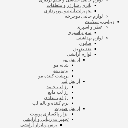
باتری، شارژر و متعلقات
تجهیزات آتلیه و نورپردازی
لوازم جانبی دوچرخه
زیبایی و سلامت
عطر و اسپری
مام و اسپری
لوازم بهداشتی
صابون
ضد تعریق
لوازم آرایشی
آرایش مو
شانه مو
برس مو
پرپشت کننده مو
آرایش لب
رژ لب جامد
رژ لب مایع
رژ لب مدادی
نرم کننده و بالم لب
آرایش صورت
ابزار پاکسازی پوست
تجهیزات زیبایی و آرایشی
برس و ابزار آرایشی