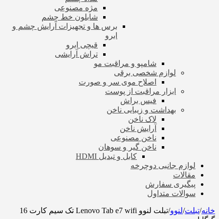
مژه مصنوعی
شابلون خط چشم
برس ها و تجهیزات آرایش چشم و
ابرو
قیچی ابرو
تراش آرایشی
شامپو و مراقبت مو
لوازم شخصی برقی
اصلاح موی سر و صورت
ابزار مراقبت از پوست
فیس براش
بهداشت و زیبایی ناخن
لاک ناخن
آرایش ناخن
ناخن مصنوعی
ناخن گیر و سوهان
کابل و تبدیل HDMI
لوازم جانبی دوچرخه
مقالات
پیگیری سفارش
سوالات متداول
خانه
/
تبلت
/
لنوو
/
تبلت لنوو Lenovo Tab e7 wifi تک سیم کارت 16