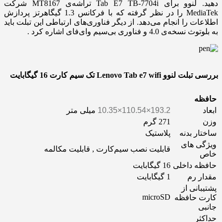
دهید. لنوو برای Tab E7 TB-7704i تراشه‌ی MT8167 شرکت
MediaTek را در ‌نظر ‌گرفته که با فرکانس 1.3 گیگاهرتز پردازش
اطلاعات را انجام می‌دهد. از دیگر فناوری‌های ارتباطی این تبلت باید
به بلوتوث نسخه‌ی 4.0 و فناوری بی‌سیم وای‌فای اشاره کرد .
بررسی تبلت لنوو Lenovo Tab e7 wifi تک سیم کارت 16 گیگابایت
حافظه
ابعاد
193.2×110.54×10.35
میلی متر
وزن
271 گرم
ساختار بدنه
پلاستیک
ویژگی های
قابلیت نصب سیم‌کارت , قابلیت مکالمه
خاص
حافظه داخلی
16 گیگابایت
مقدار رم
1 گیگابایت
پشتیبانی از
microSD
کارت حافظه
جانبی
حداکثر