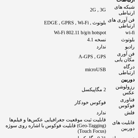
شبکه های
2G , 3G
ارتباطی
فن آوری های
بلوتوث , EDGE , GPRS , Wi-Fi
ارتباطی
Wi-Fi 802.11 b/g/n hotspot
wi-fi
بلوتوث
نسخه 4.1
رادیو
ندارد
فن آوری
A-GPS , GPS
مکان یابی
درگاه
microUSB
ارتباطی
دوربین
رزولوشن
2 مگاپیکسل
عکس
فناوری
فوکوس خودکار
فوکوس
فلش
ندارد
قابلیت ثبت موقعیت جغرافیایی عکس‌ها و فیلم‌ها
قابلیت های
(Geo-Tagging) قابلیت فوکوس با اشاره روی سوژه
دوربین
(Touch Focus)