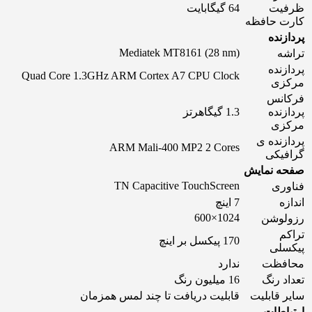
ظرفیت
64 گیگابایت
کارت حافظه
پردازنده
Mediatek MT8161 (28 nm)
تراشه
پردازنده
Quad Core 1.3GHz ARM Cortex A7 CPU Clock
مرکزی
فرکانس
پردازنده
1.3 گیگاهرتز
مرکزی
پردازنده ی
ARM Mali-400 MP2 2 Cores
گرافیکی
صفحه نمایش
TN Capacitive TouchScreen
فناوری
اندازه
7 اینچ
1024×600
رزولوشن
تراکم
170 پیکسل بر اینچ
پیکسلی
محافظت
ندارد
تعداد رنگ
16 میلیون رنگ
سایر قابلیت
قابلیت دریافت تا چند لمس همزمان
ارتباطات