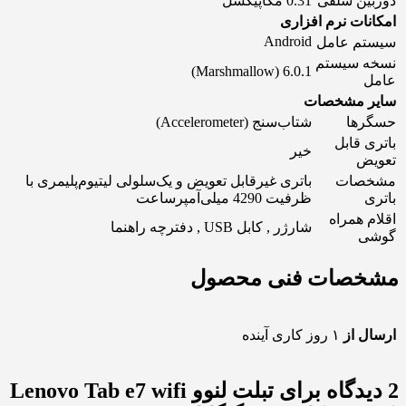
دوربین سلفی
0.31 مگاپیکسل
امکانات نرم افزاری
Android
سیستم عامل
نسخه سیستم
6.0.1 (Marshmallow)
عامل
سایر مشخصات
حسگرها
شتاب‌سنج (Accelerometer)
باتری قابل
خیر
تعویض
مشخصات
باتری غیرقابل تعویض و یک‌سلولی لیتیوم‌پلیمری با
باتری
ظرفیت 4290 میلی‌آمپرساعت
اقلام همراه
شارژر , کابل USB , دفترچه‌ راهنما
گوشی
مشخصات فنی محصول
ارسال از
۱ روز کاری آینده
2 دیدگاه برای
تبلت لنوو Lenovo Tab e7 wifi