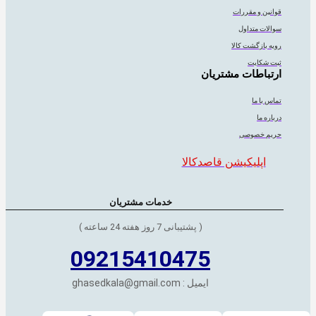
قوانین و مقررات
سوالات متداول
رویه بازگشت کالا
ثبت شکایت
ارتباطات مشتریان
تماس با ما
درباره ما
حریم خصوصی
اپلیکیشن قاصدکالا
خدمات مشتریان
( پشتیبانی 7 روز هفته 24 ساعته )
09215410475
ایمیل : ghasedkala@gmail.com