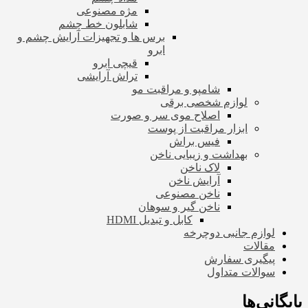
مژه مصنوعی
شابلون خط چشم
برس ها و تجهیزات آرایش چشم و
ابرو
قیچی ابرو
تراش آرایشی
شامپو و مراقبت مو
لوازم شخصی برقی
اصلاح موی سر و صورت
ابزار مراقبت از پوست
فیس براش
بهداشت و زیبایی ناخن
لاک ناخن
آرایش ناخن
ناخن مصنوعی
ناخن گیر و سوهان
کابل و تبدیل HDMI
لوازم جانبی دوچرخه
مقالات
پیگیری سفارش
سوالات متداول
بایگانی‌ها