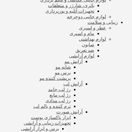
باتری، شارژر و متعلقات
تجهیزات آتلیه و نورپردازی
لوازم جانبی دوچرخه
زیبایی و سلامت
عطر و اسپری
مام و اسپری
لوازم بهداشتی
صابون
ضد تعریق
لوازم آرایشی
آرایش مو
شانه مو
برس مو
پرپشت کننده مو
آرایش لب
رژ لب جامد
رژ لب مایع
رژ لب مدادی
نرم کننده و بالم لب
آرایش صورت
ابزار پاکسازی پوست
تجهیزات زیبایی و آرایشی
برس و ابزار آرایشی