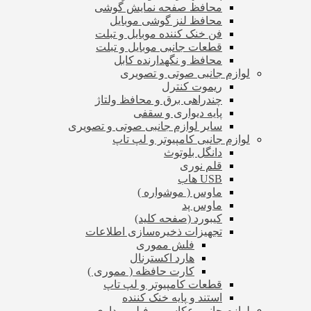
محافظ صفحه نمایش گوشی
محافظ لنز گوشی موبایل
فن خنک کننده موبایل و تبلت
قطعات جانبی موبایل و تبلت
محافظ و نگهدارنده کابل
لوازم جانبی صوتی و تصویری
ریموت کنترل
چندراهی برق و محافظ ولتاژ
پایه دیواری و سقفی
سایر لوازم جانبی صوتی و تصویری
لوازم جانبی کامپیوتر و لپ تاپ
دانگل بلوتوث
قلم نوری
USB هاب
ماوس ( موشواره )
ماوس پد
کیبورد (صفحه کلید)
تجهیزات ذخیره‌سازی اطلاعات
فلش مموری
هارد اکسترنال
کارت حافظه ( مموری )
قطعات کامپیوتر و لپ تاپ
استند و پایه خنک کننده
لوازم جانبی عکاسی و فیلم برداری