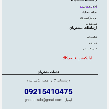
قوانین و مقررات
سوالات متداول
رویه بازگشت کالا
ثبت شکایت
ارتباطات مشتریان
تماس با ما
درباره ما
حریم خصوصی
اپلیکیشن قاصدکالا
خدمات مشتریان
( پشتیبانی 7 روز هفته 24 ساعته )
09215410475
ایمیل : ghasedkala@gmail.com