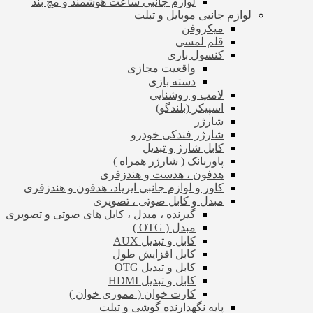
لوازم جانبی ساعت هوشمند و مچ بند
لوازم جانبی موبایل و تبلت
میکروفن
قلم لمسی
کنسول بازی
واقعیت مجازی
دسته بازی
لامپ و روشنایی
اسپیکر (بلندگو)
شارژر
شارژر فندکی خودرو
کابل شارژ و تبدیل
پاوربانک ( شارژر همراه )
هدفون ، هدست و هندزفری
کاور و لوازم جانبی ایرپاد، هدفون و هندزفری
مبدل و کابل صوتی ، تصویری
گیرنده ، مبدل ، کابل های صوتی و تصویری
مبدل ( OTG )
کابل و تبدیل AUX
کابل افزایش طول
کابل و تبدیل OTG
کابل و تبدیل HDMI
کارت خوان ( مموری خوان )
پایه نگهدارنده گوشی و تبلت