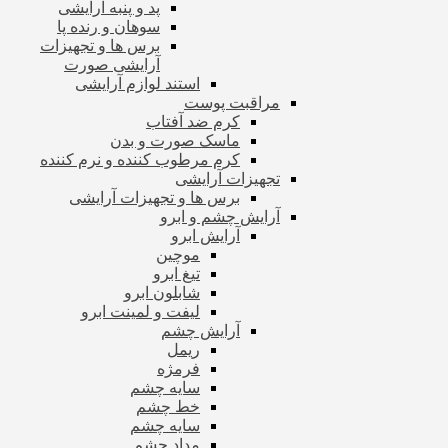
پد و پنبه آرایشی
سوهان و رنده پا
برس ها و تجهیزات
آرایشی صورت
استند لوازم آرایشی
مراقبت پوست
کرم ضد آفتاب
ماسک صورت و بدن
کرم مرطوب کننده و نرم کننده
تجهیزات آرایشی
برس ها و تجهیزات آرایشی
آرایش چشم و ابرو
آرایش ابرو
موچین
تیغ ابرو
شابلون ابرو
لیفت و لمینت ابرو
آرایش چشم
ریمل
فرمژه
سایه چشم
خط چشم
سایه چشم
مداد چشم