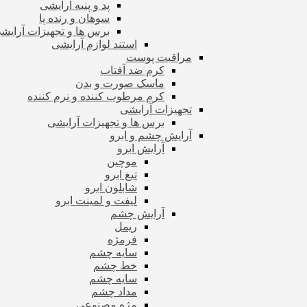
پد و پنبه آرایشی
سوهان و رنده پا
برس ها و تجهیزات آرای
استند لوازم آرایشی
مراقبت پوست
کرم ضد آفتاب
ماسک صورت و بدن
کرم مرطوب کننده و نرم کننده
تجهیزات آرایشی
برس ها و تجهیزات آرایشی
آرایش چشم و ابرو
آرایش ابرو
موچین
تیغ ابرو
شابلون ابرو
لیفت و لمینت ابرو
آرایش چشم
ریمل
فرمژه
سایه چشم
خط چشم
سایه چشم
مداد چشم
مژه مصنوعی