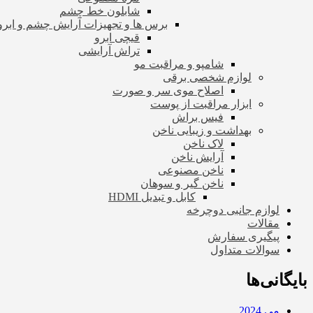
شابلون خط چشم
برس ها و تجهیزات آرایش چشم و ابرو
قیچی ابرو
تراش آرایشی
شامپو و مراقبت مو
لوازم شخصی برقی
اصلاح موی سر و صورت
ابزار مراقبت از پوست
فیس براش
بهداشت و زیبایی ناخن
لاک ناخن
آرایش ناخن
ناخن مصنوعی
ناخن گیر و سوهان
کابل و تبدیل HDMI
لوازم جانبی دوچرخه
مقالات
پیگیری سفارش
سوالات متداول
بایگانی‌ها
می 2024