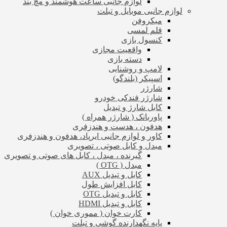
لوازم جانبی ساعت هوشمند و مچ بند
لوازم جانبی موبایل و تبلت
میکروفن
قلم لمسی
کنسول بازی
واقعیت مجازی
دسته بازی
لامپ و روشنایی
اسپیکر (بلندگو)
شارژر
شارژر فندکی خودرو
کابل شارژ و تبدیل
پاوربانک ( شارژر همراه )
هدفون ، هدست و هندزفری
کاور و لوازم جانبی ایرپاد، هدفون و هندزفری
مبدل و کابل صوتی ، تصویری
گیرنده ، مبدل ، کابل های صوتی و تصویری
مبدل ( OTG )
کابل و تبدیل AUX
کابل افزایش طول
کابل و تبدیل OTG
کابل و تبدیل HDMI
کارت خوان ( مموری خوان )
پایه نگهدارنده گوشی و تبلت