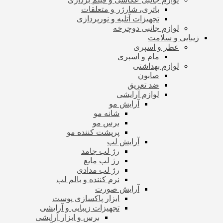
باتری، شارژر و متعلقات
تجهیزات آتلیه و نورپردازی
لوازم جانبی دوچرخه
زیبایی و سلامت
عطر و اسپری
مام و اسپری
لوازم بهداشتی
صابون
ضد تعریق
لوازم آرایشی
آرایش مو
شانه مو
برس مو
پرپشت کننده مو
آرایش لب
رژ لب جامد
رژ لب مایع
رژ لب مدادی
نرم کننده و بالم لب
آرایش صورت
ابزار پاکسازی پوست
تجهیزات زیبایی و آرایشی
برس و ابزار آرایشی