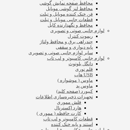
محافظ صفحه نمایش گوشی
محافظ لنز گوشی موبایل
فن خنک کننده موبایل و تبلت
قطعات جانبی موبایل و تبلت
محافظ و نگهدارنده کابل
لوازم جانبی صوتی و تصویری
ریموت کنترل
چندراهی برق و محافظ ولتاژ
پایه دیواری و سقفی
سایر لوازم جانبی صوتی و تصویری
لوازم جانبی کامپیوتر و لپ تاپ
دانگل بلوتوث
قلم نوری
USB هاب
ماوس ( موشواره )
ماوس پد
کیبورد (صفحه کلید)
تجهیزات ذخیره‌سازی اطلاعات
فلش مموری
هارد اکسترنال
کارت حافظه ( مموری )
قطعات کامپیوتر و لپ تاپ
استند و پایه خنک کننده
لوازم جانبی عکاسی و فیلم برداری