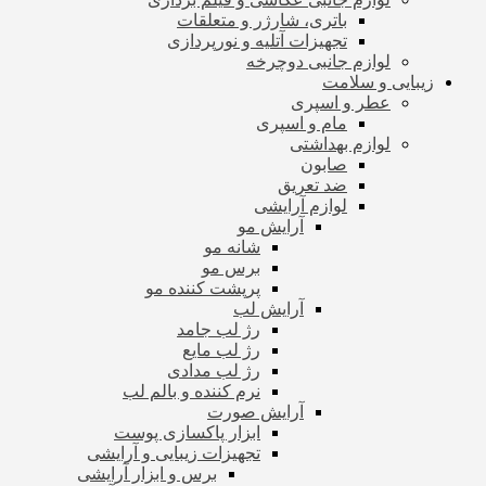
باتری، شارژر و متعلقات
تجهیزات آتلیه و نورپردازی
لوازم جانبی دوچرخه
زیبایی و سلامت
عطر و اسپری
مام و اسپری
لوازم بهداشتی
صابون
ضد تعریق
لوازم آرایشی
آرایش مو
شانه مو
برس مو
پرپشت کننده مو
آرایش لب
رژ لب جامد
رژ لب مایع
رژ لب مدادی
نرم کننده و بالم لب
آرایش صورت
ابزار پاکسازی پوست
تجهیزات زیبایی و آرایشی
برس و ابزار آرایشی