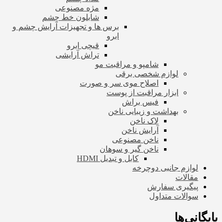
مژه مصنوعی
شابلون خط چشم
برس ها و تجهیزات آرایش چشم و
ابرو
قیچی ابرو
تراش آرایشی
شامپو و مراقبت مو
لوازم شخصی برقی
اصلاح موی سر و صورت
ابزار مراقبت از پوست
فیس براش
بهداشت و زیبایی ناخن
لاک ناخن
آرایش ناخن
ناخن مصنوعی
ناخن گیر و سوهان
کابل و تبدیل HDMI
لوازم جانبی دوچرخه
مقالات
پیگیری سفارش
سوالات متداول
بایگانی‌ها