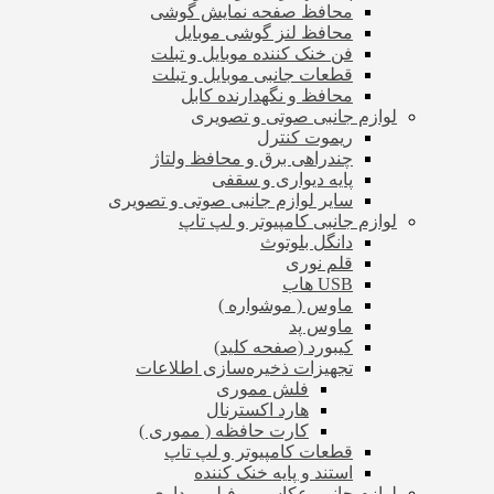
محافظ صفحه نمایش گوشی
محافظ لنز گوشی موبایل
فن خنک کننده موبایل و تبلت
قطعات جانبی موبایل و تبلت
محافظ و نگهدارنده کابل
لوازم جانبی صوتی و تصویری
ریموت کنترل
چندراهی برق و محافظ ولتاژ
پایه دیواری و سقفی
سایر لوازم جانبی صوتی و تصویری
لوازم جانبی کامپیوتر و لپ تاپ
دانگل بلوتوث
قلم نوری
USB هاب
ماوس ( موشواره )
ماوس پد
کیبورد (صفحه کلید)
تجهیزات ذخیره‌سازی اطلاعات
فلش مموری
هارد اکسترنال
کارت حافظه ( مموری )
قطعات کامپیوتر و لپ تاپ
استند و پایه خنک کننده
لوازم جانبی عکاسی و فیلم برداری