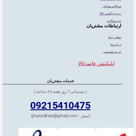
سوالات متداول
رویه بازگشت کالا
ثبت شکایت
ارتباطات مشتریان
تماس با ما
درباره ما
حریم خصوصی
اپلیکیشن قاصدکالا
خدمات مشتریان
( پشتیبانی 7 روز هفته 24 ساعته )
09215410475
ایمیل : ghasedkala@gmail.com