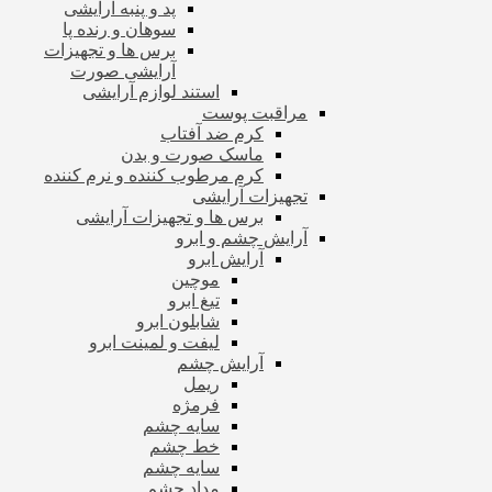
پد و پنبه آرایشی
سوهان و رنده پا
برس ها و تجهیزات
آرایشی صورت
استند لوازم آرایشی
مراقبت پوست
کرم ضد آفتاب
ماسک صورت و بدن
کرم مرطوب کننده و نرم کننده
تجهیزات آرایشی
برس ها و تجهیزات آرایشی
آرایش چشم و ابرو
آرایش ابرو
موچین
تیغ ابرو
شابلون ابرو
لیفت و لمینت ابرو
آرایش چشم
ریمل
فرمژه
سایه چشم
خط چشم
سایه چشم
مداد چشم