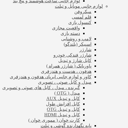
لوازم جانبی ساعت هوشمند و مچ بند
لوازم جانبی موبایل و تبلت
میکروفن
قلم لمسی
کنسول بازی
واقعیت مجازی
دسته بازی
لامپ و روشنایی
اسپیکر (بلندگو)
شارژر
شارژر فندکی خودرو
کابل شارژ و تبدیل
پاوربانک ( شارژر همراه )
هدفون ، هدست و هندزفری
کاور و لوازم جانبی ایرپاد، هدفون و هندزفری
مبدل و کابل صوتی ، تصویری
گیرنده ، مبدل ، کابل های صوتی و تصویری
مبدل ( OTG )
کابل و تبدیل AUX
کابل افزایش طول
کابل و تبدیل OTG
کابل و تبدیل HDMI
کارت خوان ( مموری خوان )
پایه نگهدارنده گوشی و تبلت