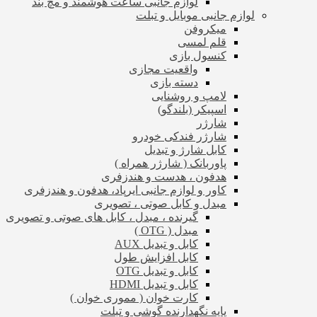
لوازم جانبی ساعت هوشمند و مچ بند
لوازم جانبی موبایل و تبلت
میکروفن
قلم لمسی
کنسول بازی
واقعیت مجازی
دسته بازی
لامپ و روشنایی
اسپیکر (بلندگو)
شارژر
شارژر فندکی خودرو
کابل شارژ و تبدیل
پاوربانک ( شارژر همراه )
هدفون ، هدست و هندزفری
کاور و لوازم جانبی ایرپاد، هدفون و هندزفری
مبدل و کابل صوتی ، تصویری
گیرنده ، مبدل ، کابل های صوتی و تصویری
مبدل ( OTG )
کابل و تبدیل AUX
کابل افزایش طول
کابل و تبدیل OTG
کابل و تبدیل HDMI
کارت خوان ( مموری خوان )
پایه نگهدارنده گوشی و تبلت