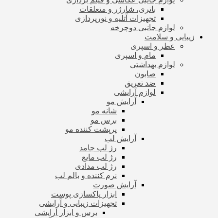
باتری، شارژر و متعلقات
تجهیزات آتلیه و نورپردازی
لوازم جانبی دوچرخه
زیبایی و سلامت
عطر و اسپری
مام و اسپری
لوازم بهداشتی
صابون
ضد تعریق
لوازم آرایشی
آرایش مو
شانه مو
برس مو
پرپشت کننده مو
آرایش لب
رژ لب جامد
رژ لب مایع
رژ لب مدادی
نرم کننده و بالم لب
آرایش صورت
ابزار پاکسازی پوست
تجهیزات زیبایی و آرایشی
برس و ابزار آرایشی