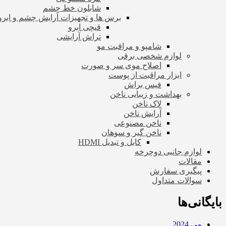
شابلون خط چشم
برس ها و تجهیزات آرایش چشم و ابرو
قیچی ابرو
تراش آرایشی
شامپو و مراقبت مو
لوازم شخصی برقی
اصلاح موی سر و صورت
ابزار مراقبت از پوست
فیس براش
بهداشت و زیبایی ناخن
لاک ناخن
آرایش ناخن
ناخن مصنوعی
ناخن گیر و سوهان
کابل و تبدیل HDMI
لوازم جانبی دوچرخه
مقالات
پیگیری سفارش
سوالات متداول
بایگانی‌ها
می 2024