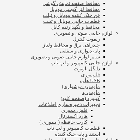
محافظ صفحه نمایش گوشی
محافظ لنز گوشی موبایل
فن خنک کننده موبایل و تبلت
قطعات جانبی موبایل و تبلت
محافظ و نگهدارنده کابل
لوازم جانبی صوتی و تصویری
ریموت کنترل
چندراهی برق و محافظ ولتاژ
پایه دیواری و سقفی
سایر لوازم جانبی صوتی و تصویری
لوازم جانبی کامپیوتر و لپ تاپ
دانگل بلوتوث
قلم نوری
USB هاب
ماوس ( موشواره )
ماوس پد
کیبورد (صفحه کلید)
تجهیزات ذخیره‌سازی اطلاعات
فلش مموری
هارد اکسترنال
کارت حافظه ( مموری )
قطعات کامپیوتر و لپ تاپ
استند و پایه خنک کننده
لوازم جانبی عکاسی و فیلم برداری