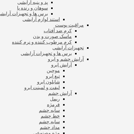
پد و پنبه آرایشی
سوهان و رنده پا
برس ها و تجهیزات آرای
استند لوازم آرایشی
مراقبت پوست
کرم ضد آفتاب
ماسک صورت و بدن
کرم مرطوب کننده و نرم کننده
تجهیزات آرایشی
برس ها و تجهیزات آرایشی
آرایش چشم و ابرو
آرایش ابرو
موچین
تیغ ابرو
شابلون ابرو
لیفت و لمینت ابرو
آرایش چشم
ریمل
فرمژه
سایه چشم
خط چشم
سایه چشم
مداد چشم
مژه مصنوعی