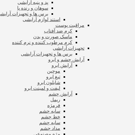
پد و پنبه آرایشی
سوهان و رنده پا
برس ها و تجهیزات آرای
استند لوازم آرایشی
مراقبت پوست
کرم ضد آفتاب
ماسک صورت و بدن
کرم مرطوب کننده و نرم کننده
تجهیزات آرایشی
برس ها و تجهیزات آرایشی
آرایش چشم و ابرو
آرایش ابرو
موچین
تیغ ابرو
شابلون ابرو
لیفت و لمینت ابرو
آرایش چشم
ریمل
فرمژه
سایه چشم
خط چشم
سایه چشم
مداد چشم
مژه مصنوعی