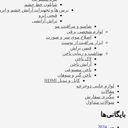
شابلون خط چشم
برس ها و تجهیزات آرایش چشم و ابرو
قیچی ابرو
تراش آرایشی
شامپو و مراقبت مو
لوازم شخصی برقی
اصلاح موی سر و صورت
ابزار مراقبت از پوست
فیس براش
بهداشت و زیبایی ناخن
لاک ناخن
آرایش ناخن
ناخن مصنوعی
ناخن گیر و سوهان
کابل و تبدیل HDMI
لوازم جانبی دوچرخه
مقالات
پیگیری سفارش
سوالات متداول
بایگانی‌ها
می 2024