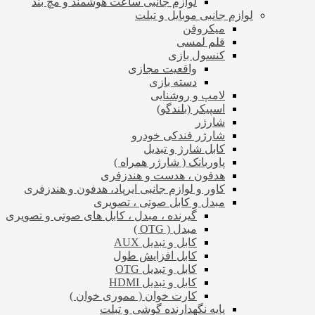
لوازم جانبی ساعت هوشمند و مچ بند
لوازم جانبی موبایل و تبلت
میکروفن
قلم لمسی
کنسول بازی
واقعیت مجازی
دسته بازی
لامپ و روشنایی
اسپیکر (بلندگو)
شارژر
شارژر فندکی خودرو
کابل شارژ و تبدیل
پاوربانک ( شارژر همراه )
هدفون ، هدست و هندزفری
کاور و لوازم جانبی ایرپاد، هدفون و هندزفری
مبدل و کابل صوتی ، تصویری
گیرنده ، مبدل ، کابل های صوتی و تصویری
مبدل ( OTG )
کابل و تبدیل AUX
کابل افزایش طول
کابل و تبدیل OTG
کابل و تبدیل HDMI
کارت خوان ( مموری خوان )
پایه نگهدارنده گوشی و تبلت