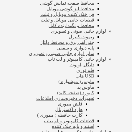
محافظ صفحه نمایش گوشی
محافظ لنز گوشی موبایل
فن خنک کننده موبایل و تبلت
قطعات جانبی موبایل و تبلت
محافظ و نگهدارنده کابل
لوازم جانبی صوتی و تصویری
ریموت کنترل
چندراهی برق و محافظ ولتاژ
پایه دیواری و سقفی
سایر لوازم جانبی صوتی و تصویری
لوازم جانبی کامپیوتر و لپ تاپ
دانگل بلوتوث
قلم نوری
USB هاب
ماوس ( موشواره )
ماوس پد
کیبورد (صفحه کلید)
تجهیزات ذخیره‌سازی اطلاعات
فلش مموری
هارد اکسترنال
کارت حافظه ( مموری )
قطعات کامپیوتر و لپ تاپ
استند و پایه خنک کننده
لوازم جانبی عکاسی و فیلم برداری