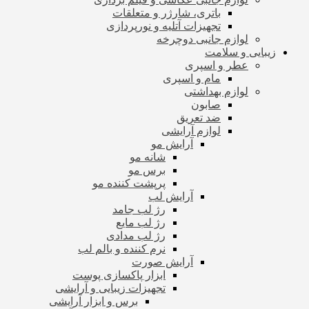
باتری، شارژر و متعلقات
تجهیزات آتلیه و نورپردازی
لوازم جانبی دوچرخه
زیبایی و سلامت
عطر و اسپری
مام و اسپری
لوازم بهداشتی
صابون
ضد تعریق
لوازم آرایشی
آرایش مو
شانه مو
برس مو
پرپشت کننده مو
آرایش لب
رژ لب جامد
رژ لب مایع
رژ لب مدادی
نرم کننده و بالم لب
آرایش صورت
ابزار پاکسازی پوست
تجهیزات زیبایی و آرایشی
برس و ابزار آرایشی