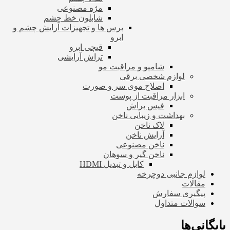
مژه مصنوعی
شابلون خط چشم
برس ها و تجهیزات آرایش چشم و
ابرو
قیچی ابرو
تراش آرایشی
شامپو و مراقبت مو
لوازم شخصی برقی
اصلاح موی سر و صورت
ابزار مراقبت از پوست
فیس براش
بهداشت و زیبایی ناخن
لاک ناخن
آرایش ناخن
ناخن مصنوعی
ناخن گیر و سوهان
کابل و تبدیل HDMI
لوازم جانبی دوچرخه
مقالات
پیگیری سفارش
سوالات متداول
بایگانی‌ها