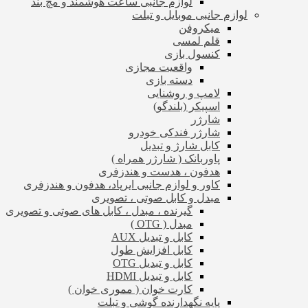
لوازم جانبی ساعت هوشمند و مچ بند
لوازم جانبی موبایل و تبلت
میکروفن
قلم لمسی
کنسول بازی
واقعیت مجازی
دسته بازی
لامپ و روشنایی
اسپیکر (بلندگو)
شارژر
شارژر فندکی خودرو
کابل شارژ و تبدیل
پاوربانک ( شارژر همراه )
هدفون ، هدست و هندزفری
کاور و لوازم جانبی ایرپاد، هدفون و هندزفری
مبدل و کابل صوتی ، تصویری
گیرنده ، مبدل ، کابل های صوتی و تصویری
مبدل ( OTG )
کابل و تبدیل AUX
کابل افزایش طول
کابل و تبدیل OTG
کابل و تبدیل HDMI
کارت خوان ( مموری خوان )
پایه نگهدارنده گوشی و تبلت