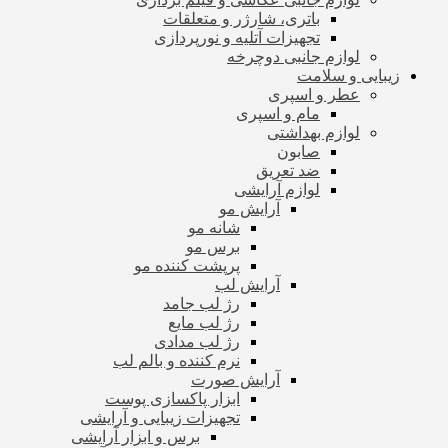
باتری، شارژر و متعلقات
تجهیزات آتلیه و نورپردازی
لوازم جانبی دوچرخه
زیبایی و سلامت
عطر و اسپری
مام و اسپری
لوازم بهداشتی
صابون
ضد تعریق
لوازم آرایشی
آرایش مو
شانه مو
برس مو
پرپشت کننده مو
آرایش لب
رژ لب جامد
رژ لب مایع
رژ لب مدادی
نرم کننده و بالم لب
آرایش صورت
ابزار پاکسازی پوست
تجهیزات زیبایی و آرایشی
برس و ابزار آرایشی