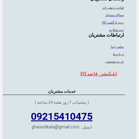
قوانین و مقررات
سوالات متداول
رویه بازگشت کالا
ثبت شکایت
ارتباطات مشتریان
تماس با ما
درباره ما
حریم خصوصی
اپلیکیشن قاصدکالا
خدمات مشتریان
( پشتیبانی 7 روز هفته 24 ساعته )
09215410475
ایمیل : ghasedkala@gmail.com