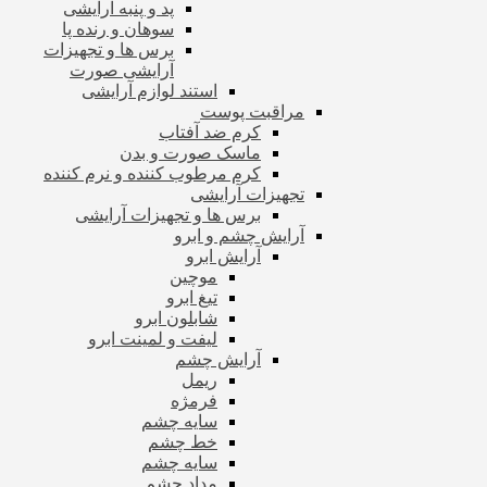
پد و پنبه آرایشی
سوهان و رنده پا
برس ها و تجهیزات
آرایشی صورت
استند لوازم آرایشی
مراقبت پوست
کرم ضد آفتاب
ماسک صورت و بدن
کرم مرطوب کننده و نرم کننده
تجهیزات آرایشی
برس ها و تجهیزات آرایشی
آرایش چشم و ابرو
آرایش ابرو
موچین
تیغ ابرو
شابلون ابرو
لیفت و لمینت ابرو
آرایش چشم
ریمل
فرمژه
سایه چشم
خط چشم
سایه چشم
مداد چشم