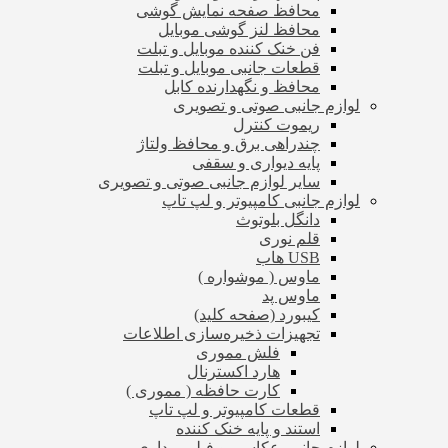
محافظ صفحه نمایش گوشی
محافظ لنز گوشی موبایل
فن خنک کننده موبایل و تبلت
قطعات جانبی موبایل و تبلت
محافظ و نگهدارنده کابل
لوازم جانبی صوتی و تصویری
ریموت کنترل
چندراهی برق و محافظ ولتاژ
پایه دیواری و سقفی
سایر لوازم جانبی صوتی و تصویری
لوازم جانبی کامپیوتر و لپ تاپ
دانگل بلوتوث
قلم نوری
USB هاب
ماوس ( موشواره )
ماوس پد
کیبورد (صفحه کلید)
تجهیزات ذخیره‌سازی اطلاعات
فلش مموری
هارد اکسترنال
کارت حافظه ( مموری )
قطعات کامپیوتر و لپ تاپ
استند و پایه خنک کننده
لوازم جانبی عکاسی و فیلم برداری