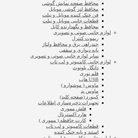
محافظ صفحه نمایش گوشی
محافظ لنز گوشی موبایل
فن خنک کننده موبایل و تبلت
قطعات جانبی موبایل و تبلت
محافظ و نگهدارنده کابل
لوازم جانبی صوتی و تصویری
ریموت کنترل
چندراهی برق و محافظ ولتاژ
پایه دیواری و سقفی
سایر لوازم جانبی صوتی و تصویری
لوازم جانبی کامپیوتر و لپ تاپ
دانگل بلوتوث
قلم نوری
USB هاب
ماوس ( موشواره )
ماوس پد
کیبورد (صفحه کلید)
تجهیزات ذخیره‌سازی اطلاعات
فلش مموری
هارد اکسترنال
کارت حافظه ( مموری )
قطعات کامپیوتر و لپ تاپ
استند و پایه خنک کننده
لوازم جانبی عکاسی و فیلم برداری