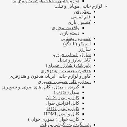
لوازم جانبی ساعت هوشمند و مچ بند
لوازم جانبی موبایل و تبلت
میکروفن
قلم لمسی
کنسول بازی
واقعیت مجازی
دسته بازی
لامپ و روشنایی
اسپیکر (بلندگو)
شارژر
شارژر فندکی خودرو
کابل شارژ و تبدیل
پاوربانک ( شارژر همراه )
هدفون ، هدست و هندزفری
کاور و لوازم جانبی ایرپاد، هدفون و هندزفری
مبدل و کابل صوتی ، تصویری
گیرنده ، مبدل ، کابل های صوتی و تصویری
مبدل ( OTG )
کابل و تبدیل AUX
کابل افزایش طول
کابل و تبدیل OTG
کابل و تبدیل HDMI
کارت خوان ( مموری خوان )
پایه نگهدارنده گوشی و تبلت