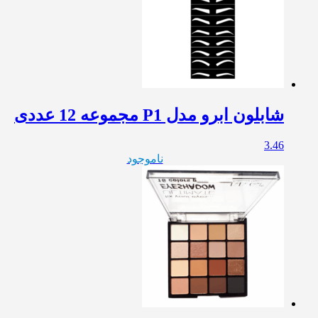
شابلون ابرو مدل P1 مجموعه 12 عددی
3.46
ناموجود