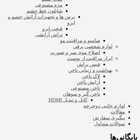
مژه مصنوعی
شابلون خط چشم
برس ها و تجهیزات آرایش چشم و
ابرو
قیچی ابرو
تراش آرایشی
شامپو و مراقبت مو
لوازم شخصی برقی
اصلاح موی سر و صورت
ابزار مراقبت از پوست
فیس براش
بهداشت و زیبایی ناخن
لاک ناخن
آرایش ناخن
ناخن مصنوعی
ناخن گیر و سوهان
کابل و تبدیل HDMI
لوازم جانبی دوچرخه
مقالات
پیگیری سفارش
سوالات متداول
بایگانی‌ها