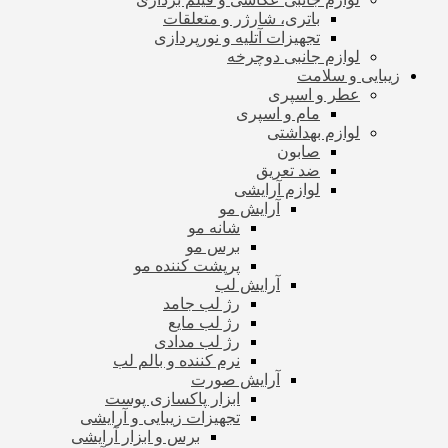
باتری، شارژر و متعلقات
تجهیزات آتلیه و نورپردازی
لوازم جانبی دوچرخه
زیبایی و سلامت
عطر و اسپری
مام و اسپری
لوازم بهداشتی
صابون
ضد تعریق
لوازم آرایشی
آرایش مو
شانه مو
برس مو
پرپشت کننده مو
آرایش لب
رژ لب جامد
رژ لب مایع
رژ لب مدادی
نرم کننده و بالم لب
آرایش صورت
ابزار پاکسازی پوست
تجهیزات زیبایی و آرایشی
برس و ابزار آرایشی