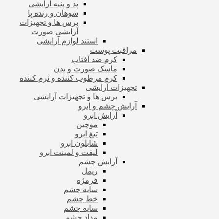
پد و پنبه آرایشی
سوهان و رنده پا
برس ها و تجهیزات
آرایشی صورت
استند لوازم آرایشی
مراقبت پوست
کرم ضد آفتاب
ماسک صورت و بدن
کرم مرطوب کننده و نرم کننده
تجهیزات آرایشی
برس ها و تجهیزات آرایشی
آرایش چشم و ابرو
آرایش ابرو
موچین
تیغ ابرو
شابلون ابرو
لیفت و لمینت ابرو
آرایش چشم
ریمل
فرمژه
سایه چشم
خط چشم
سایه چشم
مداد چشم