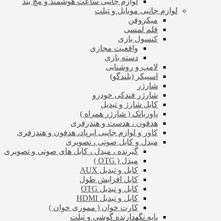
لوازم جانبی ساعت هوشمند و مچ بند
لوازم جانبی موبایل و تبلت
میکروفن
قلم لمسی
کنسول بازی
واقعیت مجازی
دسته بازی
لامپ و روشنایی
اسپیکر (بلندگو)
شارژر
شارژر فندکی خودرو
کابل شارژ و تبدیل
پاوربانک ( شارژر همراه )
هدفون ، هدست و هندزفری
کاور و لوازم جانبی ایرپاد، هدفون و هندزفری
مبدل و کابل صوتی ، تصویری
گیرنده ، مبدل ، کابل های صوتی و تصویری
مبدل ( OTG )
کابل و تبدیل AUX
کابل افزایش طول
کابل و تبدیل OTG
کابل و تبدیل HDMI
کارت خوان ( مموری خوان )
پایه نگهدارنده گوشی و تبلت