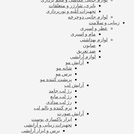
باتری، شارژر و متعلقات
تجهیزات آتلیه و نورپردازی
لوازم جانبی دوچرخه
زیبایی و سلامت
عطر و اسپری
مام و اسپری
لوازم بهداشتی
صابون
ضد تعریق
لوازم آرایشی
آرایش مو
شانه مو
برس مو
پرپشت کننده مو
آرایش لب
رژ لب جامد
رژ لب مایع
رژ لب مدادی
نرم کننده و بالم لب
آرایش صورت
ابزار پاکسازی پوست
تجهیزات زیبایی و آرایشی
برس و ابزار آرایشی