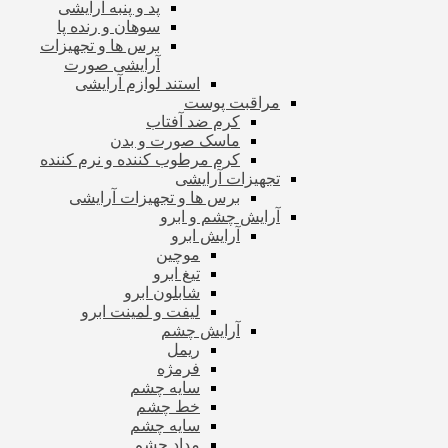
پد و پنبه آرایشی
سوهان و رنده پا
برس ها و تجهیزات
آرایشی صورت
استند لوازم آرایشی
مراقبت پوست
کرم ضد آفتاب
ماسک صورت و بدن
کرم مرطوب کننده و نرم کننده
تجهیزات آرایشی
برس ها و تجهیزات آرایشی
آرایش چشم و ابرو
آرایش ابرو
موچین
تیغ ابرو
شابلون ابرو
لیفت و لمینت ابرو
آرایش چشم
ریمل
فرمژه
سایه چشم
خط چشم
سایه چشم
مداد چشم