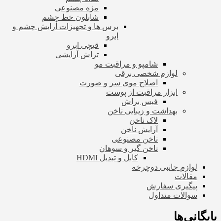
مژه مصنوعی
شابلون خط چشم
برس ها و تجهیزات آرایش چشم و
ابرو
قیچی ابرو
تراش آرایشی
شامپو و مراقبت مو
لوازم شخصی برقی
اصلاح موی سر و صورت
ابزار مراقبت از پوست
فیس براش
بهداشت و زیبایی ناخن
لاک ناخن
آرایش ناخن
ناخن مصنوعی
ناخن گیر و سوهان
کابل و تبدیل HDMI
لوازم جانبی دوچرخه
مقالات
پیگیری سفارش
سوالات متداول
بایگانی‌ها