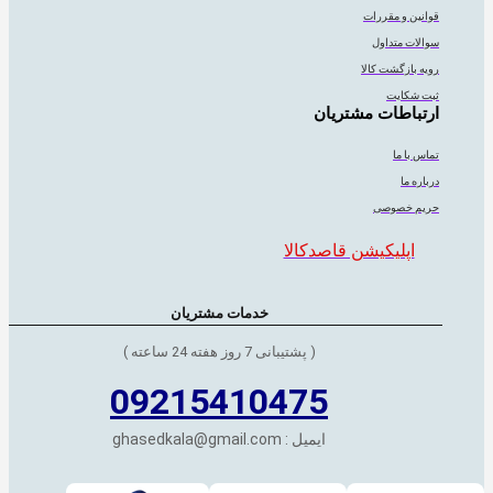
قوانین و مقررات
سوالات متداول
رویه بازگشت کالا
ثبت شکایت
ارتباطات مشتریان
تماس با ما
درباره ما
حریم خصوصی
اپلیکیشن قاصدکالا
خدمات مشتریان
( پشتیبانی 7 روز هفته 24 ساعته )
09215410475
ایمیل : ghasedkala@gmail.com