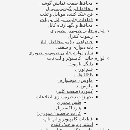
محافظ صفحه نمایش گوشی
محافظ لنز گوشی موبایل
فن خنک کننده موبایل و تبلت
قطعات جانبی موبایل و تبلت
محافظ و نگهدارنده کابل
لوازم جانبی صوتی و تصویری
ریموت کنترل
چندراهی برق و محافظ ولتاژ
پایه دیواری و سقفی
سایر لوازم جانبی صوتی و تصویری
لوازم جانبی کامپیوتر و لپ تاپ
دانگل بلوتوث
قلم نوری
USB هاب
ماوس ( موشواره )
ماوس پد
کیبورد (صفحه کلید)
تجهیزات ذخیره‌سازی اطلاعات
فلش مموری
هارد اکسترنال
کارت حافظه ( مموری )
قطعات کامپیوتر و لپ تاپ
استند و پایه خنک کننده
لوازم جانبی عکاسی و فیلم برداری