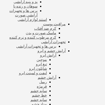
پد و پنبه آرایشی
سوهان و رنده پا
برس ها و تجهیزات
آرایشی صورت
استند لوازم آرایشی
مراقبت پوست
کرم ضد آفتاب
ماسک صورت و بدن
کرم مرطوب کننده و نرم کننده
تجهیزات آرایشی
برس ها و تجهیزات آرایشی
آرایش چشم و ابرو
آرایش ابرو
موچین
تیغ ابرو
شابلون ابرو
لیفت و لمینت ابرو
آرایش چشم
ریمل
فرمژه
سایه چشم
خط چشم
سایه چشم
مداد چشم