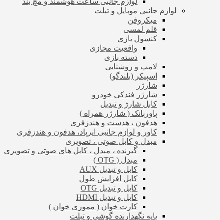
لوازم جانبی ساعت هوشمند و مچ بند
لوازم جانبی موبایل و تبلت
میکروفن
قلم لمسی
کنسول بازی
واقعیت مجازی
دسته بازی
لامپ و روشنایی
اسپیکر (بلندگو)
شارژر
شارژر فندکی خودرو
کابل شارژ و تبدیل
پاوربانک ( شارژر همراه )
هدفون ، هدست و هندزفری
کاور و لوازم جانبی ایرپاد، هدفون و هندزفری
مبدل و کابل صوتی ، تصویری
گیرنده ، مبدل ، کابل های صوتی و تصویری
مبدل ( OTG )
کابل و تبدیل AUX
کابل افزایش طول
کابل و تبدیل OTG
کابل و تبدیل HDMI
کارت خوان ( مموری خوان )
پایه نگهدارنده گوشی و تبلت