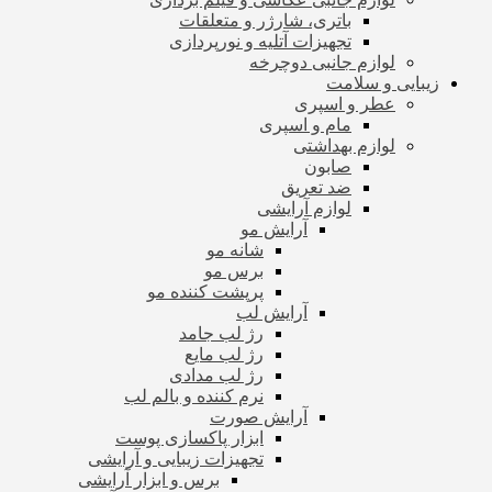
باتری، شارژر و متعلقات
تجهیزات آتلیه و نورپردازی
لوازم جانبی دوچرخه
زیبایی و سلامت
عطر و اسپری
مام و اسپری
لوازم بهداشتی
صابون
ضد تعریق
لوازم آرایشی
آرایش مو
شانه مو
برس مو
پرپشت کننده مو
آرایش لب
رژ لب جامد
رژ لب مایع
رژ لب مدادی
نرم کننده و بالم لب
آرایش صورت
ابزار پاکسازی پوست
تجهیزات زیبایی و آرایشی
برس و ابزار آرایشی