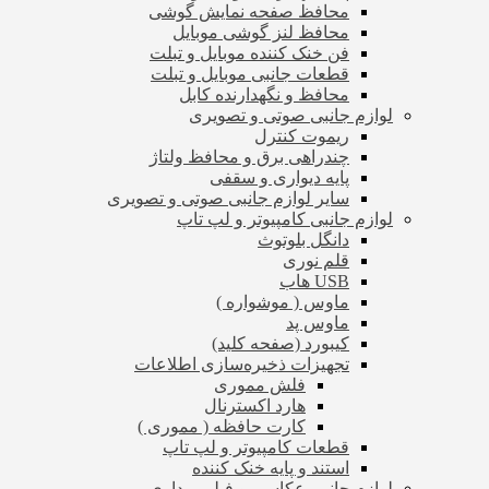
محافظ صفحه نمایش گوشی
محافظ لنز گوشی موبایل
فن خنک کننده موبایل و تبلت
قطعات جانبی موبایل و تبلت
محافظ و نگهدارنده کابل
لوازم جانبی صوتی و تصویری
ریموت کنترل
چندراهی برق و محافظ ولتاژ
پایه دیواری و سقفی
سایر لوازم جانبی صوتی و تصویری
لوازم جانبی کامپیوتر و لپ تاپ
دانگل بلوتوث
قلم نوری
USB هاب
ماوس ( موشواره )
ماوس پد
کیبورد (صفحه کلید)
تجهیزات ذخیره‌سازی اطلاعات
فلش مموری
هارد اکسترنال
کارت حافظه ( مموری )
قطعات کامپیوتر و لپ تاپ
استند و پایه خنک کننده
لوازم جانبی عکاسی و فیلم برداری