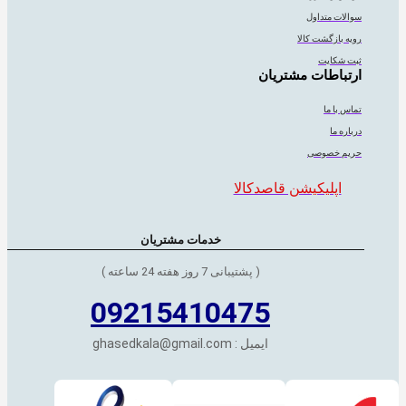
سوالات متداول
رویه بازگشت کالا
ثبت شکایت
ارتباطات مشتریان
تماس با ما
درباره ما
حریم خصوصی
اپلیکیشن قاصدکالا
خدمات مشتریان
( پشتیبانی 7 روز هفته 24 ساعته )
09215410475
ایمیل : ghasedkala@gmail.com