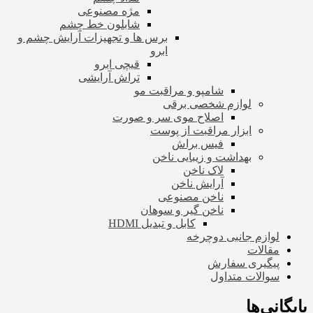
مژه مصنوعی
شابلون خط چشم
برس ها و تجهیزات آرایش چشم و
ابرو
قیچی ابرو
تراش آرایشی
شامپو و مراقبت مو
لوازم شخصی برقی
اصلاح موی سر و صورت
ابزار مراقبت از پوست
فیس براش
بهداشت و زیبایی ناخن
لاک ناخن
آرایش ناخن
ناخن مصنوعی
ناخن گیر و سوهان
کابل و تبدیل HDMI
لوازم جانبی دوچرخه
مقالات
پیگیری سفارش
سوالات متداول
بایگانی‌ها