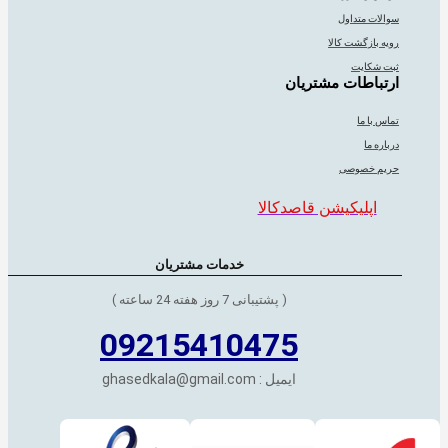
سوالات متداول
رویه بازگشت کالا
ثبت شکایت
ارتباطات مشتریان
تماس با ما
درباره ما
حریم خصوصی
اپلیکیشن قاصدکالا
خدمات مشتریان
( پشتیبانی 7 روز هفته 24 ساعته )
09215410475
ایمیل : ghasedkala@gmail.com