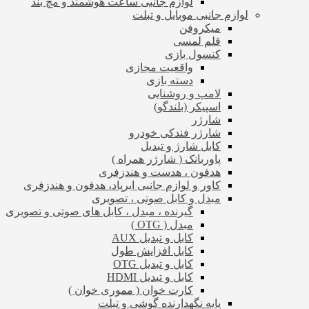
لوازم جانبی ساعت هوشمند و مچ بند
لوازم جانبی موبایل و تبلت
میکروفن
قلم لمسی
کنسول بازی
واقعیت مجازی
دسته بازی
لامپ و روشنایی
اسپیکر (بلندگو)
شارژر
شارژر فندکی خودرو
کابل شارژ و تبدیل
پاوربانک ( شارژر همراه )
هدفون ، هدست و هندزفری
کاور و لوازم جانبی ایرپاد، هدفون و هندزفری
مبدل و کابل صوتی ، تصویری
گیرنده ، مبدل ، کابل های صوتی و تصویری
مبدل ( OTG )
کابل و تبدیل AUX
کابل افزایش طول
کابل و تبدیل OTG
کابل و تبدیل HDMI
کارت خوان ( مموری خوان )
پایه نگهدارنده گوشی و تبلت