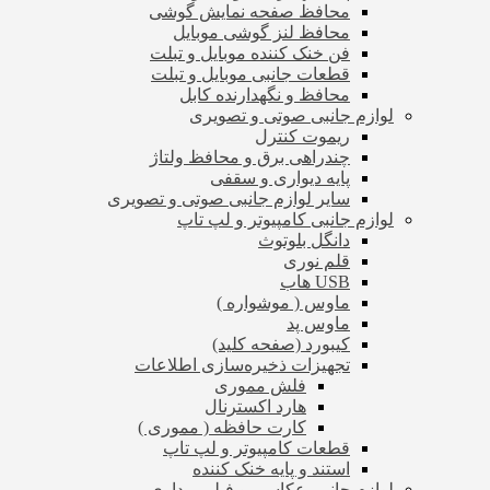
محافظ صفحه نمایش گوشی
محافظ لنز گوشی موبایل
فن خنک کننده موبایل و تبلت
قطعات جانبی موبایل و تبلت
محافظ و نگهدارنده کابل
لوازم جانبی صوتی و تصویری
ریموت کنترل
چندراهی برق و محافظ ولتاژ
پایه دیواری و سقفی
سایر لوازم جانبی صوتی و تصویری
لوازم جانبی کامپیوتر و لپ تاپ
دانگل بلوتوث
قلم نوری
USB هاب
ماوس ( موشواره )
ماوس پد
کیبورد (صفحه کلید)
تجهیزات ذخیره‌سازی اطلاعات
فلش مموری
هارد اکسترنال
کارت حافظه ( مموری )
قطعات کامپیوتر و لپ تاپ
استند و پایه خنک کننده
لوازم جانبی عکاسی و فیلم برداری