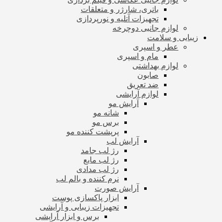
باتری، شارژر و متعلقات
تجهیزات آتلیه و نورپردازی
لوازم جانبی دوچرخه
زیبایی و سلامت
عطر و اسپری
مام و اسپری
لوازم بهداشتی
صابون
ضد تعریق
لوازم آرایشی
آرایش مو
شانه مو
برس مو
پرپشت کننده مو
آرایش لب
رژ لب جامد
رژ لب مایع
رژ لب مدادی
نرم کننده و بالم لب
آرایش صورت
ابزار پاکسازی پوست
تجهیزات زیبایی و آرایشی
برس و ابزار آرایشی