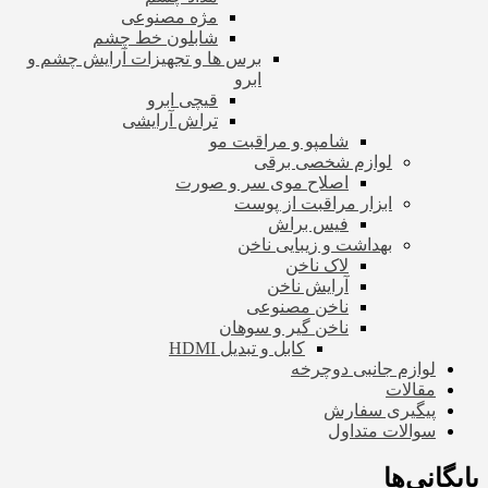
مژه مصنوعی
شابلون خط چشم
برس ها و تجهیزات آرایش چشم و
ابرو
قیچی ابرو
تراش آرایشی
شامپو و مراقبت مو
لوازم شخصی برقی
اصلاح موی سر و صورت
ابزار مراقبت از پوست
فیس براش
بهداشت و زیبایی ناخن
لاک ناخن
آرایش ناخن
ناخن مصنوعی
ناخن گیر و سوهان
کابل و تبدیل HDMI
لوازم جانبی دوچرخه
مقالات
پیگیری سفارش
سوالات متداول
بایگانی‌ها