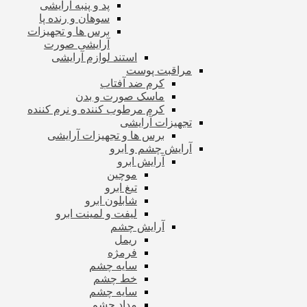
پد و پنبه آرایشی
سوهان و رنده پا
برس ها و تجهیزات
آرایشی صورت
استند لوازم آرایشی
مراقبت پوست
کرم ضد آفتاب
ماسک صورت و بدن
کرم مرطوب کننده و نرم کننده
تجهیزات آرایشی
برس ها و تجهیزات آرایشی
آرایش چشم و ابرو
آرایش ابرو
موچین
تیغ ابرو
شابلون ابرو
لیفت و لمینت ابرو
آرایش چشم
ریمل
فرمژه
سایه چشم
خط چشم
سایه چشم
مداد چشم