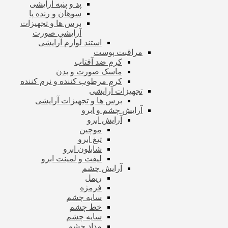
پد و پنبه آرایشی
سوهان و رنده پا
برس ها و تجهیزات
آرایشی صورت
استند لوازم آرایشی
مراقبت پوست
کرم ضد آفتاب
ماسک صورت و بدن
کرم مرطوب کننده و نرم کننده
تجهیزات آرایشی
برس ها و تجهیزات آرایشی
آرایش چشم و ابرو
آرایش ابرو
موچین
تیغ ابرو
شابلون ابرو
لیفت و لمینت ابرو
آرایش چشم
ریمل
فرمژه
سایه چشم
خط چشم
سایه چشم
مداد چشم