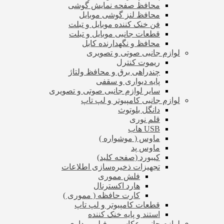
محافظ صفحه نمایش گوشی
محافظ لنز گوشی موبایل
فن خنک کننده موبایل و تبلت
قطعات جانبی موبایل و تبلت
محافظ و نگهدارنده کابل
لوازم جانبی صوتی و تصویری
ریموت کنترل
چندراهی برق و محافظ ولتاژ
پایه دیواری و سقفی
سایر لوازم جانبی صوتی و تصویری
لوازم جانبی کامپیوتر و لپ تاپ
دانگل بلوتوث
قلم نوری
USB هاب
ماوس ( موشواره )
ماوس پد
کیبورد (صفحه کلید)
تجهیزات ذخیره‌سازی اطلاعات
فلش مموری
هارد اکسترنال
کارت حافظه ( مموری )
قطعات کامپیوتر و لپ تاپ
استند و پایه خنک کننده
لوازم جانبی عکاسی و فیلم برداری