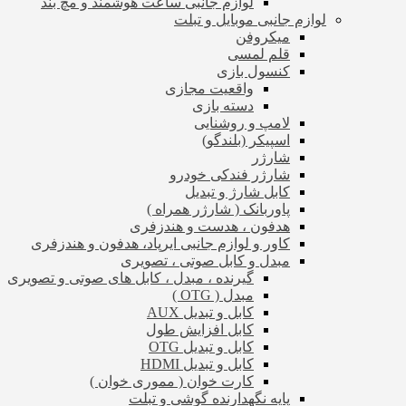
لوازم جانبی ساعت هوشمند و مچ بند
لوازم جانبی موبایل و تبلت
میکروفن
قلم لمسی
کنسول بازی
واقعیت مجازی
دسته بازی
لامپ و روشنایی
اسپیکر (بلندگو)
شارژر
شارژر فندکی خودرو
کابل شارژ و تبدیل
پاوربانک ( شارژر همراه )
هدفون ، هدست و هندزفری
کاور و لوازم جانبی ایرپاد، هدفون و هندزفری
مبدل و کابل صوتی ، تصویری
گیرنده ، مبدل ، کابل های صوتی و تصویری
مبدل ( OTG )
کابل و تبدیل AUX
کابل افزایش طول
کابل و تبدیل OTG
کابل و تبدیل HDMI
کارت خوان ( مموری خوان )
پایه نگهدارنده گوشی و تبلت