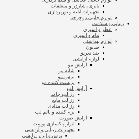
باتری، شارژر و متعلقات
تجهیزات آتلیه و نورپردازی
لوازم جانبی دوچرخه
زیبایی و سلامت
عطر و اسپری
مام و اسپری
لوازم بهداشتی
صابون
ضد تعریق
لوازم آرایشی
آرایش مو
شانه مو
برس مو
پرپشت کننده مو
آرایش لب
رژ لب جامد
رژ لب مایع
رژ لب مدادی
نرم کننده و بالم لب
آرایش صورت
ابزار پاکسازی پوست
تجهیزات زیبایی و آرایشی
برس و ابزار آرایشی