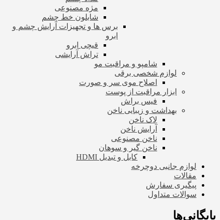
مژه مصنوعی
شابلون خط چشم
برس ها و تجهیزات آرایش چشم و
ابرو
قیچی ابرو
تراش آرایشی
شامپو و مراقبت مو
لوازم شخصی برقی
اصلاح موی سر و صورت
ابزار مراقبت از پوست
فیس براش
بهداشت و زیبایی ناخن
لاک ناخن
آرایش ناخن
ناخن مصنوعی
ناخن گیر و سوهان
کابل و تبدیل HDMI
لوازم جانبی دوچرخه
مقالات
پیگیری سفارش
سوالات متداول
بایگانی‌ها