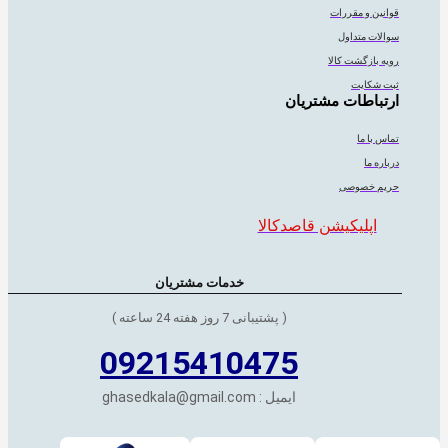
قوانین و مقررات
سوالات متداول
رویه بازگشت کالا
ثبت شکایت
ارتباطات مشتریان
تماس با ما
درباره ما
حریم خصوصی
اپلیکیشن قاصدکالا
خدمات مشتریان
( پشتیبانی 7 روز هفته 24 ساعته )
09215410475
ایمیل : ghasedkala@gmail.com