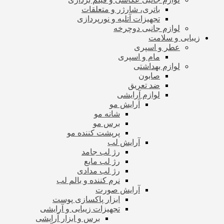
باتری، شارژر و متعلقات
تجهیزات آتلیه و نورپردازی
لوازم جانبی دوچرخه
زیبایی و سلامت
عطر و اسپری
مام و اسپری
لوازم بهداشتی
صابون
ضد تعریق
لوازم آرایشی
آرایش مو
شانه مو
برس مو
پرپشت کننده مو
آرایش لب
رژ لب جامد
رژ لب مایع
رژ لب مدادی
نرم کننده و بالم لب
آرایش صورت
ابزار پاکسازی پوست
تجهیزات زیبایی و آرایشی
برس و ابزار آرایشی