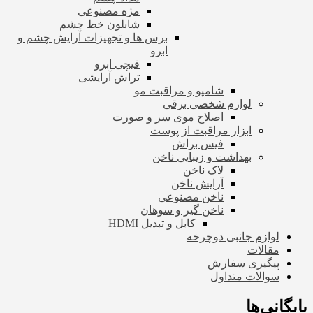
مژه مصنوعی
شابلون خط چشم
برس ها و تجهیزات آرایش چشم و
ابرو
قیچی ابرو
تراش آرایشی
شامپو و مراقبت مو
لوازم شخصی برقی
اصلاح موی سر و صورت
ابزار مراقبت از پوست
فیس براش
بهداشت و زیبایی ناخن
لاک ناخن
آرایش ناخن
ناخن مصنوعی
ناخن گیر و سوهان
کابل و تبدیل HDMI
لوازم جانبی دوچرخه
مقالات
پیگیری سفارش
سوالات متداول
بایگانی‌ها