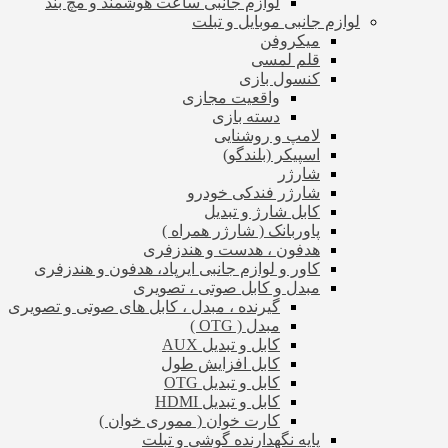
لوازم جانبی ساعت هوشمند و مچ بند
لوازم جانبی موبایل و تبلت
میکروفن
قلم لمسی
کنسول بازی
واقعیت مجازی
دسته بازی
لامپ و روشنایی
اسپیکر (بلندگو)
شارژر
شارژر فندکی خودرو
کابل شارژ و تبدیل
پاوربانک ( شارژر همراه )
هدفون ، هدست و هندزفری
کاور و لوازم جانبی ایرپاد، هدفون و هندزفری
مبدل و کابل صوتی ، تصویری
گیرنده ، مبدل ، کابل های صوتی و تصویری
مبدل ( OTG )
کابل و تبدیل AUX
کابل افزایش طول
کابل و تبدیل OTG
کابل و تبدیل HDMI
کارت خوان ( مموری خوان )
پایه نگهدارنده گوشی و تبلت