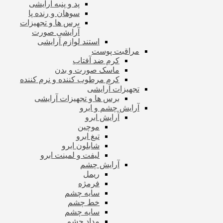
پد و پنبه آرایشی
سوهان و رنده پا
برس ها و تجهیزات
آرایشی صورت
استند لوازم آرایشی
مراقبت پوست
کرم ضد آفتاب
ماسک صورت و بدن
کرم مرطوب کننده و نرم کننده
تجهیزات آرایشی
برس ها و تجهیزات آرایشی
آرایش چشم و ابرو
آرایش ابرو
موچین
تیغ ابرو
شابلون ابرو
لیفت و لمینت ابرو
آرایش چشم
ریمل
فرمژه
سایه چشم
خط چشم
سایه چشم
مداد چشم