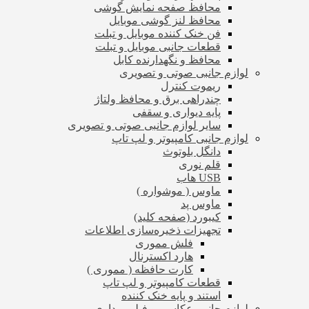
محافظ صفحه نمایش گوشی
محافظ لنز گوشی موبایل
فن خنک کننده موبایل و تبلت
قطعات جانبی موبایل و تبلت
محافظ و نگهدارنده کابل
لوازم جانبی صوتی و تصویری
ریموت کنترل
چندراهی برق و محافظ ولتاژ
پایه دیواری و سقفی
سایر لوازم جانبی صوتی و تصویری
لوازم جانبی کامپیوتر و لپ تاپ
دانگل بلوتوث
قلم نوری
USB هاب
ماوس ( موشواره )
ماوس پد
کیبورد (صفحه کلید)
تجهیزات ذخیره‌سازی اطلاعات
فلش مموری
هارد اکسترنال
کارت حافظه ( مموری )
قطعات کامپیوتر و لپ تاپ
استند و پایه خنک کننده
لوازم جانبی عکاسی و فیلم برداری