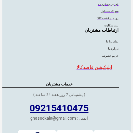
قوانین و مقررات
سوالات متداول
رویه بازگشت کالا
ثبت شکایت
ارتباطات مشتریان
تماس با ما
درباره ما
حریم خصوصی
اپلیکیشن قاصدکالا
خدمات مشتریان
( پشتیبانی 7 روز هفته 24 ساعته )
09215410475
ایمیل : ghasedkala@gmail.com